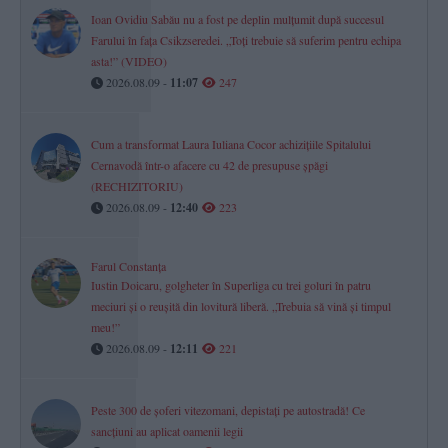
Ioan Ovidiu Sabău nu a fost pe deplin mulțumit după succesul
Farului în fața Csikzseredei. „Toți trebuie să suferim pentru echipa
asta!” (VIDEO)
2026.08.09 -
11:07
247
Cum a transformat Laura Iuliana Cocor achizițiile Spitalului
Cernavodă într-o afacere cu 42 de presupuse șpăgi
(RECHIZITORIU)
2026.08.09 -
12:40
223
Farul Constanța
Iustin Doicaru, golgheter în Superliga cu trei goluri în patru
meciuri și o reușită din lovitură liberă. „Trebuia să vină și timpul
meu!”
2026.08.09 -
12:11
221
Peste 300 de șoferi vitezomani, depistați pe autostradă! Ce
sancțiuni au aplicat oamenii legii