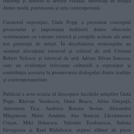
studenți și iubitori ai artelor vizuale, interesați de relația
dintre modă, patrimoniu și arta contemporană.
Curatorul expoziției, Unda Popp, a prezentat conceptul
proiectului și importanța întâlnirii dintre obiectele
vestimentare cu valoare istorică și creațiile actuale ale unei
noi generații de artiști. În deschiderea vernisajului au
susținut alocuțiuni istoricul și criticul de artă Cristian
Robert Velescu și istoricul de artă Adrian Silvan Ionescu,
care au evidențiat relevanța culturală a expoziției și
contribuția acesteia la promovarea dialogului dintre tradiție
și contemporaneitate.
Publicul a avut ocazia să descopere lucrările artiștilor Unda
Popp, Răzvan Vasilescu, Oana Roșca, Alina Gurguță,
Antoaneta Tica, Andreea Roxana Stoian, Alexandru
Mărginean, Matei Arnăutu, Ana Stanciu, Lăcrămioara
Crișan, Miki Ibănescu, Valentin Teodorescu, Sabina
Georgescu și Raul Rădulescu, expuse alături de piese