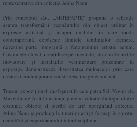
reprezentative din colecția Adina Nanu.
Prin conceptul său, „ARTEFAPTE” propune o reflecție
asupra transformării veșmântului din obiect utilitar în
expresie artistică și asupra modului în care moda
contemporană depășește limitele tendințelor efemere,
devenind parte integrantă a fenomenului artistic actual.
Costumele-obiect, creațiile experimentale, structurile textile
inovatoare și instalațiile vestimentare prezentate în
expoziție demonstrează diversitatea mijloacelor prin care
creatorii contemporani construiesc imaginea umană.
Traseul expozițional, desfășurat în cele patru Săli Vagon ale
Muzeului de Artă Constanța, pune în valoare dialogul dintre
costume, obiecte și lucrări de artă aparținând colecției
Adina Nanu și producțiile tinerilor artiști formați în spiritul
cercetării și experimentului interdisciplinar.
Expoziția „ARTEFAPTE” poate fi vizitată până la data de 9