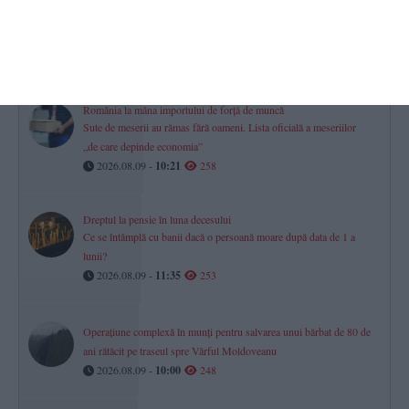
Te simți norocos? Premii importante sunt puse în joc la tragerile
Loto de astăzi, 9 august
2026.08.09 -
09:06
276
România la mâna importului de forță de muncă
Sute de meserii au rămas fără oameni. Lista oficială a meseriilor
„de care depinde economia”
2026.08.09 -
10:21
258
Dreptul la pensie în luna decesului
Ce se întâmplă cu banii dacă o persoană moare după data de 1 a
lunii?
2026.08.09 -
11:35
253
Operațiune complexă în munți pentru salvarea unui bărbat de 80 de
ani rătăcit pe traseul spre Vârful Moldoveanu
2026.08.09 -
10:00
248