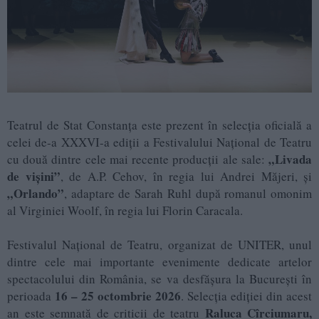
Teatrul de Stat Constanța este prezent în selecția oficială a
celei de-a XXXVI-a ediții a Festivalului Național de Teatru
„Livada
cu două dintre cele mai recente producții ale sale:
de vișini”
, de A.P. Cehov, în regia lui Andrei Măjeri, și
„Orlando”
, adaptare de Sarah Ruhl după romanul omonim
al Virginiei Woolf, în regia lui Florin Caracala.
Festivalul Național de Teatru, organizat de UNITER, unul
dintre cele mai importante evenimente dedicate artelor
spectacolului din România, se va desfășura la București în
16 – 25 octombrie 2026
perioada
. Selecția ediției din acest
Raluca Cîrciumaru,
an este semnată de criticii de teatru