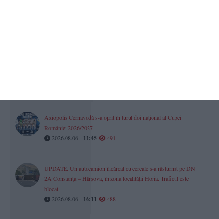
Turneul Memorial „Doru Ghimeș“ 2026 s-a disputat la Mamaia.
„Vei rămâne mereu parte din echipa noastră!“ (GALERIE FOTO)
2026.08.06 -
17:00
501
Farul Constanța întâlnește ultima clasată
Gheorghe Popescu - „Vom avea meci greu. Csikszereda va veni
să-și vândă foarte scump pielea“
2026.08.06 -
17:00
498
Axiopolis Cernavodă s-a oprit în turul doi național al Cupei
României 2026/2027
2026.08.06 -
11:45
491
UPDATE. Un autocamion încărcat cu cereale s-a răsturnat pe DN
2A Constanța – Hârșova, în zona localității Horia. Traficul este
blocat
2026.08.06 -
16:11
488