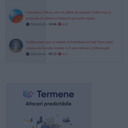
Constanța și Tulcea, sub cod galben de caniculă. Coduri roșu și
portocaliu de căldură și furtuni în mai multe regiuni
2026.08.06 -
10:06
418
Tradiții pentru spor și sănătate la Schimbarea la Față! Dacă astăzi
vremea este însorită, toamna va fi una roditoare și îmbelșugată
2026.08.06 -
09:22
412