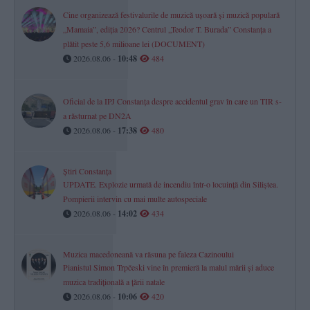
Cine organizează festivalurile de muzică ușoară și muzică populară
„Mamaia”, ediția 2026? Centrul „Teodor T. Burada” Constanța a
plătit peste 5,6 milioane lei (DOCUMENT)
2026.08.06 -
10:48
484
Oficial de la IPJ Constanța despre accidentul grav în care un TIR s-
a răsturnat pe DN2A
2026.08.06 -
17:38
480
Știri Constanța
UPDATE. Explozie urmată de incendiu într-o locuință din Siliștea.
Pompierii intervin cu mai multe autospeciale
2026.08.06 -
14:02
434
Muzica macedoneană va răsuna pe faleza Cazinoului
Pianistul Simon Trpčeski vine în premieră la malul mării și aduce
muzica tradițională a țării natale
2026.08.06 -
10:06
420