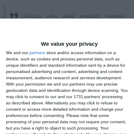
„Selecția celor două producții confirmă
diversitatea artistică a repertoriului Teatrului
de Stat Constanța și preocuparea constantă a
instituției pentru dezvoltarea unor proiecte
scenice de anvergură, realizate împreună cu
We value your privacy
creatori reprezentativi ai teatrului românesc
We and our
partners
store and/or access information on a
contemporan.
device, such as cookies and process personal data, such as
unique identifiers and standard information sent by a device for
personalised advertising and content, advertising and content
measurement, audience research and services development.
With your permission we and our partners may use precise
geolocation data and identification through device scanning. You
may click to consent to our and our 1731 partners’ processing
as described above. Alternatively you may click to refuse to
consent or access more detailed information and change your
preferences before consenting.
Please note that some
processing of your personal data may not require your consent,
but you have a right to object to such processing. Your