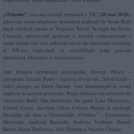
„Orlando”
28 mai 2026)
, cea mai recentă premieră a TSC (
,
aduce pe scenă adaptarea dramatică realizată de Sarah Ruhl
după celebrul roman al Virginiei Woolf. În regia lui Florin
Caracala, spectacolul propune o lectură contemporană a
uneia dintre cele mai influente opere ale literaturii secolului
al XX-lea, explorând cu sensibilitate teme precum
identitatea, libertatea și transformarea.
Ana Ienașcu semnează scenografia, George Pleșca –
coregrafia, Lucian Prasti –
lighting design
-ul, Silviu Luda –
video design
, iar Daria Ancuța este dramaturgul la scenă
implicat în această producție. Regia tehnică este realizată de
Alexandra Babă. Din distribuție fac parte Lana Moscaliuc,
Liliana Cazan, Aurelian Culea, Catinca Hanțiu și studenții
Facultății de Arte a Universității „Ovidius” – Constantina
Moroianu, Andreea Bureschi, Andreea Trofimov, Daniel
Barbu, Daria Tănăsescu, Alin Filimon și Nicolae Chiriac.