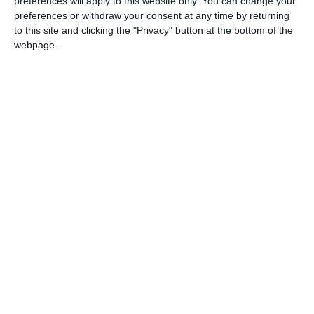
preferences will apply to this website only. You can change your
preferences or withdraw your consent at any time by returning
to this site and clicking the "Privacy" button at the bottom of the
webpage.
În argumentul care însoțește ediția din acest
an, echipa curatorială subliniază că Festivalul
Național de Teatru își asumă, mai degrabă
decât rolul unei simple panorame a stagiunii,
pe acela al unui demers curatorial menit să
surprindă diversitatea și complexitatea
fenomenului teatral românesc contemporan
printr-o selecție construită în jurul unor opțiuni
artistice și estetice asumate. În acest context,
cele două spectacole ale Teatrului de Stat
Constanța se alătură unei selecții care pune în
dialog formule scenice diferite, direcții artistice
complementare și unele dintre cele mai
relevante creații ale ultimei stagiuni”, se