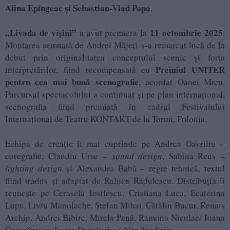
Alina Epîngeac și Sebastian-Vlad Popa
.
„Livada de vișini”
11 octombrie 2025
a avut premiera la
.
Montarea semnată de Andrei Măjeri s-a remarcat încă de la
debut prin originalitatea conceptului scenic și forța
Premiul UNITER
interpretărilor, fiind recompensată cu
pentru cea mai bună scenografie
, acordat Oanei Micu.
Parcursul spectacolului a continuat și pe plan internațional,
scenografia fiind premiată în cadrul Festivalului
Internațional de Teatru KONTAKT de la Toruń, Polonia.
Echipa de creație îi mai cuprinde pe Andrea Gavriliu –
coregrafie, Claudiu Urse –
sound design
, Sabina Reus –
lighting design
și Alexandra Babă – regie tehnică, textul
fiind tradus și adaptat de Raluca Rădulescu. Distribuția îi
reunește pe Cerasela Iosifescu, Cristiana Luca, Ecaterina
Lupu, Liviu Manolache, Ștefan Mihai, Cătălin Bucur, Remus
Archip, Andrei Bibire, Mirela Pană, Ramona Niculae/ Ioana
Cojocărescu, Iustin Danalache / Alex Iezdimir.