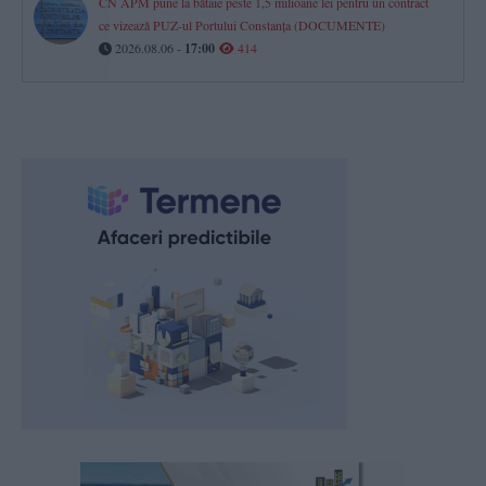
CN APM pune la bătaie peste 1,5 milioane lei pentru un contract
ce vizează PUZ-ul Portului Constanța (DOCUMENTE)
2026.08.06 -
17:00
414