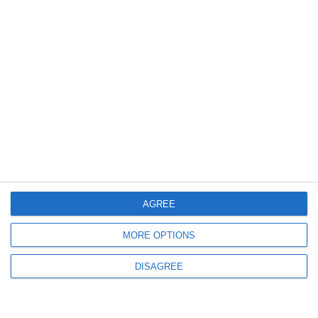
777
21 Jul, 2026 10:09
Arta, literatura, educația și cultura sud-coreeană sunt aduse la Universitatea
„Ovidius” Constanța într-un program interdisciplinar
AGREE
MORE OPTIONS
DISAGREE
507
16 Jul, 2026 13:38
O nouă investiție prin PNRR la Constanța
Universitatea „Ovidius” dotează cantina viitorului hub de inginerie duală