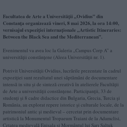
Facultatea de Arte a Universității „Ovidius” din
Constanța organizează vineri, 8 mai 2026, la ora 14:00,
vernisajul expoziției internaționale „Artistic Itineraries:
Between the Black Sea and the Mediterranean”.
Evenimentul va avea loc la Galeria „Campus Corp A” a
universității constănțene (Aleea Universității nr. 1).
Potrivit Universității Ovidius, lucrările prezentate în cadrul
expoziției sunt rezultatul unei săptămâni de documentare
intensă in situ și de sinteză creativă în atelierele Facultății
de Arte a universității constănțene. Participanții, 33 de
studenți și 8 cadre didactice din Bulgaria, Grecia, Turcia și
România, au explorat repere istorice și culturale locale, de la
patrimoniul antic și medieval – cercetat prin documentare
artistică la Monumentul Tropaeum Traiani de la Adamclisi,
Cetatea medievală Enisala și Mormântul lui Sarı Saltuk