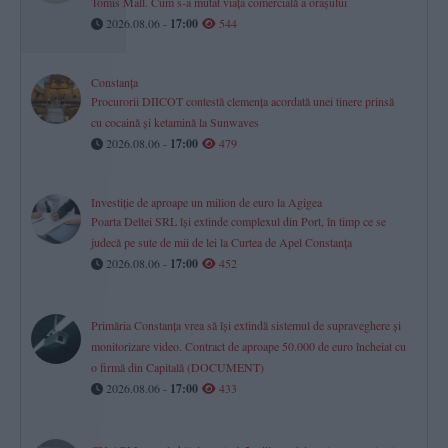
Tomis Mall. Cum s-a mutat viața comercială a orașului
2026.08.06 -
17:00
544
Constanța
Procurorii DIICOT contestă clemența acordată unei tinere prinsă
cu cocaină și ketamină la Sunwaves
2026.08.06 -
17:00
479
Investiție de aproape un milion de euro la Agigea
Poarta Deltei SRL își extinde complexul din Port, în timp ce se
judecă pe sute de mii de lei la Curtea de Apel Constanța
2026.08.06 -
17:00
452
Primăria Constanța vrea să își extindă sistemul de supraveghere și
monitorizare video. Contract de aproape 50.000 de euro încheiat cu
o firmă din Capitală (DOCUMENT)
2026.08.06 -
17:00
433