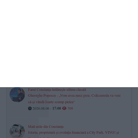
TOP STIRI
Lista completă a șefilor din justiția dobrogeană
Peste jumătate din conducerea instanțelor și parchetelor este
asigurată prin delegare
2026.08.06 -
17:00
2104
Turneul Memorial „Doru Ghimeș“ 2026 s-a disputat la Mamaia.
„Vei rămâne mereu parte din echipa noastră!“ (GALERIE FOTO)
2026.08.06 -
17:00
814
Farul Constanța întâlnește ultima clasată
Gheorghe Popescu - „Vom avea meci greu. Csikszereda va veni
să-și vândă foarte scump pielea“
2026.08.06 -
17:00
709
Mall-urile din Constanța
Istoria, proprietarii și evoluția financiară a City Park, VIVO! și