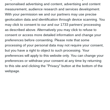
proiectul „Itinerarii artistice între Marea Neagră și
personalised advertising and content, advertising and content
Mediterană” utilizează arta ca limbaj universal pentru a
measurement, audience research and services development.
celebra diversitatea culturală. Inițiativa este derulată în
With your permission we and our partners may use precise
parteneriat cu Universitatea „Namık Kemal” din Tekirdağ,
geolocation data and identification through device scanning. You
Universitatea din Ioannina și Universitatea „Konstantin
may click to consent to our and our 1733 partners’ processing
Preslavsky” din Shumen.
as described above. Alternatively you may click to refuse to
consent or access more detailed information and change your
preferences before consenting.
Please note that some
processing of your personal data may not require your consent,
but you have a right to object to such processing. Your
preferences will apply to this website only. You can change your
preferences or withdraw your consent at any time by returning
to this site and clicking the "Privacy" button at the bottom of the
webpage.