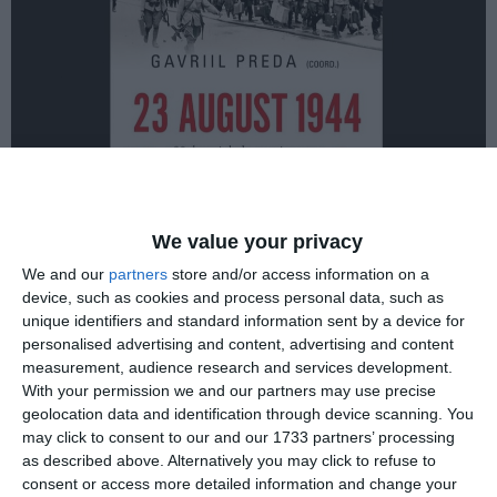
We value your privacy
We and our
partners
store and/or access information on a
device, such as cookies and process personal data, such as
unique identifiers and standard information sent by a device for
Afișul evenimentului. Foto: Facebook Muzeul Național al
personalised advertising and content, advertising and content
Marinei Române
measurement, audience research and services development.
With your permission we and our partners may use precise
geolocation data and identification through device scanning. You
may click to consent to our and our 1733 partners’ processing
Miercuri, 16 octombrie 2024, Fundația Europeană Titulescu
as described above. Alternatively you may click to refuse to
consent or access more detailed information and change your
a găzduit lansarea oficială a volumului de studii „23 August