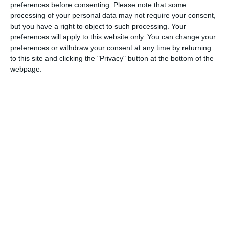
preferences before consenting.
Please note that some
1944: Adevăr și mistificare”, coordonat de reputatul istoric
processing of your personal data may not require your consent,
Gavriil Preda.
but you have a right to object to such processing. Your
preferences will apply to this website only. You can change your
preferences or withdraw your consent at any time by returning
„Volumul este format din contribuțiile a 18
to this site and clicking the "Privacy" button at the bottom of the
autori, care tratează evenimentele de la 23
webpage.
august 1944 din perspective diferite, utilizând
surse arhivistice bogate, române, germane,
sovietice sau occidentale”, menționează
Muzeului Național al Marinei Române.
Unul dintre autorii volumului este Dan-Dragoș Sichigea, de
la Muzeul Național al Marinei Române, care a contribuit cu
lucrarea „23 august 1944 în spațiul fluvialo-maritim
românesc: provocări, soluții, consecințe”, material semnat
împreună cu prof. univ. dr. Valentin Ciorbea.