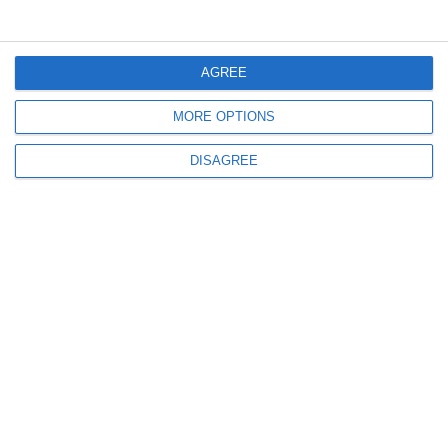
2434
18 Nov, 2022 17:01
Muzeul Național al Marinei Române va lansa un volum despre tragedia
Marinei Regale
AGREE
MORE OPTIONS
DISAGREE
4593
28 Nov, 2021 16:19
#citeșteDobrogea
Volumul „23 august 1944 la Constanța – Cazul Amiralului Horia
Macellariu-Testimonii“ de Valentin Ciorbea și Dan-Dragoș Sichigea
(galerie foto)