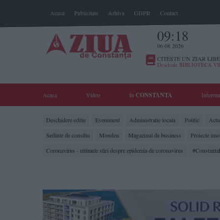
Acasa
Publicitate
Arhiva
GDPR
Contact
09:18
06 08 2026
CITESTE UN ZIAR LIBE
Deschide BIBLIOTECA V
Acasa
Video
In
CONSTANTA
Informa
Deschidere editie
Eveniment
Administratie locala
Politic
Actua
Sedinte de consiliu
Monden
Magazinul de business
Proiecte imo
Coronavirus - ultimele stiri despre epidemia de coronavirus
#Constanta