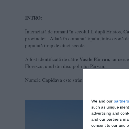
INTRO:
Ca
Întemeiată de romani în secolul II după Hristos,
provinciei. Aflată în comuna Topalu, într-o zonă de g
populată timp de cinci secole.
Vasile Pârvan,
A fost identificată de către
iar cerce
Florescu, unul din discipolii lui Pârvan.
Capidava
Numele
este strâns legat de poziționarea
We and our
partners
such as unique ident
advertising and con
and our partners may
consent to our and o