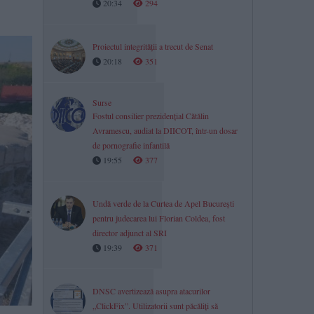
20:34
294
Proiectul integrității a trecut de Senat
20:18
351
Surse
Fostul consilier prezidențial Cătălin
Avramescu, audiat la DIICOT, într-un dosar
de pornografie infantilă
19:55
377
Undă verde de la Curtea de Apel București
pentru judecarea lui Florian Coldea, fost
director adjunct al SRI
19:39
371
DNSC avertizează asupra atacurilor
„ClickFix”. Utilizatorii sunt păcăliți să