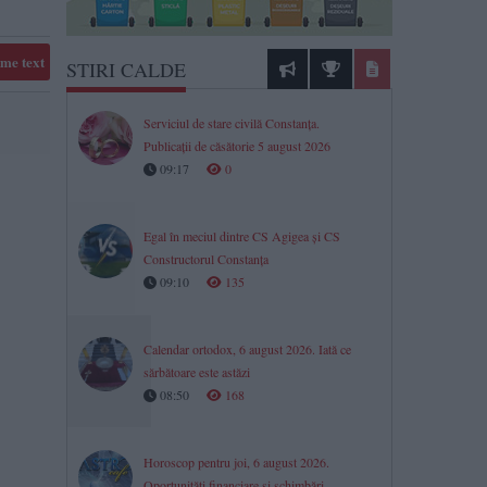
me text
STIRI CALDE
Serviciul de stare civilă Constanţa.
Publicaţii de căsătorie 5 august 2026
09:17
0
Egal în meciul dintre CS Agigea și CS
Constructorul Constanța
09:10
135
Calendar ortodox, 6 august 2026. Iată ce
sărbătoare este astăzi
08:50
168
Horoscop pentru joi, 6 august 2026.
Oportunități financiare și schimbări