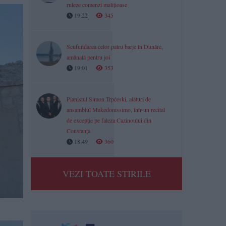
ruleze comenzi malițioase
19:22
345
Scufundarea celor patru barje în Dunăre,
amânată pentru joi
19:01
353
Pianistul Simon Trpčeski, alături de
ansamblul Makedonissimo, într-un recital
de excepție pe faleza Cazinoului din
Constanța
18:49
360
VEZI TOATE STIRILE