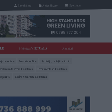
Inregistrare
Autentificare
Newsletter
YLE
Biblioteca
VIRTUALĂ
Anunturi
je de opinie
Interviu online
Achiziții, licitații, vânzări
eclaratii de avere Constanta
Evenimente in Constanta
rogea147
Cadre Securitate Constanta