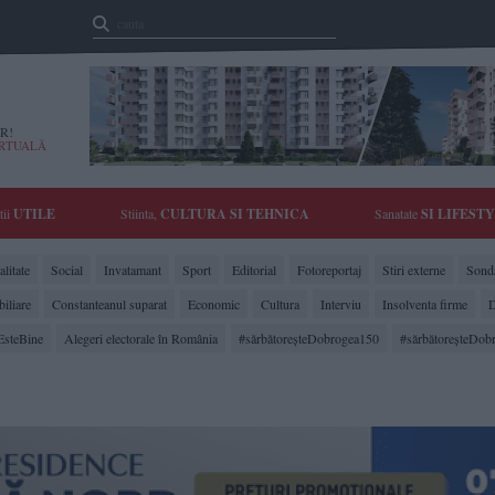
R!
IRTUALĂ
tii
UTILE
Stiinta,
CULTURA SI TEHNICA
Sanatate
SI LIFEST
litate
Social
Invatamant
Sport
Editorial
Fotoreportaj
Stiri externe
Sonda
biliare
Constanteanul suparat
Economic
Cultura
Interviu
Insolventa firme
D
EsteBine
Alegeri electorale în România
#sărbătoreşteDobrogea150
#sărbătoreşteDob