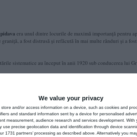
pidava
era unul dintre locurile de maximă importanță pentru a
raniță, a fost distrusă și refăcută în mai multe rânduri și a fost
tările sistematice au început în anii 1920 sub conducerea lui G
 cetății, însemnând „cetatea de la cotitură“.
We value your privacy
store and/or access information on a device, such as cookies and pro
ifiers and standard information sent by a device for personalised adver
tent measurement, audience research and services development.
With 
 use precise geolocation data and identification through device scanni
ur 1731 partners’ processing as described above. Alternatively you may 