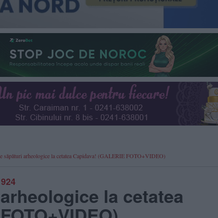
col de săpături arheologice la cetatea Capidava! (GALERIE FOTO+VIDEO)
1924
arheologice la cetatea
E FOTO+VIDEO)