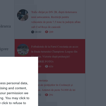
Trafic dirijat pe DN 2B, după răsturnarea
unui autocamion. Restricții pentru
vehiculele de peste 7,5 tone în județele aflate
părarea
sub Cod Roșu de caniculă
08:00
209
Fotbalistele de la Farul Constanța au acces
rigore
în finala turneului Champions League din
Slovenia. Victorie după prelungiri!
(GALERIE FOTO)
22:09
654
Știri Constanța
cess personal data,
Acțiuni ale polițiștilor în Costinești și
tising and content,
Mamaia. Amenzi de peste 54.000 de lei
your permission we
21:52
291
ng. You may click to
click to refuse to