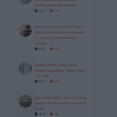
importante pentru mai multe zodii​
08:40
146
Termen nou în dosarul privind anularea
Hotărârii AGA la Romned Port Operator
SA. Dosarul, pe rolul Tribunalului
Constanța
08:30
144
Bacalaureat 2026, sesiunea a doua.
Evaluarea competențelor digitale continuă
joi și vineri
08:20
150
Legea biodiversității revine astăzi în plenul
Senatului, după noi modificări adoptate de
deputați
08:10
181