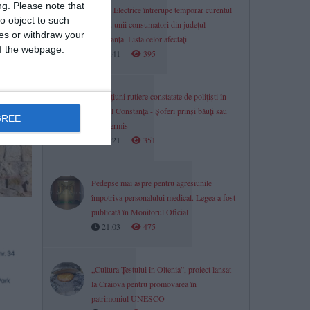
ng.
Please note that
Rețele Electrice întrerupe temporar curentul
o object to such
pentru unii consumatori din județul
ces or withdraw your
Constanța. Lista celor afectați
 of the webpage.
21:41
395
Infracțiuni rutiere constatate de polițiști în
județul Constanța - Șoferi prinși băuți sau
GREE
fără permis
21:21
351
Pedepse mai aspre pentru agresiunile
împotriva personalului medical. Legea a fost
publicată în Monitorul Oficial
21:03
475
„Cultura Țestului în Oltenia”, proiect lansat
la Craiova pentru promovarea în
patrimoniul UNESCO