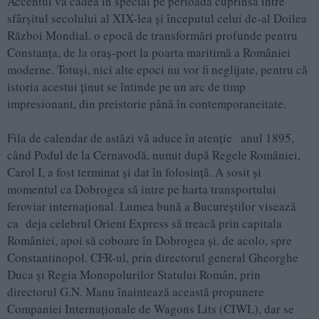
Accentul va cădea în special pe perioada cuprinsă între
sfârșitul secolului al XIX-lea și începutul celui de-al Doilea
Război Mondial, o epocă de transformări profunde pentru
Constanța, de la oraș-port la poarta maritimă a României
moderne. Totuși, nici alte epoci nu vor fi neglijate, pentru că
istoria acestui ținut se întinde pe un arc de timp
impresionant, din preistorie până în contemporaneitate.
Fila de calendar de astăzi vă aduce în atenție anul 1895,
când Podul de la Cernavodă, numit după Regele României,
Carol I, a fost terminat şi dat în folosinţă. A sosit şi
momentul ca Dobrogea să intre pe harta transportului
feroviar internaţional. Lumea bună a Bucureştilor visează
ca deja celebrul Orient Express să treacă prin capitala
României, apoi să coboare în Dobrogea şi, de acolo, spre
Constantinopol. CFR-ul, prin directorul general Gheorghe
Duca şi Regia Monopolurilor Statului Român, prin
directorul G.N. Manu înaintează această propunere
Companiei Internaţionale de Wagons Lits (CIWL), dar se