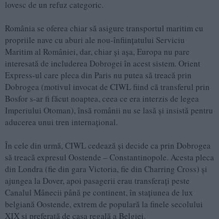
lovesc de un refuz categoric.
România se oferea chiar să asigure transportul maritim cu
propriile nave cu aburi ale nou-înfiinţatului Serviciu
Maritim al României, dar, chiar şi aşa, Europa nu pare
interesată de includerea Dobrogei în acest sistem. Orient
Express-ul care pleca din Paris nu putea să treacă prin
Dobrogea (motivul invocat de CIWL fiind că transferul prin
Bosfor s-ar fi făcut noaptea, ceea ce era interzis de legea
Imperiului Otoman), însă românii nu se lasă şi insistă pentru
aducerea unui tren internaţional.
În cele din urmă, CIWL cedează şi decide ca prin Dobrogea
să treacă expresul Oostende – Constantinopole. Acesta pleca
din Londra (fie din gara Victoria, fie din Charring Cross) şi
ajungea la Dover, apoi pasagerii erau transferaţi peste
Canalul Mânecii până pe continent, în staţiunea de lux
belgiană Oostende, extrem de populară la finele secolului
XIX şi preferată de casa regală a Belgiei.