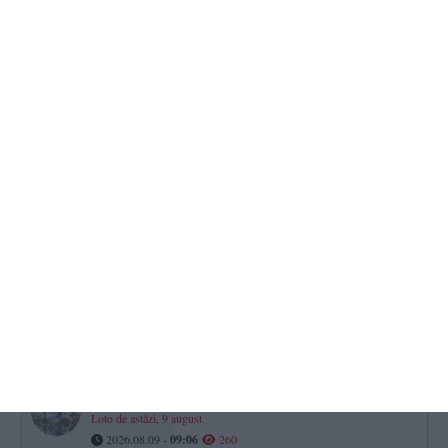
„diplomelor fantomă” și a contractelor cu dedicație
2026.08.09 -
10:31
285
Ministrul Radu Miruță - „8cm câștigați la Cernavodă. Cel puțin 9
zile în plus pentru Unitatea 2“
2026.08.09 -
09:25
283
STEAG ROȘU pe toate plajele din Eforie! Scăldatul în mare,
interzis
2026.08.09 -
10:04
277
Calendar-Ortodox
Ce sfinți sunt prăznuiți astăzi, 9 august 2026
2026.08.09 -
08:37
270
Te simți norocos? Premii importante sunt puse în joc la tragerile
Loto de astăzi, 9 august
2026.08.09 -
09:06
260