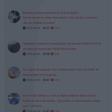
România la mâna importului de forță de muncă
Sute de meserii au rămas fără oameni. Lista oficială a meseriilor
„de care depinde economia”
2026.08.09 -
10:21
229
Operațiune complexă în munți pentru salvarea unui bărbat de 80 de
ani rătăcit pe traseul spre Vârful Moldoveanu
2026.08.09 -
10:00
219
Nu scăpăm de caniculă! Noi avertizări meteo emise de ANM! Pe
litoral nopțile vor fi tropicale
2026.08.09 -
10:42
195
Ioan Ovidiu Sabău nu a fost pe deplin mulțumit după succesul
Farului în fața Csikzseredei. „Toți trebuie să suferim pentru echipa
asta!” (VIDEO)
2026.08.09 -
11:07
194