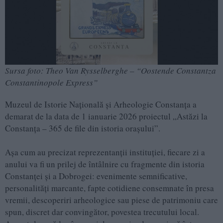
Sursa foto: Theo Van Rysselberghe – “Oostende Constantza
Constantinopole Express”
Muzeul de Istorie Națională și Arheologie Constanța a
demarat de la data de 1 ianuarie 2026 proiectul „Astăzi la
Constanța – 365 de file din istoria orașului”.
Așa cum au precizat reprezentanții instituției, fiecare zi a
anului va fi un prilej de întâlnire cu fragmente din istoria
Constanței și a Dobrogei: evenimente semnificative,
personalități marcante, fapte cotidiene consemnate în presa
vremii, descoperiri arheologice sau piese de patrimoniu care
spun, discret dar convingător, povestea trecutului local.