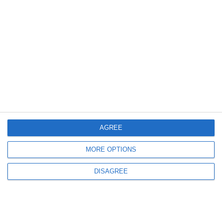
26 iunie la Constanța de-a lungul timpului
Ziua Drapelului Național
678
25 Jun, 2026 19:20
AGREE
MINAC
Cetatea Carsium din Hârșova, inclusă în proiectul „Ghidul meu este limba
turcă”
MORE OPTIONS
DISAGREE