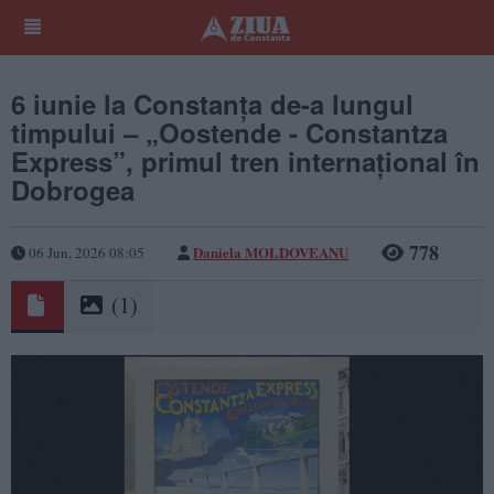
6 iunie la Constanța de-a lungul
timpului – „Oostende - Constantza
Express”, primul tren internaţional în
Dobrogea
778
Daniela MOLDOVEANU
06 Jun, 2026 08:05
(1)