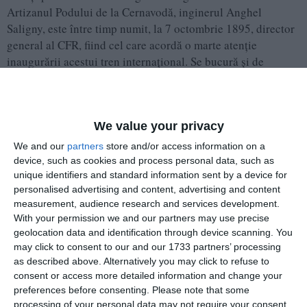
Artizanul Podului de la Cernavodă, inginerul Anghel
Saligny, este între timp numit, la 7 octombrie 1895, director
general al CFR, fiind cel care acordă o marte atenţie
inaugurării acestui tren internaţional. Se bucură şi de
sprijinul Regelui Carol I, care insistă, la rândul său, pe căi
diplomatice, pentru aducerea acestui tren în Dobrogea.
Acesta începe să circule regulat pe ruta Oostende –
We value your privacy
Bruxelles – Koln – Frankfurt – Wurzburg – Nurnberg –
Passau – Viena – Westenbahnhof – Budapesta – Vârciorova
We and our
partners
store and/or access information on a
– Bucureşti Nord – Constanţa Port.
device, such as cookies and process personal data, such as
unique identifiers and standard information sent by a device for
personalised advertising and content, advertising and content
Expresul pleca marţi din Londra, la ora 10.05 şi ajungea la
measurement, audience research and services development.
Constanţa joi, la ora 20.00. Pasagerii şi poşta erau aici
With your permission we and our partners may use precise
îmbarcaţi pe vase şi ajungeau la Constantinopol vineri la
geolocation data and identification through device scanning. You
ora 9.00, după un parcurs total de 70 de ore şi 55 de minute.
may click to consent to our and our 1733 partners’ processing
În sens invers se pleca din Constantinopole vineri la 12.00,
as described above. Alternatively you may click to refuse to
apoi trenul pornea din Constanţa sâmbătă la 3 dimineaţa şi
consent or access more detailed information and change your
ajungea la Londra, luni la 16.48.
preferences before consenting.
Please note that some
processing of your personal data may not require your consent,