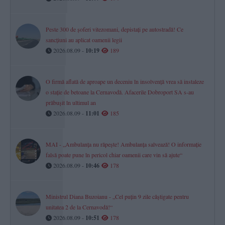
Peste 300 de șoferi vitezomani, depistați pe autostradă! Ce
sancțiuni au aplicat oamenii legii
2026.08.09 -
10:19
189
O firmă aflată de aproape un deceniu în insolvență vrea să instaleze
o stație de betoane la Cernavodă. Afacerile Dobroport SA s-au
prăbușit în ultimul an
2026.08.09 -
11:01
185
MAI - „Ambulanța nu răpește! Ambulanța salvează! O informație
falsă poate pune în pericol chiar oamenii care vin să ajute“
2026.08.09 -
10:46
178
Ministrul Diana Buzoianu - „Cel puțin 9 zile câștigate pentru
unitatea 2 de la Cernavodă!“
2026.08.09 -
10:51
178