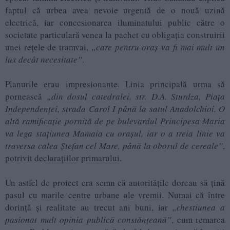
faptul că urbea avea nevoie urgentă de o nouă uzină
electrică, iar concesionarea iluminatului public către o
societate particulară venea la pachet cu obligația construirii
unei rețele de tramvai,
„care pentru oraș va fi mai mult un
lux decât necesitate”
.
Planurile erau impresionante. Linia principală urma să
pornească
„din dosul catedralei, str. D.A. Sturdza, Piața
Independenței, strada Carol I până la satul Anadolchioi. O
altă ramificație pornită de pe bulevardul Principesa Maria
va lega stațiunea Mamaia cu orașul, iar o a treia linie va
traversa calea Ștefan cel Mare, până la oborul de cereale”
,
potrivit declarațiilor primarului.
Un astfel de proiect era semn că autoritățile doreau să țină
pasul cu marile centre urbane ale vremii. Numai că între
dorință și realitate au trecut ani buni, iar
„chestiunea a
pasionat mult opinia publică constănțeană”
, cum remarca