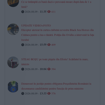
Ce se întâmplă cu banii dacă o persoană moare după data de 1 a
lunii?
2026.08.09 -
11:35
411
UPDATE VIDEO+FOTO
Elicopter aterizat în curtea clubului ecvestru Black Sea Horses din
Culmea pentru a lua o tânără. Poliția din Ovidiu a intervenit la fața
locului
2026.08.09 -
15:59
409
STEAG ROȘU pe toate plajele din Eforie! Scăldatul în mare,
interzis
2026.08.09 -
10:04
394
Demersuri în justiție pentru obligarea Președintelui României la
desemnarea candidatului pentru funcția de prim-ministru
2026.08.09 -
13:33
376