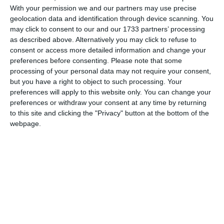
With your permission we and our partners may use precise
geolocation data and identification through device scanning. You
may click to consent to our and our 1733 partners’ processing
as described above. Alternatively you may click to refuse to
consent or access more detailed information and change your
preferences before consenting.
Please note that some
„Incontestabil că surprizele cele mai frumoase ne-au fost
processing of your personal data may not require your consent,
rezervate întotdeauna de actuala administrație, în
but you have a right to object to such processing. Your
momentele în cari le așteptam mai puțin și cu o
preferences will apply to this website only. You can change your
ingeniozitate fără seamăn. Astfel, de-o pildă, toată lumea
preferences or withdraw your consent at any time by returning
to this site and clicking the "Privacy" button at the bottom of the
ridiculiza discuția asupra tramvaiului, acum când nu avem
webpage.
lumină nici barem un ceas pe zi. Pentru că – și foarte logic
se spunea: cum o să se înființeze tramvai când nu sunt uzine
electrice?
Ei bine, împotriva tuturor zâmbetelor, împotriva tuturor
uneltirilor viclene -fără zgomot și animată de cea mai
curată modestie, primăria a înzestrat Constanța cu tramvai.
Așa se fac toate faptele mari, cari rămân evenimente în
omenire. Avem tramvai? Da, avem. Și, cum nu se aștepta