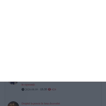
problemele cauzate de vreme
2026.08.09 -
08:46
527
Ziua Marinei Române, la 124 de ani de la prima sărbătorire!
Programul activităților din județul Constanța
2026.08.09 -
08:43
513
Justiție Constanța
CERONAV le cere socoteală în instanță celor implicați în afacerea
„diplomelor fantomă” și a contractelor cu dedicație
2026.08.09 -
10:31
481
UPDATE.IPJ Constanța
Băiețelul dispărut de pe o plajă din Mamaia a fost identificat și este
în siguranță
2026.08.09 -
15:35
424
Dreptul la pensie în luna decesului