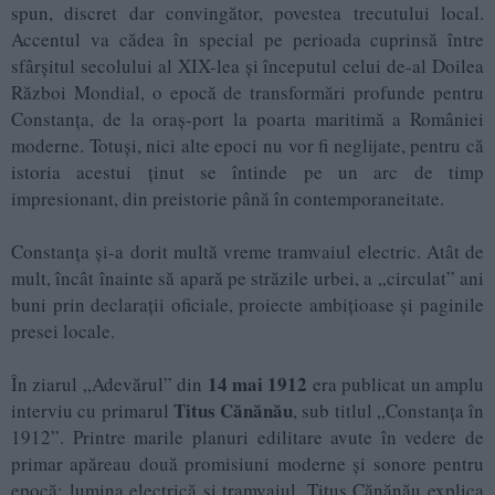
spun, discret dar convingător, povestea trecutului local.
Accentul va cădea în special pe perioada cuprinsă între
sfârșitul secolului al XIX-lea și începutul celui de-al Doilea
Război Mondial, o epocă de transformări profunde pentru
Constanța, de la oraș-port la poarta maritimă a României
moderne. Totuși, nici alte epoci nu vor fi neglijate, pentru că
istoria acestui ținut se întinde pe un arc de timp
impresionant, din preistorie până în contemporaneitate.
Constanța și-a dorit multă vreme tramvaiul electric. Atât de
mult, încât înainte să apară pe străzile urbei, a „circulat” ani
buni prin declarații oficiale, proiecte ambițioase și paginile
presei locale.
14 mai 1912
În ziarul „Adevărul” din
era publicat un amplu
Titus Cănănău
interviu cu primarul
, sub titlul „Constanța în
1912”. Printre marile planuri edilitare avute în vedere de
primar apăreau două promisiuni moderne și sonore pentru
epocă: lumina electrică și tramvaiul. Titus Cănănău explica