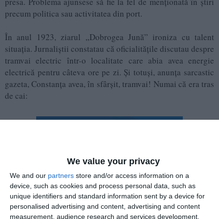
presa. Problema ajunsese să fie la fel de menționată în știri
precum politica sau activitatea din port.
În anul 1923, ziarul „Dobrogea Jună” ironiza cu talent
situația. Jurnaliștii constatau că oficialitățile discutau despre
tramvai electric într-o localitate care abia avea energie
electrică pentru câteva ore pe zi. Și totuși, anunța sarcastic
gazeta, Constanța avea, în sfârșit, tramvai! Numai că era tras
de cai:
We value your privacy
We and our
partners
store and/or access information on a
device, such as cookies and process personal data, such as
unique identifiers and standard information sent by a device for
personalised advertising and content, advertising and content
measurement, audience research and services development.