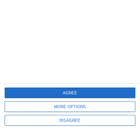
escrocherii
663
27 Jun, 2026 08:10
27 iunie la Constanța de-a lungul timpului
D’ale urbei – Vizita unui prinț egiptean, numirea unui consul, frauda din
port și o problemă de igienă
AGREE
MORE OPTIONS
DISAGREE
609
26 Jun, 2026 09:54