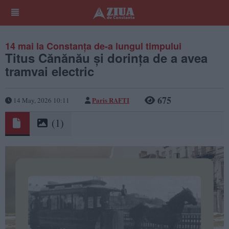
14 mai la Constanța de-a lungul timpului
Titus Cănănău și dorința de a avea
tramvai electric
675
Paris RAFTI
14 May, 2026 10:11
(1)