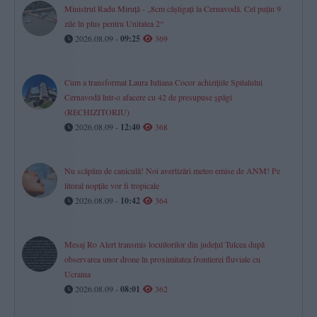
Ministrul Radu Miruță - „8cm câștigați la Cernavodă. Cel puțin 9
zile în plus pentru Unitatea 2“
2026.08.09 -
09:25
369
Cum a transformat Laura Iuliana Cocor achizițiile Spitalului
Cernavodă într-o afacere cu 42 de presupuse șpăgi
(RECHIZITORIU)
2026.08.09 -
12:40
368
Nu scăpăm de caniculă! Noi avertizări meteo emise de ANM! Pe
litoral nopțile vor fi tropicale
2026.08.09 -
10:42
364
Mesaj Ro Alert transmis locuitorilor din județul Tulcea după
observarea unor drone în proximitatea frontierei fluviale cu
Ucraina
2026.08.09 -
08:01
362