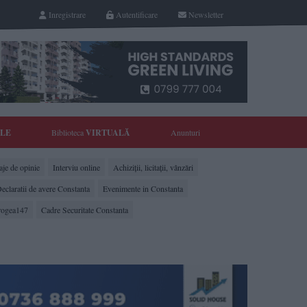
Inregistrare
Autentificare
Newsletter
YLE
Biblioteca
VIRTUALĂ
Anunturi
je de opinie
Interviu online
Achiziții, licitații, vânzări
eclaratii de avere Constanta
Evenimente in Constanta
rogea147
Cadre Securitate Constanta