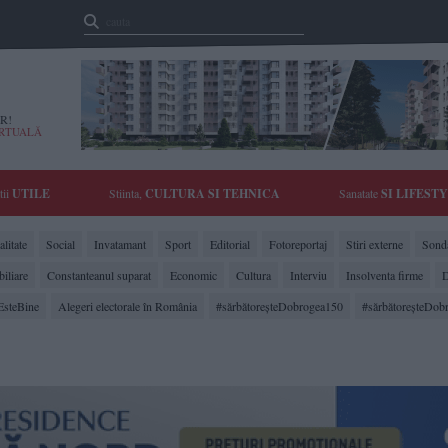
R!
IRTUALĂ
tii
UTILE
Stiinta,
CULTURA SI TEHNICA
Sanatate
SI LIFEST
litate
Social
Invatamant
Sport
Editorial
Fotoreportaj
Stiri externe
Sonda
biliare
Constanteanul suparat
Economic
Cultura
Interviu
Insolventa firme
D
EsteBine
Alegeri electorale în România
#sărbătoreşteDobrogea150
#sărbătoreşteDob