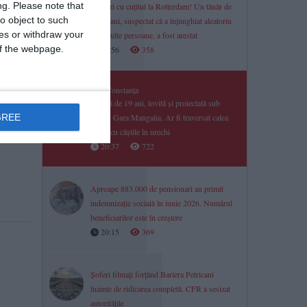
ng.
Please note that
Atacuri cu cuțitul la Rotterdam! Un tânăr de
o object to such
26 de ani, suspectat că a înjunghiat aleatoriu
ces or withdraw your
mai multe persoane, a fost arestat
 of the webpage.
20:56
358
Știri Constanța
Tânără de 19 ani, lovită și proiectată sub
GREE
tren în Gara Mangalia. Ar fi traversat calea
ferată cu căștile în urechi
20:37
722
Aproape 883.000 de pensionari au primit
indemnizație socială în iunie 2026. Numărul
beneficiarilor este în creștere
20:15
369
Șoferi filmați forțând Bariera Petricani
înainte de ridicarea completă. CFR a sesizat
autoritățile