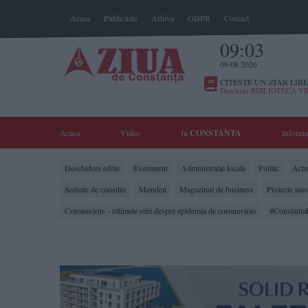
Acasa
Publicitate
Arhiva
GDPR
Contact
09:03
09 08 2026
CITESTE UN ZIAR LIBE
Deschide BIBLIOTECA V
Acasa
Video
In
CONSTANTA
Informa
Deschidere editie
Eveniment
Administratie locala
Politic
Actua
Sedinte de consiliu
Monden
Magazinul de business
Proiecte imo
Coronavirus - ultimele stiri despre epidemia de coronavirus
#Constanta