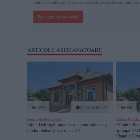
multe informaţii, consultă politica noastră de confidenţialitate, unde vei 
Posteaza comentariul
ARTICOLE ASEMANATOARE
1570
30 Jul, 2026 11:36
500
Descoperă Poarta Albă
Licitații Consta
Inima Dobrogei, unde istoria, continuitatea și
Primăria Poar
modernitatea își dau mâna (P)
aproape 700.0
Planului Urba