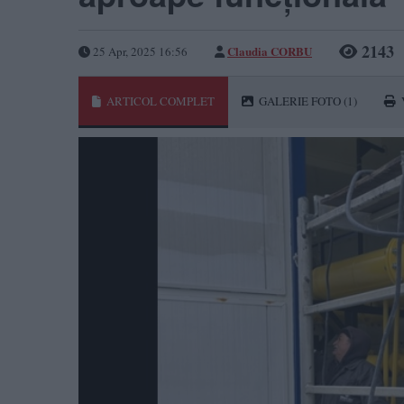
2143
Claudia CORBU
25 Apr, 2025 16:56
ARTICOL COMPLET
GALERIE FOTO
(1)