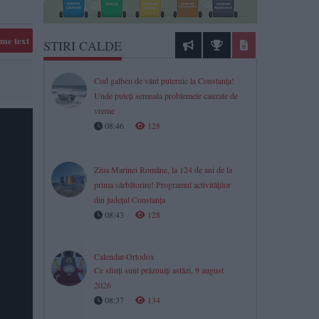
me text
STIRI CALDE
Cod galben de vânt puternic la Constanța!
Unde puteți semnala problemele cauzate de
vreme
08:46
128
Ziua Marinei Române, la 124 de ani de la
prima sărbătorire! Programul activităților
din județul Constanța
08:43
128
Calendar-Ortodox
Ce sfinți sunt prăznuiți astăzi, 9 august
2026
08:37
134