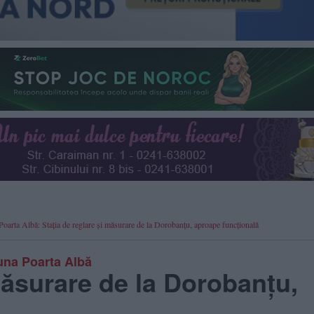
 Poarta Albă: Stația de reglare și măsurare de la Dorobanțu, aproape funcțională
muna Poarta Albă
măsurare de la Dorobanțu,