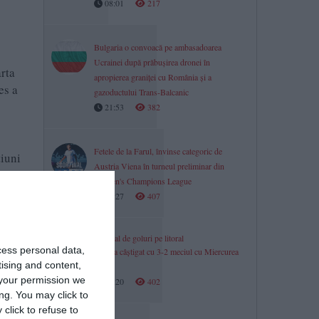
08:01
217
Bulgaria o convoacă pe ambasadoarea
Ucrainei după prăbușirea dronei în
arta
apropierea graniței cu România și a
es a
gazoductului Trans-Balcanic
21:53
382
Fetele de la Farul, învinse categoric de
țiuni
Austria Viena în turneul preliminar din
Women's Champions League
21:27
407
ibuție
.783
Festival de goluri pe litoral
ru
cess personal data,
Farul a câștigat cu 3-2 meciul cu Miercurea
tising and content,
Ciuc
your permission we
21:20
402
ng. You may click to
click to refuse to