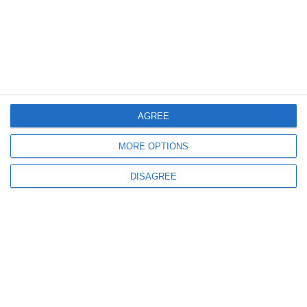
853
06 Aug, 2026 14:16
Acțiune pentru siguranța rutieră în Portul Constanța. Amenzi consistente și
AGREE
certificate de înmatriculare retrase
MORE OPTIONS
DISAGREE
422
05 Aug, 2026 21:52
Știri Constanța
Acțiuni ale polițiștilor în Costinești și Mamaia. Amenzi de peste 54.000 de
lei