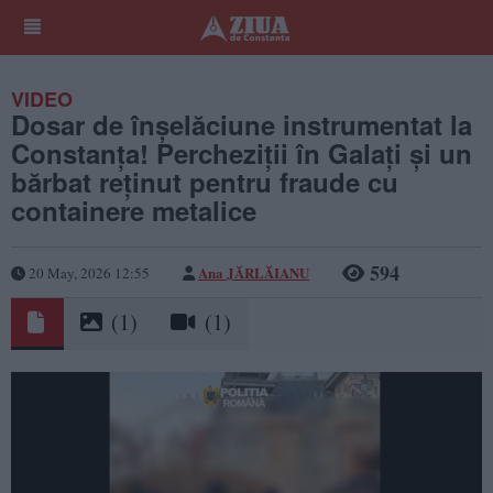
VIDEO
Dosar de înșelăciune instrumentat la
Constanța! Percheziții în Galați și un
bărbat reținut pentru fraude cu
containere metalice
594
Ana JĂRLĂIANU
20 May, 2026 12:55
(1)
(1)