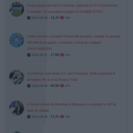
Două legende ale Farul Constanța, implicate la CS Constructorul
Constanța. Un nou amical câștigat (GALERIE FOTO)
2026.08.08 -
14:33
508
Clubul Sportiv Axiopolis Cernavodă lansează o licitație de aproape
800.000 de lei pentru a contracta o firmă de curățenie
(DOCUMENTE)
2026.08.07 -
17:00
498
Accident pe Autostrada A2, spre Constanța. Trafic îngreunat la
kilometrul 99, în zona Dragoș-Vodă
2026.08.08 -
09:50
493
O dronă a intrat din România în Bulgaria și a explodat la 100 de
metri de graniță
2026.08.08 -
13:31
484