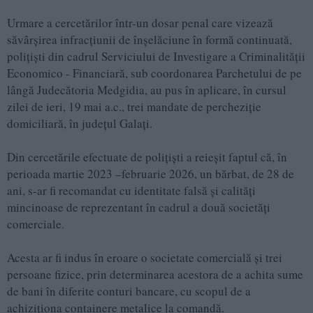
Urmare a cercetărilor într-un dosar penal care vizează
săvârșirea infracțiunii de înșelăciune în formă continuată,
polițiști din cadrul Serviciului de Investigare a Criminalității
Economico - Financiară, sub coordonarea Parchetului de pe
lângă Judecătoria Medgidia, au pus în aplicare, în cursul
zilei de ieri, 19 mai a.c., trei mandate de percheziție
domiciliară, în județul Galați.
Din cercetările efectuate de polițiști a reieșit faptul că, în
perioada martie 2023 –februarie 2026, un bărbat, de 28 de
ani, s-ar fi recomandat cu identitate falsă și calități
mincinoase de reprezentant în cadrul a două societăți
comerciale.
Acesta ar fi indus în eroare o societate comercială și trei
persoane fizice, prin determinarea acestora de a achita sume
de bani în diferite conturi bancare, cu scopul de a
achiziționa containere metalice la comandă.