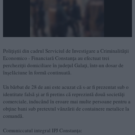
Polițiștii din cadrul Serviciul de Investigare a Criminalității
Economico - Financiară Constanța au efectuat trei
percheziții domiciliare în județul Galați, într-un dosar de
înșelăciune în formă continuată.
Un bărbat de 28 de ani este acuzat că s-ar fi prezentat sub o
identitate falsă și ar fi pretins că reprezintă două societăți
comerciale, inducând în eroare mai multe persoane pentru a
obține bani sub pretextul vânzării de containere metalice la
comandă.
Comuniccatul integral IPJ Constanța: