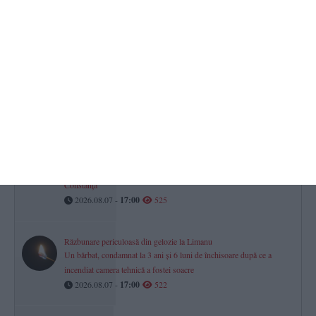
FOTO + VIDEO)
2026.08.08 -
12:00
586
Firma în care este asociată fosta soție a procurorului Gigi Valentin
Ștefan din Constanța, vizată într-un dosar privind deșeurile.
Instanța a dispus o măsură preventivă
2026.08.08 -
09:22
577
Iulian Gropoșilă și Niculae Peride, implicați într-un proces privind
un apartament deținut în coproprietate. Cazul este la Tribunalul
Constanța
2026.08.07 -
17:00
525
Răzbunare periculoasă din gelozie la Limanu
Un bărbat, condamnat la 3 ani și 6 luni de închisoare după ce a
incendiat camera tehnică a fostei soacre
2026.08.07 -
17:00
522