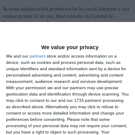
În urma administrării probatoriului în cauză, bărbatul a fost
reținut pentru 24 de ore, fiind introdus în Centrul de
Reținere și Arestare Preventivă.
Astăzi, acesta urmează a fi prezentat Parchetului de pe lângă
Judecătoria Medgidia, pentru dispunerea măsurilor legale
We value your privacy
care se impun.
We and our
partners
store and/or access information on a
device, such as cookies and process personal data, such as
Acțiunea a beneficiat de sprijinul polițiștilor din cadrul
unique identifiers and standard information sent by a device for
Inspectoratului de Poliție Județean Galați și al jandarmilor
personalised advertising and content, advertising and content
din cadrul Inspectoratului de Jandarmi Județean Galați.
measurement, audience research and services development.
With your permission we and our partners may use precise
geolocation data and identification through device scanning. You
may click to consent to our and our 1733 partners’ processing
as described above. Alternatively you may click to refuse to
consent or access more detailed information and change your
preferences before consenting.
Please note that some
processing of your personal data may not require your consent,
but you have a right to object to such processing. Your