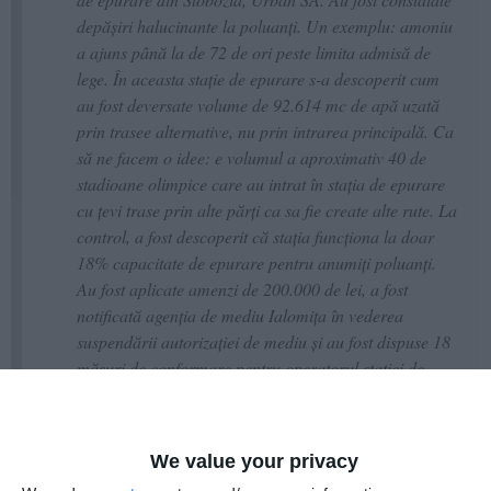
depășiri halucinante la poluanți. Un exemplu: amoniu
a ajuns până la de 72 de ori peste limita admisă de
lege. În aceasta stație de epurare s-a descoperit cum
au fost deversate volume de 92.614 mc de apă uzată
prin trasee alternative, nu prin intrarea principală. Ca
să ne facem o idee: e volumul a aproximativ 40 de
stadioane olimpice care au intrat în stația de epurare
cu țevi trase prin alte părți ca sa fie create alte rute. La
control, a fost descoperit că stația funcționa la doar
18% capacitate de epurare pentru anumiți poluanți.
Au fost aplicate amenzi de 200.000 de lei, a fost
notificată agenția de mediu Ialomița în vederea
suspendării autorizației de mediu și au fost dispuse 18
măsuri de conformare pentru operatorul stației de
epurare.
Dar, mai ales pentru deversarea sistematică de ape
We value your privacy
uzate neepurate în râul Ialomița, a fost întocmită