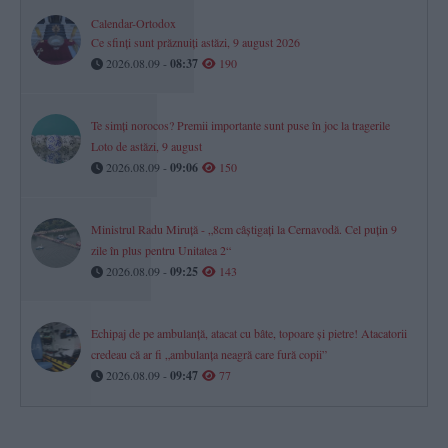
Calendar-Ortodox
Ce sfinți sunt prăznuiți astăzi, 9 august 2026
2026.08.09 -
08:37
190
Te simți norocos? Premii importante sunt puse în joc la tragerile
Loto de astăzi, 9 august
2026.08.09 -
09:06
150
Ministrul Radu Miruță - „8cm câștigați la Cernavodă. Cel puțin 9
zile în plus pentru Unitatea 2“
2026.08.09 -
09:25
143
Echipaj de pe ambulanță, atacat cu bâte, topoare şi pietre! Atacatorii
credeau că ar fi „ambulanţa neagră care fură copii”
2026.08.09 -
09:47
77