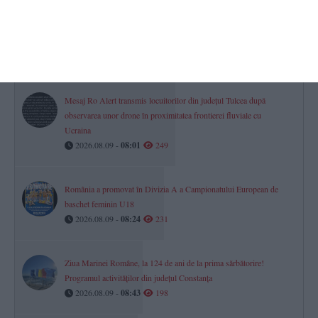
Cod galben de vânt puternic la Constanța! Unde puteți semnala
problemele cauzate de vreme
2026.08.09 -
08:46
266
Mesaj Ro Alert transmis locuitorilor din județul Tulcea după
observarea unor drone în proximitatea frontierei fluviale cu
Ucraina
2026.08.09 -
08:01
249
România a promovat în Divizia A a Campionatului European de
baschet feminin U18
2026.08.09 -
08:24
231
Ziua Marinei Române, la 124 de ani de la prima sărbătorire!
Programul activităților din județul Constanța
2026.08.09 -
08:43
198