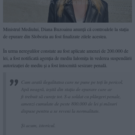
Ministrul Mediului, Diana Buzoainu anunță că controalele la stația
de epurare din Slobozia au fost finalizate zilele acestea.
În urma neregulilor constate au fost aplicate amenzi de 200.000 de
lei, a fost notificată agenția de mediu Ialomița în vederea suspendării
autorizației de mediu și a fost întocmită sesizare penală.
Cum arată ilegalitatea care ne pune pe toți în pericol.
Apă neagră, ieșită din stația de epurare care ar
fi trebuit să curețe tot. S-a soldat cu plângeri penale,
amenzi cumulate de peste 800.000 de lei și măsuri
dispuse pentru a se reveni la normalitate.
Și acum, istoricul.