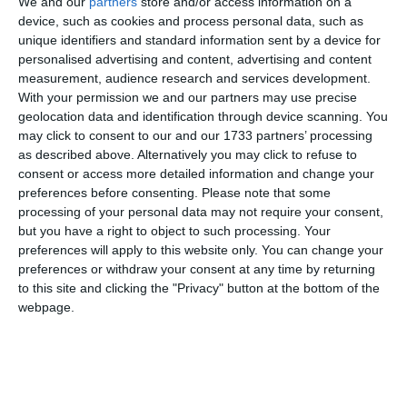
We and our
partners
store and/or access information on a
sesizare penală! Poluarea resurselor de apă poate
device, such as cookies and process personal data, such as
constitui infracțiune și se pedepsește cu închisoare de
unique identifiers and standard information sent by a device for
la 1 la 5 ani.
personalised advertising and content, advertising and content
measurement, audience research and services development.
With your permission we and our partners may use precise
geolocation data and identification through device scanning. You
may click to consent to our and our 1733 partners’ processing
as described above. Alternatively you may click to refuse to
consent or access more detailed information and change your
preferences before consenting.
Please note that some
processing of your personal data may not require your consent,
but you have a right to object to such processing. Your
preferences will apply to this website only. You can change your
preferences or withdraw your consent at any time by returning
to this site and clicking the "Privacy" button at the bottom of the
webpage.
Din aceste scheme în care unii gestionau ilegal