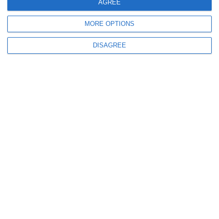
AGREE
MORE OPTIONS
DISAGREE
941
30 Oct, 2025 13:15
Rompetrol Rafinare SA cere anularea amenzii primite de la Garda de
Mediu. Compania contestă și sancțiunea primită în urma incendiului de la
Rafinăria Petromidia Năvodari
757
23 Oct, 2025 10:10
Justiție Constanța
Când va avea loc primul termen din dosarul dintre Ovidius SA și Garda