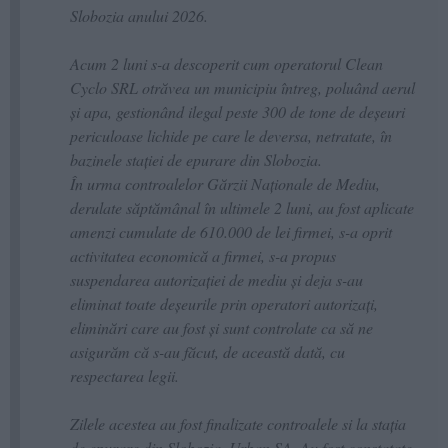
Slobozia anului 2026.
Acum 2 luni s-a descoperit cum operatorul Clean
Cyclo SRL otrăvea un municipiu întreg, poluând aerul
și apa, gestionând ilegal peste 300 de tone de deșeuri
periculoase lichide pe care le deversa, netratate, în
bazinele stației de epurare din Slobozia.
În urma controalelor Gărzii Naționale de Mediu,
derulate săptămânal în ultimele 2 luni, au fost aplicate
amenzi cumulate de 610.000 de lei firmei, s-a oprit
activitatea economică a firmei, s-a propus
suspendarea autorizației de mediu și deja s-au
eliminat toate deșeurile prin operatori autorizați,
eliminări care au fost și sunt controlate ca să ne
asigurăm că s-au făcut, de această dată, cu
respectarea legii.
Zilele acestea au fost finalizate controalele si la stația
de epurare din Slobozia, Urban SA. Au fost constatate