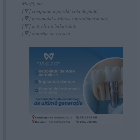
Marfă, nu:
[🔻] compania a pierdut cotă de piață;
[🔻] personalul a rămas supradimensionat;
[🔻] activele au îmbătrânit;
[🔻] datoriile au crescut.