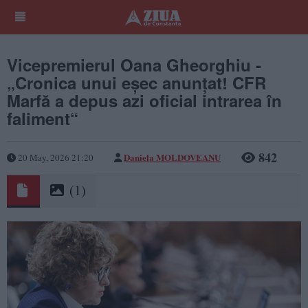
Vicepremierul Oana Gheorghiu -
„Cronica unui eșec anunțat! CFR
Marfă a depus azi oficial intrarea în
faliment“
842
Daniela MOLDOVEANU
20 May, 2026 21:20
(1)