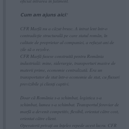
oficial intrarea în faliment.
𝗖𝘂𝗺 𝗮𝗺 𝗮𝗷𝘂𝗻𝘀 𝗮𝗶𝗰𝗶?
CFR Marfă nu a căzut brusc. A intrat lent într-o
contradicție structurală pe care statul român, în
calitate de proprietar al companiei, a refuzat ani de
zile să o rezolve.
CFR Marfă fusese construită pentru România
industrială: mine, siderurgie, transporturi masive de
materii prime, economie centralizată. Era un
transportator de stat într-o economie de stat, cu fluxuri
previzibile și clienți captivi.
Doar că România s-a schimbat, logistica s-a
schimbat, lumea s-a schimbat. Transportul feroviar de
marfă a devenit competitiv, flexibil, orientat către cost,
orientat către client.
Operatorii privați au înțeles repede acest lucru. CFR