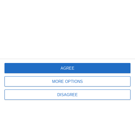
559
01 Aug, 2026 14:09
FOTO.Tragedia de la Valu lui Traian, în care un bărbat a murit lovit de tren
CFR amintește de campania „O clipă, o viață!” și avertizează asupra
pericolului traversării neregulamentare
AGREE
MORE OPTIONS
791
16 Jul, 2026 17:52
DISAGREE
VIDEO
Ce spune ISU Dobrogea despre incidentul feroviar de la Constanța unde un
vagon s-a răsturnat și patru au fost deraieate