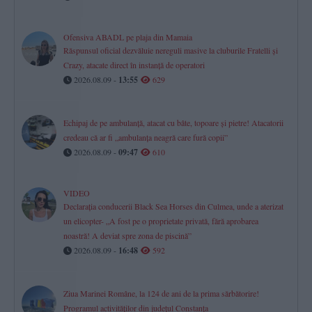
Ofensiva ABADL pe plaja din Mamaia
Răspunsul oficial dezvăluie nereguli masive la cluburile Fratelli și
Crazy, atacate direct în instanță de operatori
2026.08.09 -
13:55
629
Echipaj de pe ambulanță, atacat cu bâte, topoare şi pietre! Atacatorii
credeau că ar fi „ambulanţa neagră care fură copii”
2026.08.09 -
09:47
610
VIDEO
Declarația conducerii Black Sea Horses din Culmea, unde a aterizat
un elicopter- „A fost pe o proprietate privată, fără aprobarea
noastră! A deviat spre zona de piscină”
2026.08.09 -
16:48
592
Ziua Marinei Române, la 124 de ani de la prima sărbătorire!
Programul activităților din județul Constanța