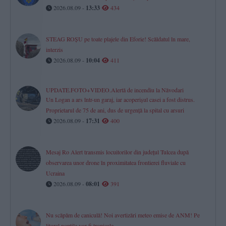
2026.08.09 -
13:33
434
STEAG ROȘU pe toate plajele din Eforie! Scăldatul în mare,
interzis
2026.08.09 -
10:04
411
UPDATE.FOTO+VIDEO.Alertă de incendiu la Năvodari
Un Logan a ars într-un garaj, iar acoperișul casei a fost distrus.
Proprietarul de 75 de ani, dus de urgență la spital cu arsuri
2026.08.09 -
17:31
400
Mesaj Ro Alert transmis locuitorilor din județul Tulcea după
observarea unor drone în proximitatea frontierei fluviale cu
Ucraina
2026.08.09 -
08:01
391
Nu scăpăm de caniculă! Noi avertizări meteo emise de ANM! Pe
litoral nopțile vor fi tropicale