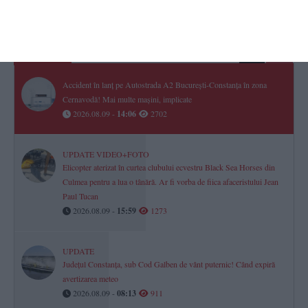
TOP STIRI
Accident în lanț pe Autostrada A2 București-Constanța în zona
Cernavodă! Mai multe mașini, implicate
2026.08.09 -
14:06
2702
UPDATE VIDEO+FOTO
Elicopter aterizat în curtea clubului ecvestru Black Sea Horses din
Culmea pentru a lua o tânără. Ar fi vorba de fiica afaceristului Jean
Paul Tucan
2026.08.09 -
15:59
1273
UPDATE
Județul Constanța, sub Cod Galben de vânt puternic! Când expiră
avertizarea meteo
2026.08.09 -
08:13
911