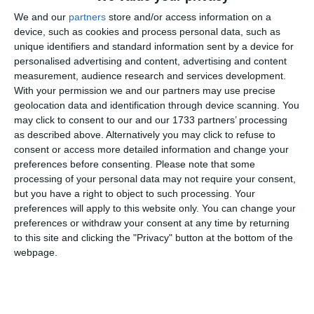
acumulate, peste 2,6 miliarde RON. Prin asta,
We and our
partners
store and/or access information on a
Comisia Europeană a forțat România să facă
device, such as cookies and process personal data, such as
tocmai ceea ce amânase timp de decenii: să ia
unique identifiers and standard information sent by a device for
o decizie.
personalised advertising and content, advertising and content
measurement, audience research and services development.
Problema reală nu e doar și nu a fost niciodată
With your permission we and our partners may use precise
doar CFR Marfă. Problema reală este
geolocation data and identification through device scanning. You
incapacitatea statulului român de a acționa
may click to consent to our and our 1733 partners’ processing
as described above. Alternatively you may click to refuse to
responsabil în calitate de proprietar. Pentru că
consent or access more detailed information and change your
statul a vrut simultan ca această companie să
preferences before consenting.
Please note that some
facă de toate:
processing of your personal data may not require your consent,
[🟢] să păstreze locuri de muncă;
but you have a right to object to such processing. Your
preferences will apply to this website only. You can change your
preferences or withdraw your consent at any time by returning
to this site and clicking the "Privacy" button at the bottom of the
[🟢] să mențină tarife suportabile;
webpage.
[🟢] să conserve infrastructură și capabilități
strategice;
[🟢] să funcționeze comercial;