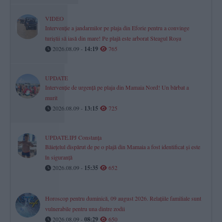
VIDEO
Intervenție a jandarmilor pe plaja din Eforie pentru a convinge
turiștii să iasă din mare! Pe plajă este arborat Steagul Roșu
2026.08.09 -
14:19
765
UPDATE
Intervenție de urgență pe plaja din Mamaia Nord! Un bărbat a
murit
2026.08.09 -
13:15
725
UPDATE.IPJ Constanța
Băiețelul dispărut de pe o plajă din Mamaia a fost identificat și este
în siguranță
2026.08.09 -
15:35
652
Horoscop pentru duminică, 09 august 2026. Relațiile familiale sunt
vulnerabile pentru una dintre zodii
2026.08.09 -
08:29
650