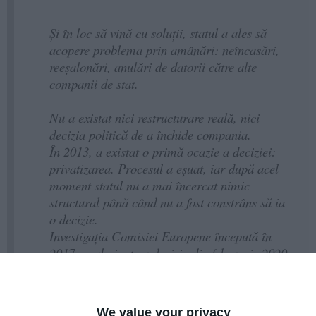
Și în loc să vină cu soluții, statul a ales să
acopere problema prin amânări: neîncasări,
reeșalonări, anulări de datorii către alte
companii de stat.
Nu a existat nici restructurare reală, nici
decizia politică de a închide compania.
În 2013, a existat o primă ocazie a deciziei:
privatizarea. Procesul a eșuat, iar după acel
moment statul nu a mai încercat nimic
structural până când nu a fost constrâns să ia
o decizie.
Investigația Comisiei Europene începută în
2017 a culminat cu decizia din februarie 2020:
aproximativ 570 milioane EUR ajutor de stat
acordate CFR Marfă era incompatibil și
trebuia recuperat. În echivalent lei, cu dobânzi
We value your privacy