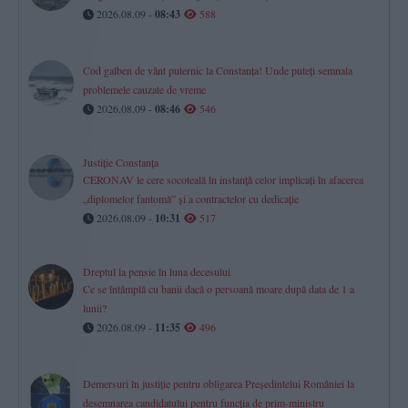
2026.08.09 -
08:43
588
Cod galben de vânt puternic la Constanța! Unde puteți semnala
problemele cauzate de vreme
2026.08.09 -
08:46
546
Justiție Constanța
CERONAV le cere socoteală în instanță celor implicați în afacerea
„diplomelor fantomă” și a contractelor cu dedicație
2026.08.09 -
10:31
517
Dreptul la pensie în luna decesului
Ce se întâmplă cu banii dacă o persoană moare după data de 1 a
lunii?
2026.08.09 -
11:35
496
Demersuri în justiție pentru obligarea Președintelui României la
desemnarea candidatului pentru funcția de prim-ministru