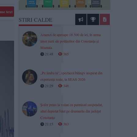
me text
STIRI CALDE
Amenzi de aproape 18.500 de lei, în urma
unor razii ale polițiștilor din Constanța și
Mamaia
21:48
365
„Pe limba ta”, spectacol bilingv inspirat din
experiențe reale, la SEAS 2026
21:29
348
Șofer prins la volan cu permisul suspendat,
altul depistat băut pe drumurile din județul
Constanța
21:15
363