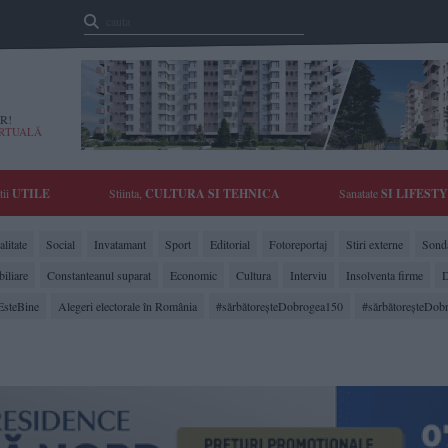
R!
IRTUALĂ
tii
UTILE
Stiinta,
CULTURA SI TEHNICA
Sanatate
SI LIFEST
litate
Social
Invatamant
Sport
Editorial
Fotoreportaj
Stiri externe
Sonda
biliare
Constanteanul suparat
Economic
Cultura
Interviu
Insolventa firme
D
EsteBine
Alegeri electorale în România
#sărbătoreşteDobrogea150
#sărbătoreşteDob