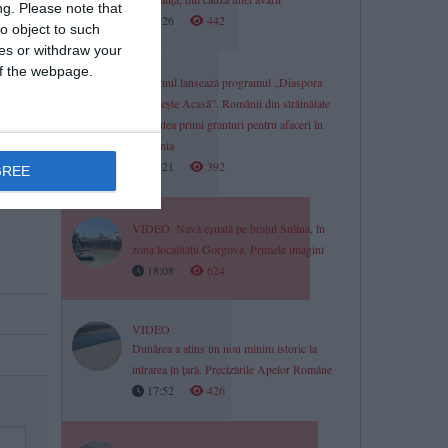
ng.
Please note that
18:26
442
o object to such
ces or withdraw your
 of the webpage.
Guvernul lansează programul „Diaspora
Investește Acasă”. Românii din străinătate
vor putea primi granturi pentru afaceri în
România
18:21
392
GREE
VIDEO. Navă eșuată pe brațul Sulina, în
zona localității Gorgova. Primele imagini
18:08
624
VIDEO
Dunărea a atins un nou minim istoric la
intrarea în țară. Precizările Apelor Române
17:52
426