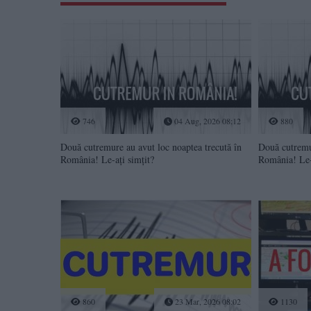
746
04 Aug, 2026 08:12
880
Două cutremure au avut loc noaptea trecută în
Două cutremur
România! Le-ați simțit?
România! Le-
860
23 Mar, 2026 08:02
1130