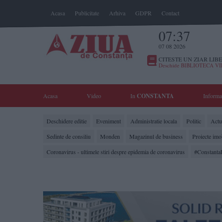
Acasa
Publicitate
Arhiva
GDPR
Contact
07:37
07 08 2026
CITESTE UN ZIAR LIBE
Deschide BIBLIOTECA V
Acasa
Video
In
CONSTANTA
Informa
Deschidere editie
Eveniment
Administratie locala
Politic
Actua
Sedinte de consiliu
Monden
Magazinul de business
Proiecte imo
Coronavirus - ultimele stiri despre epidemia de coronavirus
#Constanta