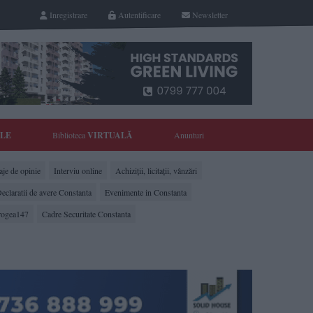
Inregistrare
Autentificare
Newsletter
YLE
Biblioteca
VIRTUALĂ
Anunturi
je de opinie
Interviu online
Achiziții, licitații, vânzări
eclaratii de avere Constanta
Evenimente in Constanta
rogea147
Cadre Securitate Constanta