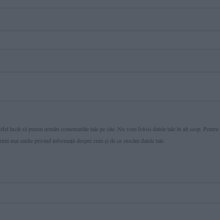
fel încât să putem urmări comentariile tale pe site. Nu vom folosi datele tale în alt scop. Pentru
primi mai multe privind informaţii despre cum și de ce stocăm datele tale.