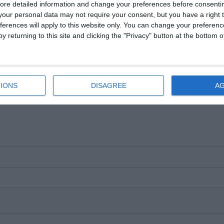
ore detailed information and change your preferences before consenti
our personal data may not require your consent, but you have a right t
ferences will apply to this website only. You can change your preferen
y returning to this site and clicking the "Privacy" button at the bottom
e pe Google News
Urmărește-ne pe Whatsapp
IONS
DISAGREE
A
i-a placut articolul?