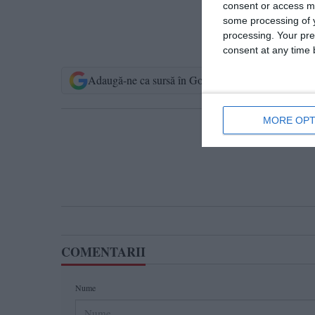
consent or access m
some processing of y
processing. Your pre
consent at any time b
Adaugă-ne ca sursă în Google
Urmărește-n
MORE OPT
T
COMENTARII
Nume