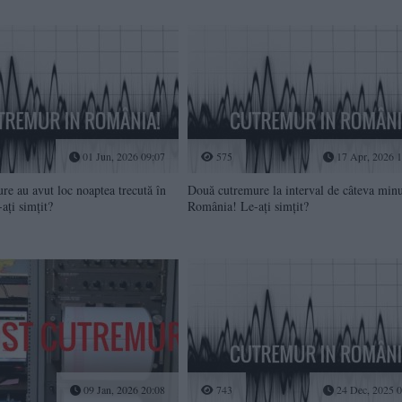
01 Jun, 2026 09:07
575
17 Apr, 2026 1
e au avut loc noaptea trecută în
Două cutremure la interval de câteva minu
ați simțit?
România! Le-ați simțit?
09 Jan, 2026 20:08
743
24 Dec, 2025 0