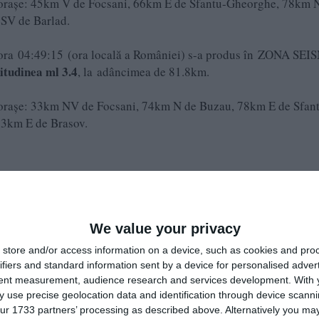
 oraşe: 45km V de Focsani, 66km E de Sfantu-Gheorghe, 78km 
SV de Barlad.
la ora 04:49:15 (ora locală a României) s-a produs în ZONA SE
tudinea ml 3.4
, la adâncimea de 81.8km.
 oraşe: 33km NV de Focsani, 74km N de Buzau, 78km E de Sfan
93km E de Brasov.
We value your privacy
store and/or access information on a device, such as cookies and pro
ifiers and standard information sent by a device for personalised adver
tent measurement, audience research and services development.
With 
 use precise geolocation data and identification through device scanni
 magnitudine a avut și unde a fost localizat epicentrul
ur 1733 partners’ processing as described above. Alternatively you may 