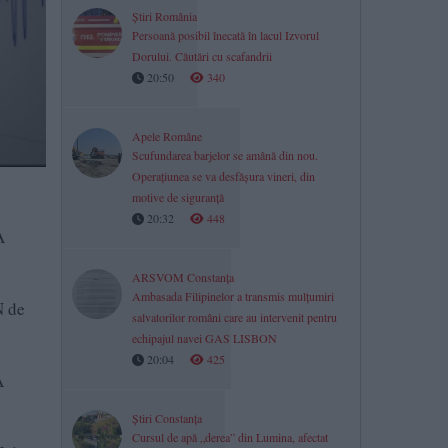
Știri România
Persoană posibil înecată în lacul Izvorul
Dorului. Căutări cu scafandrii
20:50
340
Apele Române
Scufundarea barjelor se amână din nou.
Operațiunea se va desfășura vineri, din
motive de siguranță
20:32
448
A
ARSVOM Constanța
Ambasada Filipinelor a transmis mulțumiri
N de
salvatorilor români care au intervenit pentru
echipajul navei GAS LISBON
20:04
425
A
Știri Constanța
Cursul de apă „derea” din Lumina, afectat