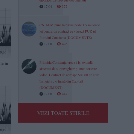
electrice. Ce prevede documentul
17:04
372
CN APM pune la bătaie peste 1,5 milioane
lei pentru un contract ce vizează PUZ-ul
Portului Constanța (DOCUMENTE)
17:00
426
0:36
Primăria Constanța vrea să își extindă
te în
sistemul de supraveghere și monitorizare
video. Contract de aproape 50.000 de euro
încheiat cu o firmă din Capitală
(DOCUMENT)
17:00
447
VEZI TOATE STIRILE
8:19