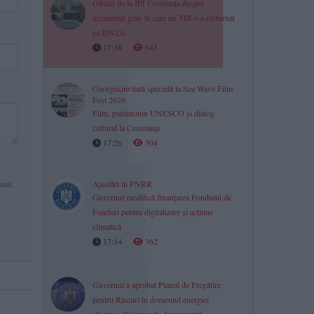
Oficial de la IPJ Constanța despre
accidentul grav în care un TIR s-a răsturnat
pe DN2A
17:38
643
Georgia,invitată specială la Sea Wave Film
Fest 2026
Film, patrimoniu UNESCO și dialog
cultural la Constanța
17:26
304
 mai
Ajustări în PNRR
Guvernul modifică finanțarea Fondului de
Fonduri pentru digitalizare și acțiune
climatică
17:14
362
Guvernul a aprobat Planul de Pregătire
pentru Riscuri în domeniul energiei