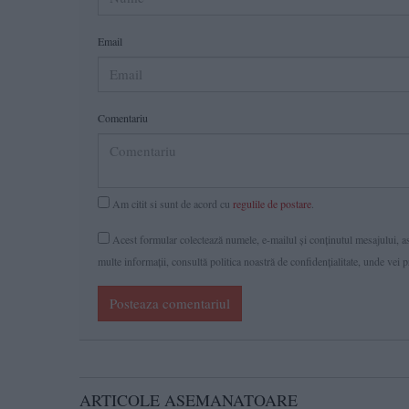
Email
Comentariu
Am citit si sunt de acord cu
regulile de postare
.
Acest formular colectează numele, e-mailul şi conținutul mesajului, ast
multe informaţii, consultă politica noastră de confidenţialitate, unde vei 
Posteaza comentariul
ARTICOLE ASEMANATOARE