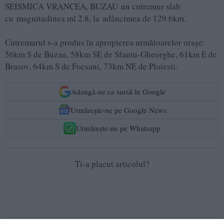
SEISMICA VRANCEA, BUZAU un cutremur slab
cu magnitudinea ml 2.8, la adâncimea de 129.6km.
Cutremurul s-a produs în apropierea următoarelor oraşe:
56km S de Buzau, 58km SE de Sfantu-Gheorghe, 61km E de
Brasov, 64km S de Focsani, 73km NE de Ploiesti.
Adaugă-ne ca sursă în Google
Urmărește-ne pe Google News
Urmărește-ne pe Whatsapp
Ti-a placut articolul?