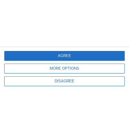
880
01 Jun, 2026 09:07
Două cutremure au avut loc noaptea trecută în România! Le-ați simțit?
AGREE
MORE OPTIONS
823
24 May, 2026 08:59
DISAGREE
Cutremur în România azi, 24 mai! Ce magnitudine au înregistrat
seismografele