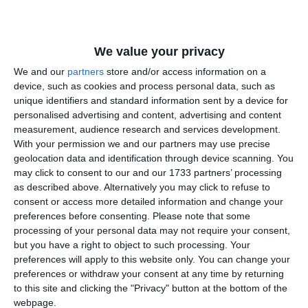
COMENTARII
We value your privacy
We and our
partners
store and/or access information on a
Nume
device, such as cookies and process personal data, such as
unique identifiers and standard information sent by a device for
personalised advertising and content, advertising and content
measurement, audience research and services development.
Email
With your permission we and our partners may use precise
geolocation data and identification through device scanning. You
may click to consent to our and our 1733 partners’ processing
as described above. Alternatively you may click to refuse to
Comentariu
consent or access more detailed information and change your
preferences before consenting.
Please note that some
processing of your personal data may not require your consent,
but you have a right to object to such processing. Your
preferences will apply to this website only. You can change your
Am citit si sunt de acord cu
regulile de postare
.
preferences or withdraw your consent at any time by returning
to this site and clicking the "Privacy" button at the bottom of the
Acest formular colectează numele, e-mailul şi conținutul mesajului, astfel încât
webpage.
să putem urmări comentariile tale pe site. Nu vom folosi datele tale în alt scop.