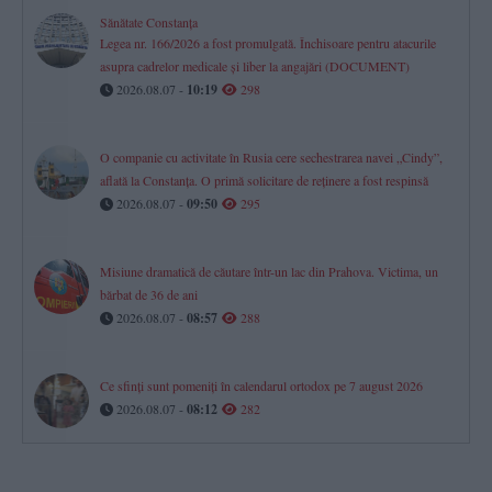
Sănătate Constanța
Legea nr. 166/2026 a fost promulgată. Închisoare pentru atacurile
asupra cadrelor medicale și liber la angajări (DOCUMENT)
2026.08.07 -
10:19
298
O companie cu activitate în Rusia cere sechestrarea navei „Cindy”,
aflată la Constanța. O primă solicitare de reținere a fost respinsă
2026.08.07 -
09:50
295
Misiune dramatică de căutare într-un lac din Prahova. Victima, un
bărbat de 36 de ani
2026.08.07 -
08:57
288
Ce sfinți sunt pomeniți în calendarul ortodox pe 7 august 2026
2026.08.07 -
08:12
282