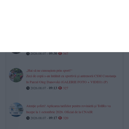
Știri Constanța azi
FOTO-VIDEO. UPDATE. Persoană dispărută în mare între Tuzla
și Costinești!
2026.08.07 -
10:21
393
Fără apă caldă în Constanța
Cinci puncte termice, afectate vineri de lucrările RAJA. Iată zonele!
2026.08.07 -
09:30
347
„Hai să ne cunoaștem prin sport!“
Zeci de copii s-au întâlnit cu sportivii și antrenorii CSM Constanța
în Parcul Oleg Danovski (GALERIE FOTO + VIDEO) (P)
2026.08.07 -
09:13
327
Atenție șoferi! Aplicarea tarifelor pentru rovinietă și TollRo va
începe la 1 octombrie 2026. Oficial de la CNAIR
2026.08.07 -
09:17
320