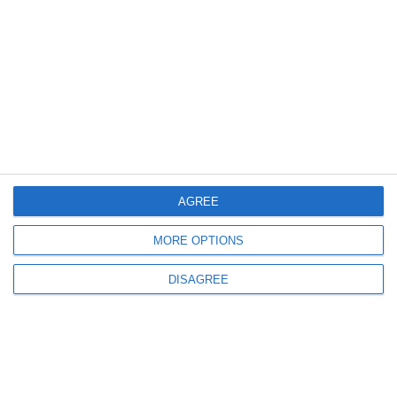
831
08 Oct, 2025 09:43
​Cod roșu la Constanța
Drumuri Județene Constanța SA acționează pe mai multe tronsoane pentru
îndepărtarea potmolului
AGREE
MORE OPTIONS
DISAGREE
733
07 Oct, 2025 09:55
Cod roșu de vreme severă în județul Constanța – Drumuri Județene
Constanța SA, în alertă maximă