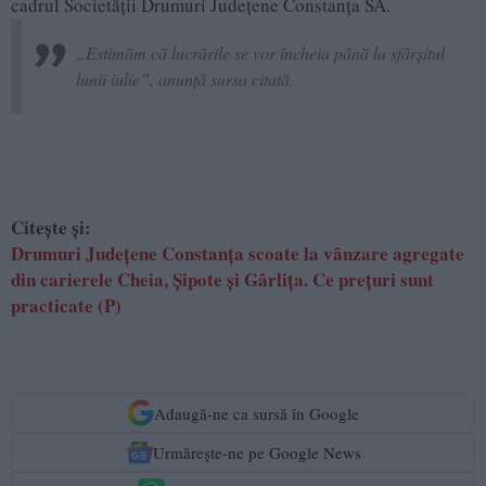
cadrul Societății Drumuri Județene Constanța SA.
„Estimăm că lucrările se vor încheia până la sfârșitul
lunii iulie”, anunță sursa citată.
Citește și:
Drumuri Județene Constanța scoate la vânzare agregate
din carierele Cheia, Șipote și Gârlița. Ce prețuri sunt
practicate (P)
Adaugă-ne ca sursă în Google
Urmărește-ne pe Google News