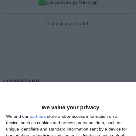
Urmărește-ne pe Whatsapp
Ti-a placut articolul?
COMENTARII
Nume
We value your privacy
We and our
partners
store and/or access information on a
Email
device, such as cookies and process personal data, such as
unique identifiers and standard information sent by a device for
personalised advertising and content, advertising and content