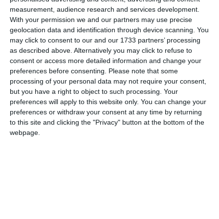
measurement, audience research and services development.
Comentariu
With your permission we and our partners may use precise
geolocation data and identification through device scanning. You
may click to consent to our and our 1733 partners’ processing
as described above. Alternatively you may click to refuse to
consent or access more detailed information and change your
Am citit si sunt de acord cu
regulile de postare
.
preferences before consenting.
Please note that some
processing of your personal data may not require your consent,
Acest formular colectează numele, e-mailul şi conținutul mesajului, astfel încât
but you have a right to object to such processing. Your
să putem urmări comentariile tale pe site. Nu vom folosi datele tale în alt scop.
preferences will apply to this website only. You can change your
Pentru mai multe informaţii, consultă politica noastră de confidenţialitate, unde vei
preferences or withdraw your consent at any time by returning
primi mai multe privind informaţii despre cum și de ce stocăm datele tale.
to this site and clicking the "Privacy" button at the bottom of the
webpage.
Posteaza comentariul
ARTICOLE ASEMANATOARE