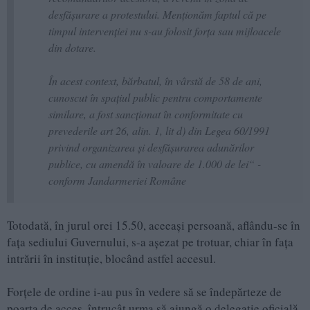
desfășurare a protestului. Menționăm faptul că pe
timpul intervenției nu s-au folosit forța sau mijloacele
din dotare.
În acest context, bărbatul, în vârstă de 58 de ani,
cunoscut în spațiul public pentru comportamente
similare, a fost sancționat în conformitate cu
prevederile art 26, alin. 1, lit d) din Legea 60/1991
privind organizarea și desfășurarea adunărilor
publice, cu amendă în valoare de 1.000 de lei“ -
conform Jandarmeriei Române
Totodată, în jurul orei 15.50, aceeași persoană, aflându-se în
fața sediului Guvernului, s-a așezat pe trotuar, chiar în fața
intrării în instituție, blocând astfel accesul.
Forțele de ordine i-au pus în vedere să se îndepărteze de
poarta de acces, întrucât urma să ajungă o delegație oficială.