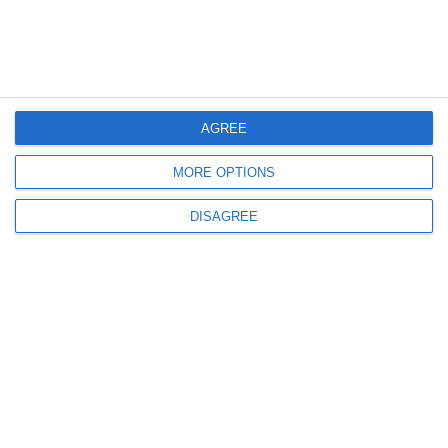
putere de decizie nu vor să renunțe la beneficii”
AGREE
MORE OPTIONS
179
08 Aug, 2026 18:35
DISAGREE
Razii în Vama Veche și Constanța! Amenzi de peste 19.000 de lei și două
certificate de înmatriculare retrase
236
08 Aug, 2026 18:07