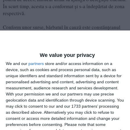
În scurt timp, acesta s-a conformat și s-a îndepărtat de zona
respectivă.
Conform unor surse, bărbatul în cauză este constănțeanul
Cezar Avrămuță, cunoscut ca Stegarul Dac.
Citește și.
We value your privacy
Stegarul Dac, constănțeanul Cezar Avrămuță, internat la
We and our
partners
store and/or access information on a
Spitalul de Psihiatrie Obregia din București
device, such as cookies and process personal data, such as
unique identifiers and standard information sent by a device for
personalised advertising and content, advertising and content
Adaugă-ne ca sursă în Google
measurement, audience research and services development.
Urmărește-ne pe Google News
With your permission we and our partners may use precise
geolocation data and identification through device scanning. You
Urmărește-ne pe Whatsapp
may click to consent to our and our 1733 partners’ processing
as described above. Alternatively you may click to refuse to
consent or access more detailed information and change your
preferences before consenting.
Please note that some
Ti-a placut articolul?