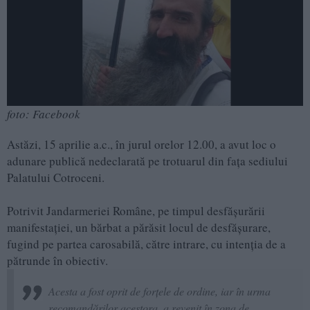
foto: Facebook
Astăzi, 15 aprilie a.c., în jurul orelor 12.00, a avut loc o
adunare publică nedeclarată pe trotuarul din fața sediului
Palatului Cotroceni.
Potrivit Jandarmeriei Române, pe timpul desfășurării
manifestației, un bărbat a părăsit locul de desfășurare,
fugind pe partea carosabilă, către intrare, cu intenția de a
pătrunde în obiectiv.
Acesta a fost oprit de forțele de ordine, iar în urma
recomandărilor acestora, a revenit în zona de