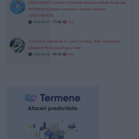
Clubul Sportiv Axiopolis Cernavodă lansează o licitație de aproape
800.000 de lei pentru a contracta o firmă de curățenie
(DOCUMENTE)
2026.08.07 -
17:00
531
Accident pe Autostrada A2, spre Constanța. Trafic îngreunat la
kilometrul 99, în zona Dragoș-Vodă
2026.08.08 -
09:50
530