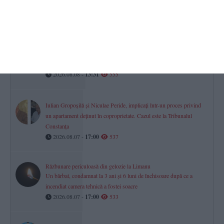
Două legende ale Farul Constanța, implicate la CS Constructorul
Constanța. Un nou amical câștigat (GALERIE FOTO)
2026.08.08 -
14:33
614
O dronă a intrat din România în Bulgaria și a explodat la 100 de
metri de graniță
2026.08.08 -
13:31
555
Iulian Gropoșilă și Niculae Peride, implicați într-un proces privind
un apartament deținut în coproprietate. Cazul este la Tribunalul
Constanța
2026.08.07 -
17:00
537
Răzbunare periculoasă din gelozie la Limanu
Un bărbat, condamnat la 3 ani și 6 luni de închisoare după ce a
incendiat camera tehnică a fostei soacre
2026.08.07 -
17:00
533