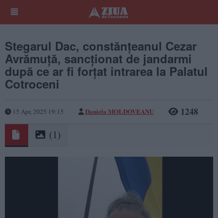
Stegarul Dac, constănțeanul Cezar
Avrămuță, sancționat de jandarmi
după ce ar fi forțat intrarea la Palatul
Cotroceni
1248
Daniela MOLDOVEANU
15 Apr, 2025 19:15
(1)