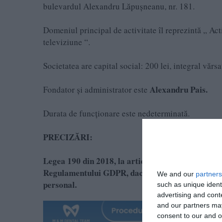
bulevardul Alexandru Lăpuşneanu, nr. 181.
Domeniul principal de activitate îl reprezintă „ Ac
televiziune “.
Societatea are capital social: 200 lei, integral vărsat
Alexandru Pais.
Fondator și administrator este
Durata de funcţionare este nedeterminată.
PRECIZĂRI:
Legea 190 din 2018, la articolul 7, menţionează că
Regulamentului GDPR, dacă se păstrează un echili
We and our
partners
personal.
such as unique ident
advertising and con
and our partners may
consent to our and o