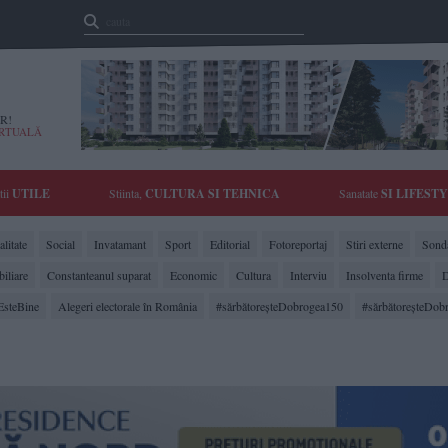
R!
IRTUALĂ
tii
UTILE
Stiinta,
CULTURA SI TEHNICA
Sanatate
SI LIFEST
litate
Social
Invatamant
Sport
Editorial
Fotoreportaj
Stiri externe
Sonda
biliare
Constanteanul suparat
Economic
Cultura
Interviu
Insolventa firme
D
EsteBine
Alegeri electorale în România
#sărbătoreşteDobrogea150
#sărbătoreşteDob