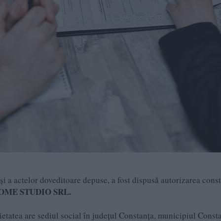
i a actelor doveditoare depuse, a fost dispusă autorizarea consti
OME STUDIO SRL.
ietatea are sediul social în județul Constanţa, municipiul Const