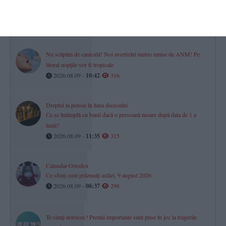
România a promovat în Divizia A a Campionatului European de
baschet feminin U18
2026.08.09 -
08:24
318
Nu scăpăm de caniculă! Noi avertizări meteo emise de ANM! Pe
litoral nopțile vor fi tropicale
2026.08.09 -
10:42
316
Dreptul la pensie în luna decesului
Ce se întâmplă cu banii dacă o persoană moare după data de 1 a
lunii?
2026.08.09 -
11:35
315
Calendar-Ortodox
Ce sfinți sunt prăznuiți astăzi, 9 august 2026
2026.08.09 -
08:37
298
Te simți norocos? Premii importante sunt puse în joc la tragerile