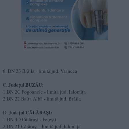
6. DN 23 Brăila - limită jud. Vrancea
Județul BUZĂU:
C.
1.DN 2C Pogoanele - limita jud. Ialomița
2.DN 22 Balta Albă - limită jud. Brăila
Județul CĂLĂRAȘI:
D.
1.DN 3D Călărași - Fetești
2.DN 21 Călărași - limită jud. Ialomița