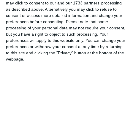
may click to consent to our and our 1733 partners’ processing
6.DN 26 Galați - Cavadinești
as described above. Alternatively you may click to refuse to
consent or access more detailed information and change your
G. Județul IALOMIȚA
preferences before consenting.
Please note that some
1.DN 3B Fetești - limită jud. Călărași
processing of your personal data may not require your consent,
2.DN 21 Slobozia - limită jud. Brăila
but you have a right to object to such processing. Your
3.DN 21A Țăndărei - limită jud. Brăila
preferences will apply to this website only. You can change your
preferences or withdraw your consent at any time by returning
to this site and clicking the "Privacy" button at the bottom of the
H. Județul TULCEA
webpage.
1.DN 2J Brăila - Măcin
2.DN 22 Tulcea - Măcin
3.DN 22 Tulcea - Constanța
4.DN 22A Tulcea - Hârșova
5.DN 22D Mircea Vodă - Atmagea
6. DN 22E Garvăn - I.C. Brătianu
7. DN 22F Nalbant - Horia
8. DN 22S Smârdan - Măcin
I. Județul VASLUI
1. DN 11A Bârlad - Ivești