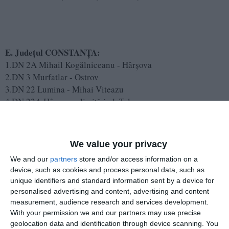
E. Județul CONSTANȚA:
1.DN 2A Mihail Kogălniceanu - Hârșova
2.DN 3 Murfatlar - Ostrov
3.DN 22 Lumina - Mihai Viteazu
4.DN 22A Hârșova - limită jud. Tulcea
5.DN 22C Murfatlar - intersecție A2
6.DN 38 Topraisar - Vama Veche
7.DN 39E Constanța - Cumpăna
We value your privacy
We and our
partners
store and/or access information on a
F. Județul GALAȚI
device, such as cookies and process personal data, such as
1.DN 2B Galați - Șendreni
unique identifiers and standard information sent by a device for
2.DN 24 Cosmești - Ghidigeni
personalised advertising and content, advertising and content
3.DN 24D Bălăbănești - Tulucești
measurement, audience research and services development.
4.DN 25 Șendreni - Tecuci
With your permission we and our partners may use precise
5.DN 25A Fundeni - Lungoci
geolocation data and identification through device scanning. You