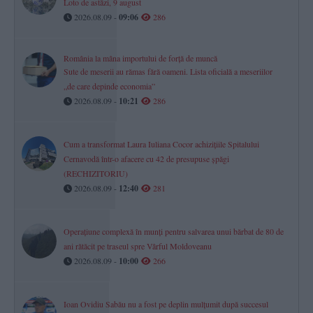
Loto de astăzi, 9 august
2026.08.09 -
09:06
286
România la mâna importului de forță de muncă
Sute de meserii au rămas fără oameni. Lista oficială a meseriilor
„de care depinde economia”
2026.08.09 -
10:21
286
Cum a transformat Laura Iuliana Cocor achizițiile Spitalului
Cernavodă într-o afacere cu 42 de presupuse șpăgi
(RECHIZITORIU)
2026.08.09 -
12:40
281
Operațiune complexă în munți pentru salvarea unui bărbat de 80 de
ani rătăcit pe traseul spre Vârful Moldoveanu
2026.08.09 -
10:00
266
Ioan Ovidiu Sabău nu a fost pe deplin mulțumit după succesul