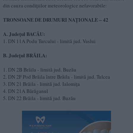
din cauza condițiilor meteorologice nefavorabile:
TRONSOANE DE DRUMURI NAȚIONALE – 42
A. Județul BACĂU:
1. DN 11A Podu Turcului - limită jud. Vaslui
B. Județul BRĂILA:
1. DN 2B Brăila - limită jud. Buzău
2. DN 2F Pod Brăila între Brăila - limită jud. Tulcea
3. DN 21 Brăila - limită jud. Ialomița
4. DN 21A Bărăganul
5. DN 22 Brăila - limită jud. Buzău