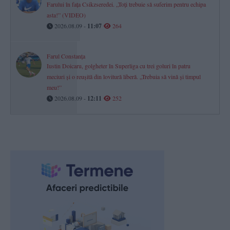
Farului în fața Csikzseredei. „Toți trebuie să suferim pentru echipa
asta!” (VIDEO)
2026.08.09 -
11:07
264
Farul Constanța
Iustin Doicaru, golgheter în Superliga cu trei goluri în patru
meciuri și o reușită din lovitură liberă. „Trebuia să vină și timpul
meu!”
2026.08.09 -
12:11
252