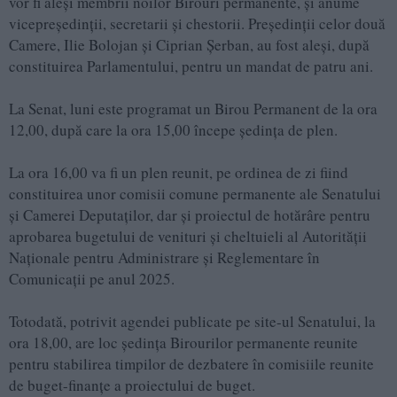
vor fi aleși membrii noilor Birouri permanente, și anume
vicepreședinții, secretarii și chestorii. Președinții celor două
Camere, Ilie Bolojan și Ciprian Șerban, au fost aleși, după
constituirea Parlamentului, pentru un mandat de patru ani.
La Senat, luni este programat un Birou Permanent de la ora
12,00, după care la ora 15,00 începe ședința de plen.
La ora 16,00 va fi un plen reunit, pe ordinea de zi fiind
constituirea unor comisii comune permanente ale Senatului
și Camerei Deputaților, dar și proiectul de hotărâre pentru
aprobarea bugetului de venituri și cheltuieli al Autorității
Naționale pentru Administrare și Reglementare în
Comunicații pe anul 2025.
Totodată, potrivit agendei publicate pe site-ul Senatului, la
ora 18,00, are loc ședința Birourilor permanente reunite
pentru stabilirea timpilor de dezbatere în comisiile reunite
de buget-finanțe a proiectului de buget.