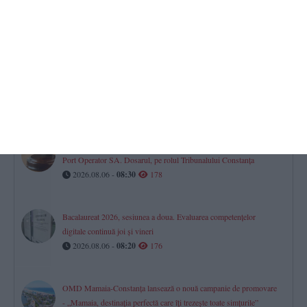
Legea biodiversității revine astăzi în plenul Senatului, după noi
modificări adoptate de deputați
2026.08.06 -
08:10
207
Horoscop pentru joi, 6 august 2026. Oportunități financiare și
schimbări importante pentru mai multe zodii​
2026.08.06 -
08:40
186
Termen nou în dosarul privind anularea Hotărârii AGA la Romned
Port Operator SA. Dosarul, pe rolul Tribunalului Constanța
2026.08.06 -
08:30
178
Bacalaureat 2026, sesiunea a doua. Evaluarea competențelor
digitale continuă joi și vineri
2026.08.06 -
08:20
176
OMD Mamaia-Constanța lansează o nouă campanie de promovare
- „Mamaia, destinația perfectă care îți trezește toate simțurile”