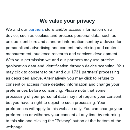
We value your privacy
We and our
partners
store and/or access information on a
Potrivit calendarului aprobat de Birourile permanente ale
device, such as cookies and process personal data, such as
Camerei Deputaților și Senatului pentru dezbaterea legii
unique identifiers and standard information sent by a device for
bugetului de stat și a legii bugetului asigurărilor sociale,
personalised advertising and content, advertising and content
measurement, audience research and services development.
termenul de depunere a amendamentelor este luni, ora
With your permission we and our partners may use precise
16,00. Ședințele comisiilor avizatoare vor avea loc marți,
geolocation data and identification through device scanning. You
între orele 8,00 și 10,00, iar ședința comisiilor reunite de
may click to consent to our and our 1731 partners’ processing
buget, marți de la ora 10,30 și miercuri de la ora 10,00.
as described above. Alternatively you may click to refuse to
consent or access more detailed information and change your
Comisiile de buget au termen pentru depunerea rapoartelor
preferences before consenting.
Please note that some
comune până miercuri, la ora 13,00.
processing of your personal data may not require your consent,
but you have a right to object to such processing. Your
preferences will apply to this website only. You can change your
Agerpres.ro
preferences or withdraw your consent at any time by returning
to this site and clicking the "Privacy" button at the bottom of the
Citește și,
webpage.