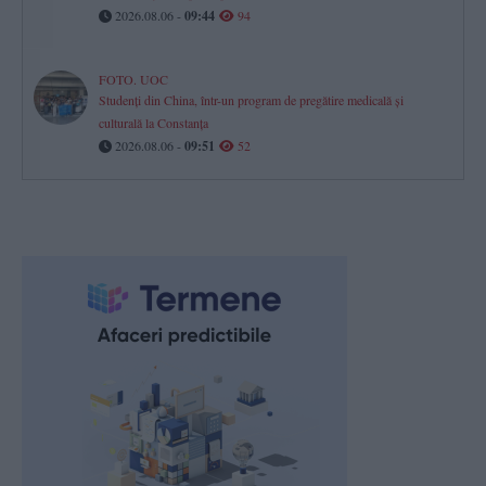
2026.08.06 -
09:44
94
FOTO. UOC
Studenți din China, într-un program de pregătire medicală și
culturală la Constanța
2026.08.06 -
09:51
52