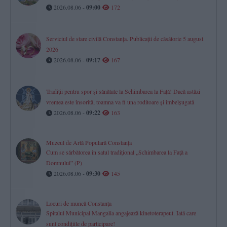
2026.08.06 -
09:00
172
Serviciul de stare civilă Constanţa. Publicaţii de căsătorie 5 august
2026
2026.08.06 -
09:17
167
Tradiții pentru spor și sănătate la Schimbarea la Față! Dacă astăzi
vremea este însorită, toamna va fi una roditoare și îmbelșugată
2026.08.06 -
09:22
163
Muzeul de Artă Populară Constanța
Cum se sărbătorea în satul tradițional „Schimbarea la Față a
Domnului” (P)
2026.08.06 -
09:30
145
Locuri de muncă Constanța
Spitalul Municipal Mangalia angajează kinetoterapeut. Iată care
sunt condițiile de participare!