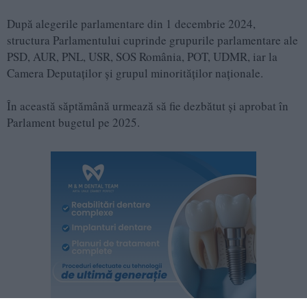
După alegerile parlamentare din 1 decembrie 2024,
structura Parlamentului cuprinde grupurile parlamentare ale
PSD, AUR, PNL, USR, SOS România, POT, UDMR, iar la
Camera Deputaților și grupul minorităților naționale.
În această săptămână urmează să fie dezbătut și aprobat în
Parlament bugetul pe 2025.