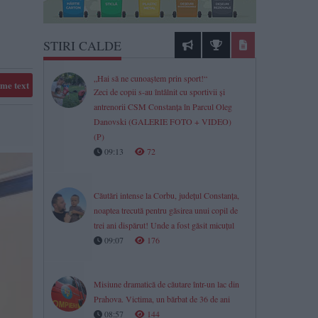
STIRI CALDE
„Hai să ne cunoaștem prin sport!“
me text
Zeci de copii s-au întâlnit cu sportivii și
antrenorii CSM Constanța în Parcul Oleg
Danovski (GALERIE FOTO + VIDEO)
(P)
09:13
72
Căutări intense la Corbu, județul Constanța,
noaptea trecută pentru găsirea unui copil de
trei ani dispărut! Unde a fost găsit micuțul
09:07
176
Misiune dramatică de căutare într-un lac din
Prahova. Victima, un bărbat de 36 de ani
08:57
144