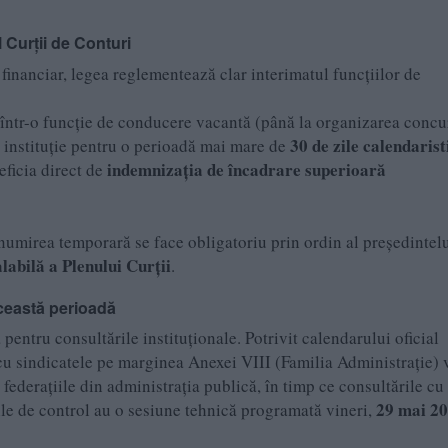
l Curții de Conturi
 financiar, legea reglementează clar interimatul funcțiilor de
 într-o funcție de conducere vacantă (până la organizarea concu
30 de zile calendarist
in instituție pentru o perioadă mai mare de
indemnizația de încadrare superioară
eficia direct de
numirea temporară se face obligatoriu prin ordin al președintel
abilă a Plenului Curții
.
această perioadă
pentru consultările instituționale. Potrivit calendarului oficial
cu sindicatele pe marginea Anexei VIII (Familia Administrație) 
federațiile din administrația publică, în timp ce consultările cu
29 mai 20
uțiile de control au o sesiune tehnică programată vineri,