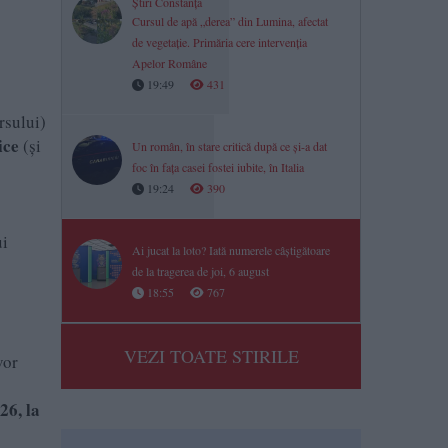
Știri Constanța
Cursul de apă „derea” din Lumina, afectat
de vegetație. Primăria cere intervenția
Apelor Române
19:49
431
rsului)
ice
(și
Un român, în stare critică după ce și-a dat
foc în fața casei fostei iubite, în Italia
19:24
390
ui
Ai jucat la loto? Iată numerele câștigătoare
de la tragerea de joi, 6 august
18:55
767
VEZI TOATE STIRILE
vor
26, la