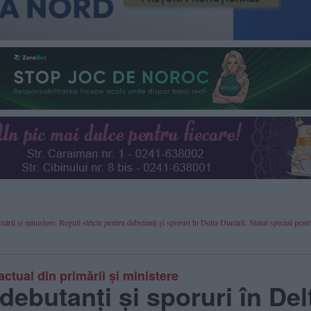
rii și ministere: Reguli stricte pentru debutanți și sporuri în Delta Dunării. Statut special pent
tual din primării și ministere
debutanți și sporuri în Del