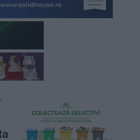
ru
ta