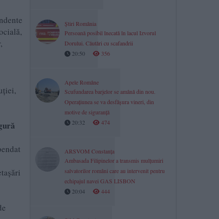
endente
Știri România
ocială,
Persoană posibil înecată în lacul Izvorul
,
Dorului. Căutări cu scafandrii
20:50
356
Apele Române
uției,
Scufundarea barjelor se amână din nou.
Operațiunea se va desfășura vineri, din
motive de siguranță
20:32
474
ngură
pendat
ARSVOM Constanța
Ambasada Filipinelor a transmis mulțumiri
salvatorilor români care au intervenit pentru
etașări
echipajul navei GAS LISBON
20:04
444
de