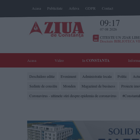
Acasa
Publicitate
Arhiva
GDPR
Contact
09:17
07 08 2026
CITESTE UN ZIAR LIBE
Deschide BIBLIOTECA V
Acasa
Video
In
CONSTANTA
Informa
Deschidere editie
Eveniment
Administratie locala
Politic
Actua
Sedinte de consiliu
Monden
Magazinul de business
Proiecte imo
Coronavirus - ultimele stiri despre epidemia de coronavirus
#Constanta