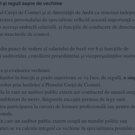
i și reguli aspre de vechime
l Curții de Conturi și al Autorității de Audit ca structuri indep
rizarea personalului de specialitate reflectă această importanță s
 aceeași umbrelă salarială, și funcțiile de conducere de director
n structurile de control.
din punct de vedere al salariului de bază vor fi și funcțiile de:
t auditorului, consilierii președintelui și vicepreședinților instit
ra și evaluarea vechimii:
o si
știlor în funcții și grade superioare se va face, de regulă,
robat prin hotărâre a Plenului Curții de Conturi.
a în care un auditor public extern are contractul de muncă sus
 indiferent de motiv. Singurele excepții permise de lege sunt
tru participarea la cursuri de formare profesională sau pentru d
ionale.
n care un auditor public extern ocupă un mandat politic sau
uri se va calcula integral ca vechime în specialitatea postului 