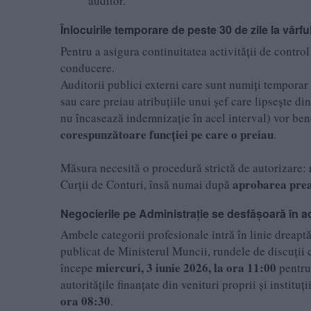
auditor.
Înlocuirile temporare de peste 30 de zile la vârfu
Pentru a asigura continuitatea activității de control
conducere.
Auditorii publici externi care sunt numiți temporar
sau care preiau atribuțiile unui șef care lipsește d
nu încasează indemnizație în acel interval) vor ben
corespunzătoare funcției pe care o preiau
.
Măsura necesită o procedură strictă de autorizare: 
aprobarea preal
Curții de Conturi, însă numai după
Negocierile pe Administrație se desfășoară în 
Ambele categorii profesionale intră în linie dreaptă 
publicat de Ministerul Muncii, rundele de discuții 
miercuri, 3 iunie 2026, la ora 11:00
începe
pentru 
autoritățile finanțate din venituri proprii și instit
ora 08:30
.