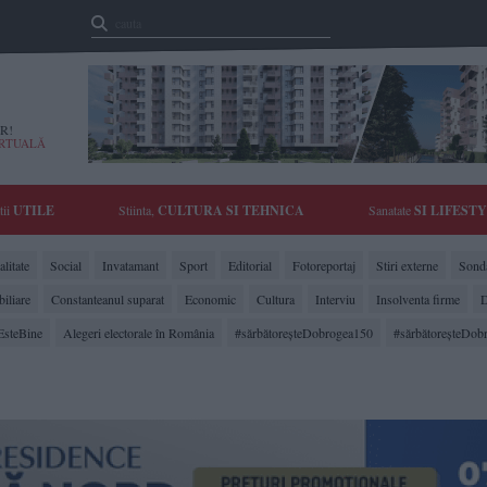
R!
IRTUALĂ
tii
UTILE
Stiinta,
CULTURA SI TEHNICA
Sanatate
SI LIFEST
litate
Social
Invatamant
Sport
Editorial
Fotoreportaj
Stiri externe
Sonda
biliare
Constanteanul suparat
Economic
Cultura
Interviu
Insolventa firme
D
EsteBine
Alegeri electorale în România
#sărbătoreşteDobrogea150
#sărbătoreşteDob