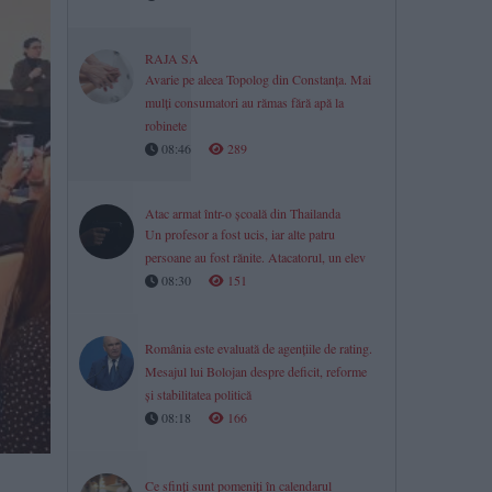
RAJA SA
Avarie pe aleea Topolog din Constanța. Mai
mulți consumatori au rămas fără apă la
robinete
08:46
289
Atac armat într-o școală din Thailanda
Un profesor a fost ucis, iar alte patru
persoane au fost rănite. Atacatorul, un elev
08:30
151
România este evaluată de agențiile de rating.
Mesajul lui Bolojan despre deficit, reforme
și stabilitatea politică
08:18
166
Ce sfinți sunt pomeniți în calendarul