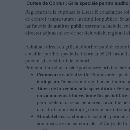
Curtea de Conturi: Grile speciale pentru auditor
Reglementările cuprinse la Litera K consfințesc rolu
de control asupra tuturor instituțiilor publice. Sala
auditor public extern
iar funcția de
va include, sub
director adjunct și șef de serviciu/oficiu regional di
Asimilate direct cu grila auditorilor publici externi 
consilier juridic, specialist informatică (IT) asimila
precum și consilierii de conturi.
Proiectul introduce însă rigori severe privind carie
Promovare centralizată:
Promovarea speciali
dată pe an
, în baza unui regulament intern ap
Tăieri de la vechimea în specialitate:
Perioad
nu va mai constitui vechime în specialitate
,
perioadele în care suspendarea a avut loc pen
în cadrul unor instituții și organisme internaț
Mandatele ca vechime:
În schimb, perioada î
administrativ de membru ales al Curții de Cont