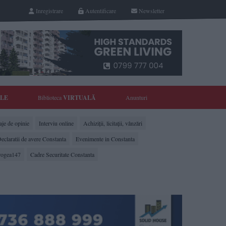
Inregistrare
Autentificare
Newsletter
YLE
Biblioteca
VIRTUALĂ
Anunturi
je de opinie
Interviu online
Achiziții, licitații, vânzări
eclaratii de avere Constanta
Evenimente in Constanta
rogea147
Cadre Securitate Constanta