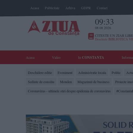
Acasa
Publicitate
Arhiva
GDPR
Contact
09:33
08 08 2026
CITESTE UN ZIAR LIBE
Deschide BIBLIOTECA V
Acasa
Video
In
CONSTANTA
Informa
Deschidere editie
Eveniment
Administratie locala
Politic
Actua
Sedinte de consiliu
Monden
Magazinul de business
Proiecte imo
Coronavirus - ultimele stiri despre epidemia de coronavirus
#Constanta