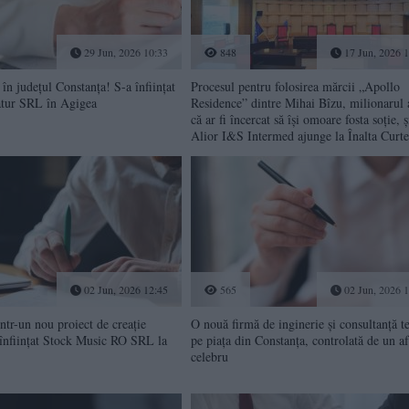
29 Jun, 2026 10:33
848
17 Jun, 2026 1
în județul Constanța! S-a înființat
Procesul pentru folosirea mărcii „Apollo
tur SRL în Agigea
Residence” dintre Mihai Bîzu, milionarul 
că ar fi încercat să își omoare fosta soție, ș
Alior I&S Intermed ajunge la Înalta Curte
02 Jun, 2026 12:45
565
02 Jun, 2026 1
ntr-un nou proiect de creație
O nouă firmă de inginerie și consultanță t
a înființat Stock Music RO SRL la
pe piața din Constanța, controlată de un af
celebru