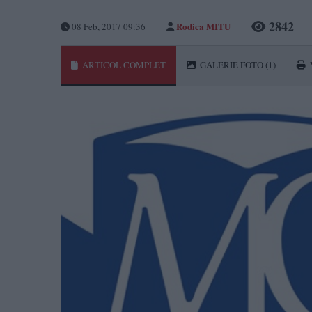
2842
Rodica MITU
08 Feb, 2017 09:36
ARTICOL COMPLET
GALERIE FOTO
(1)