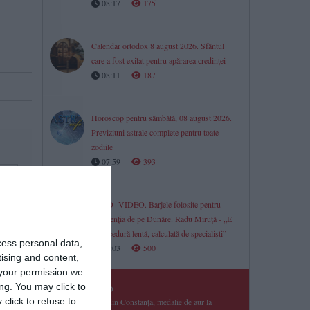
08:17
175
Calendar ortodox 8 august 2026. Sfântul
care a fost exilat pentru apărarea credinței
08:11
187
Horoscop pentru sâmbătă, 08 august 2026.
Previziuni astrale complete pentru toate
zodiile
07:59
393
FOTO+VIDEO. Barjele folosite pentru
intervenția de pe Dunăre. Radu Miruță - „E
o procedură lentă, calculată de specialiști”
cess personal data,
23:03
500
tising and content,
your permission we
ng. You may click to
FOTO
click to refuse to
Elev din Constanța, medalie de aur la