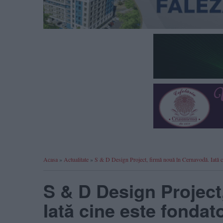
Acasa
»
Actualitate
»
S & D Design Project, firmă nouă în Cernavodă. Iată ci
S & D Design Project
Iată cine este fondat