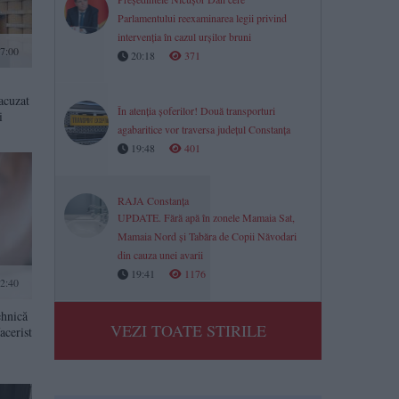
Parlamentului reexaminarea legii privind
intervenția în cazul urșilor bruni
7:00
20:18
371
acuzat
În atenția șoferilor! Două transporturi
i
agabaritice vor traversa județul Constanța
19:48
401
RAJA Constanța
UPDATE. Fără apă în zonele Mamaia Sat,
Mamaia Nord și Tabăra de Copii Năvodari
din cauza unei avarii
19:41
1176
2:40
ehnică
VEZI TOATE STIRILE
acerist