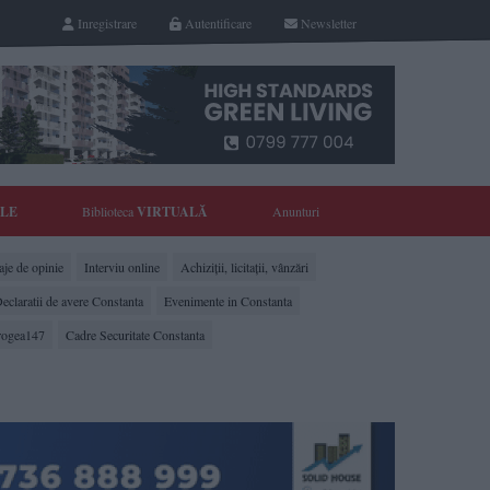
Inregistrare
Autentificare
Newsletter
YLE
Biblioteca
VIRTUALĂ
Anunturi
je de opinie
Interviu online
Achiziții, licitații, vânzări
eclaratii de avere Constanta
Evenimente in Constanta
rogea147
Cadre Securitate Constanta