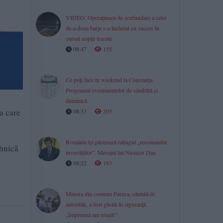
VIDEO. Operațiunea de scufundare a celei
de-a doua barje s-a încheiat cu succes în
cursul nopții trecute
08:47
155
Ce poți face în weekend la Constanța.
Programul evenimentelor de sâmbătă și
duminică
a care
08:33
203
România își păstrează ratingul „recomandat
ehnică
investițiilor”. Mesajul lui Nicușor Dan
08:22
183
Minora din comuna Parava, căutată de
autorități, a fost găsită în siguranță.
„Împreună am reușit!”