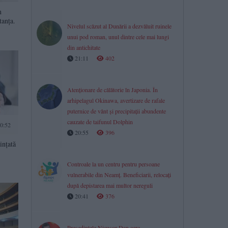
n
tanța.
Nivelul scăzut al Dunării a dezvăluit ruinele
unui pod roman, unul dintre cele mai lungi
din antichitate
21:11
402
Atenționare de călătorie în Japonia. În
arhipelagul Okinawa, avertizare de rafale
puternice de vânt și precipitații abundente
cauzate de taifunul Dolphin
0:52
20:55
396
ințată
Controale la un centru pentru persoane
vulnerabile din Neamț. Beneficiarii, relocați
după depistarea mai multor nereguli
20:41
376
Președintele Nicușor Dan cere