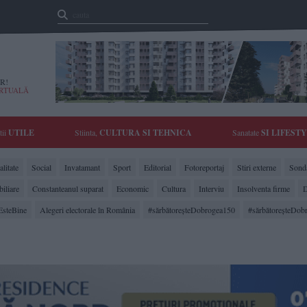
R!
IRTUALĂ
tii
UTILE
Stiinta,
CULTURA SI TEHNICA
Sanatate
SI LIFEST
litate
Social
Invatamant
Sport
Editorial
Fotoreportaj
Stiri externe
Sonda
biliare
Constanteanul suparat
Economic
Cultura
Interviu
Insolventa firme
D
EsteBine
Alegeri electorale în România
#sărbătoreşteDobrogea150
#sărbătoreşteDob