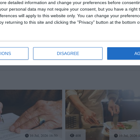
ore detailed information and change your preferences before consenti
our personal data may not require your consent, but you have a right t
ferences will apply to this website only. You can change your preferen
y returning to this site and clicking the "Privacy" button at the bottom
fel încât să putem urmări comentariile tale pe site. Nu vom folosi datele tale în alt scop. Pentru
primi mai multe privind informaţii despre cum și de ce stocăm datele tale.
IONS
DISAGREE
A
16 Jul, 2026 16:50
408
16 Jul, 2026 