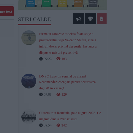
me text
STIRI CALDE
Firma în care este asociată fosta soție a
procurorului Gigi Valentin Ștefan, vizată
într-un dosar privind deșeurile. Instanța a
dispus o măsură preventivă
09:22
163
DNSC trage un semnal de alarmă
Recomandări esențiale pentru securitatea
digitală în vacanță
09:08
129
Cutremur în România, pe 8 august 2026. Ce
magnitudine a avut seismul
08:54
242