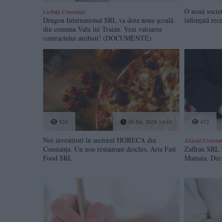
O nouă societ
Licitații Constanța
Drugon International SRL va dota noua școală
înființată rec
din comuna Valu lui Traian. Vezi valoarea
contractului atribuit! (DOCUMENTE)
524
16 Jul, 2026 14:44
472
Noi investitori în sectorul HORECA din
Afaceri Constan
Constanța. Un nou restaurant deschis, Aria Fast
Zaffran SRL î
Food SRL
Mamaia. Deciz