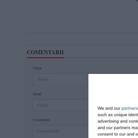
COMENTARII
Nume
Email
We and our
partners
such as unique ident
Comentariu
advertising and con
and our partners may
consent to our and o