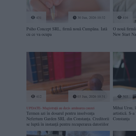
431
30 Jun, 2026 10:32
416
Psiho Concept SRL, firmă nouă Cumpăna. Iată
O nouă firmă 
cu ce va ocupa
New Start Na
412
03 Jun, 2026 10:31
503
Mihai Ursu, î
UPDATE- Magistrații au decis amânarea cauzei
Termen azi în dosarul pentru insolvența
artistică. S-
Nefertum Garden SRL din Constanța. Creditorii
Constanța
se luptă în instanță pentru recuperarea datoriilor