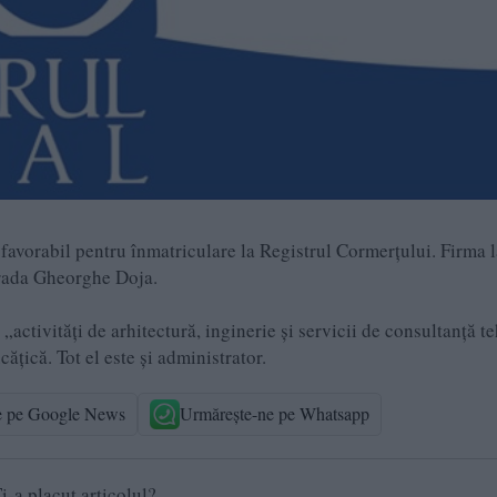
favorabil pentru înmatriculare la Registrul Cormerţului. Firma l
strada Gheorghe Doja.
activităţi de arhitectură, inginerie şi servicii de consultanţă t
ţică. Tot el este şi administrator.
e pe Google News
Urmărește-ne pe Whatsapp
i-a placut articolul?