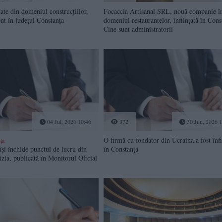
ate din domeniul construcțiilor,
Focaccia Artisanal SRL, nouă companie î
ent în județul Constanța
domeniul restaurantelor, înființată în Cons
Cine sunt administratorii
04 Jul, 2026 10:46
372
30 Jun, 2026 1
O firmă cu fondator din Ucraina a fost înfi
ța
și închide punctul de lucru din
în Constanța
ia, publicată în Monitorul Oficial