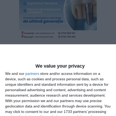
Art. 3. Se aprobă închiderea punctului de lucru „Rompetrol
We value your privacy
Logistics SA București Punctul De Lucru Vega Trans
We and our
partners
store and/or access information on a
Ploiești”, din Ploiești, str. Văleni nr. 146, județul Prahova.
device, such as cookies and process personal data, such as
unique identifiers and standard information sent by a device for
Art. 4. Se aprobă actualizarea obiectului de activitate
personalised advertising and content, advertising and content
conform CAEN Rev. 3 şi excluderea tuturor obiectelor de
measurement, audience research and services development.
activitate, cu excepția următoarelor coduri CAEN:
With your permission we and our partners may use precise
geolocation data and identification through device scanning. You
4712 - Comerț cu amănuntul nespecializat, cu
may click to consent to our and our 1733 partners’ processing
vânzare predominantă de produse nealimentare;