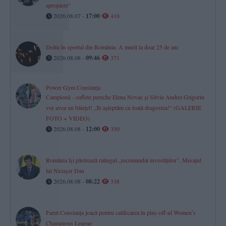
apropiere”
2026.08.07 -
17:00
410
Doliu în sportul din România. A murit la doar 25 de ani
2026.08.08 -
09:46
371
Power Gym Constanța
Campionii - suflete pereche Elena Novac și Silviu Andrei Grigoriu
vor avea un băiețel! „Te așteptăm cu toată dragostea!“ (GALERIE
FOTO + VIDEO)
2026.08.08 -
12:00
350
România își păstrează ratingul „recomandat investițiilor”. Mesajul
lui Nicușor Dan
2026.08.08 -
08:22
338
Farul Constanța joacă pentru calificarea în play-off-ul Womenʼs
Champions League