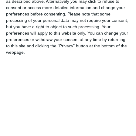
as described above. Alternatively you may click to refuse to
5210 - Depozitări;
consent or access more detailed information and change your
5224 - Manipulări;
preferences before consenting.
Please note that some
5231 - Activități de intermediere pentru transportul
processing of your personal data may not require your consent,
de
but you have a right to object to such processing. Your
marfă;
preferences will apply to this website only. You can change your
preferences or withdraw your consent at any time by returning
6820 - Închirierea şi subînchirierea bunurilor
to this site and clicking the "Privacy" button at the bottom of the
imobiliare proprii sau închiriate;
webpage.
7499 - Alte activități profesionale, științifice şi
tehnice n.c.a.
Art. 5. Se aprobă completarea obiectului secundar de
activitate cu codul CAEN:
6492 - Alte activități de creditare - cu menționarea
că această activitate va fi derulată exclusiv în cadrul
operațiunilor desfășurate între Societate şi
societățile afiliate membre ale Grupului KMG
Rompetrol.