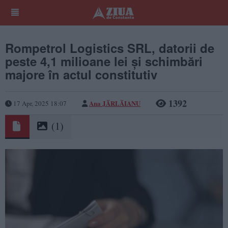
Rompetrol Logistics SRL, datorii de
peste 4,1 milioane lei și schimbări
majore în actul constitutiv
1392
Ana JĂRLĂIANU
17 Apr, 2025 18:07
(1)