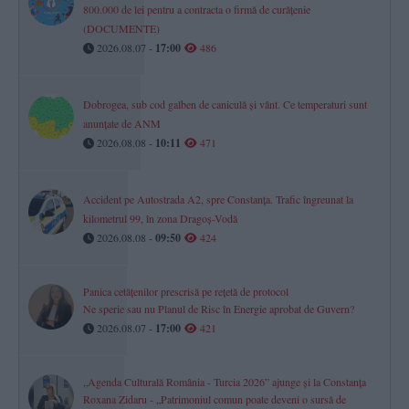
800.000 de lei pentru a contracta o firmă de curățenie
(DOCUMENTE)
2026.08.07 -
17:00
486
Dobrogea, sub cod galben de caniculă și vânt. Ce temperaturi sunt
anunțate de ANM
2026.08.08 -
10:11
471
Accident pe Autostrada A2, spre Constanța. Trafic îngreunat la
kilometrul 99, în zona Dragoș-Vodă
2026.08.08 -
09:50
424
Panica cetățenilor prescrisă pe rețetă de protocol
Ne sperie sau nu Planul de Risc în Energie aprobat de Guvern?
2026.08.07 -
17:00
421
„Agenda Culturală România - Turcia 2026” ajunge și la Constanța
Roxana Zidaru - „Patrimoniul comun poate deveni o sursă de