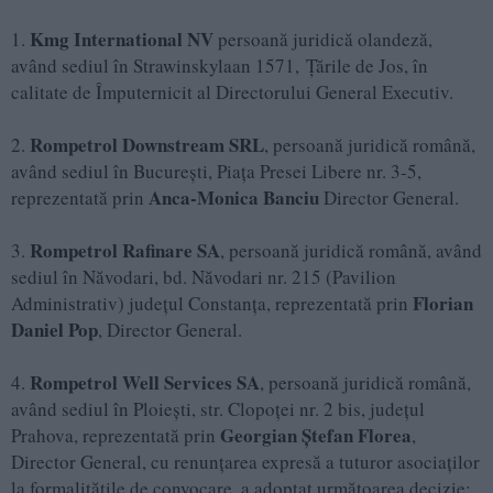
Kmg International NV
1.
persoană juridică olandeză,
având sediul în Strawinskylaan 1571, Țările de Jos, în
calitate de Împuternicit al Directorului General Executiv.
Rompetrol Downstream SRL
2.
, persoană juridică română,
având sediul în București, Piața Presei Libere nr. 3-5,
Anca-Monica Banciu
reprezentată prin
Director General.
Rompetrol Rafinare SA
3.
, persoană juridică română, având
sediul în Năvodari, bd. Năvodari nr. 215 (Pavilion
Florian
Administrativ) județul Constanța, reprezentată prin
Daniel Pop
, Director General.
Rompetrol Well Services SA
4.
, persoană juridică română,
având sediul în Ploiești, str. Clopoței nr. 2 bis, județul
Georgian Ștefan Florea
Prahova, reprezentată prin
,
Director General, cu renunțarea expresă a tuturor asociaților
la formalitățile de convocare, a adoptat următoarea decizie: