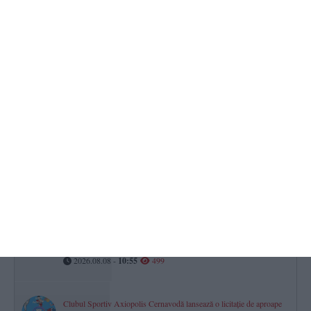
2026.08.07 -
17:00
513
Răzbunare periculoasă din gelozie la Limanu
Un bărbat, condamnat la 3 ani și 6 luni de închisoare după ce a
incendiat camera tehnică a fostei soacre
2026.08.07 -
17:00
508
Firma în care este asociată fosta soție a procurorului Gigi Valentin
Ștefan din Constanța, vizată într-un dosar privind deșeurile.
Instanța a dispus o măsură preventivă
2026.08.08 -
09:22
505
Constanța
FOTO-VIDEO. Legendele rugby-ului, întâlnire la 40 de ani de
când Farul a devenit vicecampioană la turneul Masters din Franța
2026.08.08 -
10:55
499
Clubul Sportiv Axiopolis Cernavodă lansează o licitație de aproape