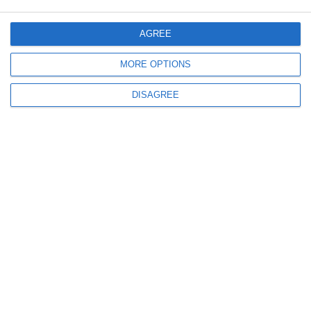
AGREE
MORE OPTIONS
DISAGREE
2082
26 Mar, 2024 17:00
Acţionarii Rompetrol Rafinare SA, convocați în Adunare Generală
Ordinară! Pe ordinea de zi sunt zece subiecte
2973
03 Dec, 2023 17:00
Constanța. Răsturnare de situație în cazul insolvenței Calik Enerji Sanayi
Ve Ticaret Anonim Sirketi Istanbul sucursala Năvodari