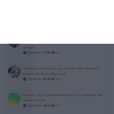
Ce poți face în weekend la Constanța. Programul evenimentelor de
sâmbătă și duminică
2026.08.08 -
08:33
412
„Agenda Culturală România - Turcia 2026” ajunge și la Constanța
Roxana Zidaru - „Patrimoniul comun poate deveni o sursă de
apropiere”
2026.08.07 -
17:00
402
Accident pe Autostrada A2, spre Constanța. Trafic îngreunat la
kilometrul 99, în zona Dragoș-Vodă
2026.08.08 -
09:50
380
Dobrogea, sub cod galben de caniculă și vânt. Ce temperaturi sunt
anunțate de ANM
2026.08.08 -
10:11
379