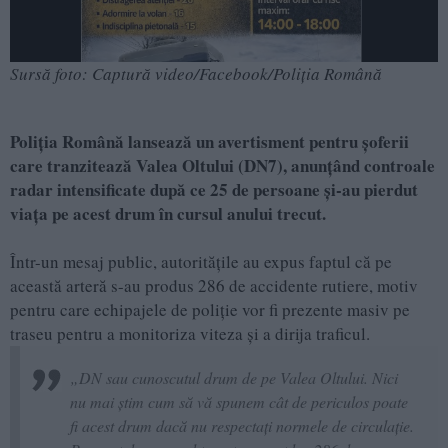
Sursă foto: Captură video/Facebook/Poliția Română
Poliția Română lansează un avertisment pentru șoferii
care tranzitează Valea Oltului (DN7), anunțând controale
radar intensificate după ce 25 de persoane și-au pierdut
viața pe acest drum în cursul anului trecut.
Într-un mesaj public, autoritățile au expus faptul că pe
această arteră s-au produs 286 de accidente rutiere, motiv
pentru care echipajele de poliție vor fi prezente masiv pe
traseu pentru a monitoriza viteza și a dirija traficul.
„DN sau cunoscutul drum de pe Valea Oltului. Nici
nu mai știm cum să vă spunem cât de periculos poate
fi acest drum dacă nu respectați normele de circulație.