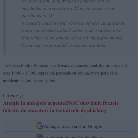
Pe acest drum, anul trecut au avut loc 286 de
accidente, în urma cărora 25 de persoane și-au
pierdut viața. Di
n această cauză ne veți observa mai des cu aparatele
radar sau dirijent traficul rutier. Astăzi suntem aici!
E mai bine să ne salutăm decât să împărțim amenzi.
Conduceți responsabil!, transmite instituția.
Totodată,Poliția Română avertizează că ziua de
sâmbătă
, în intervalul
orar
14:00 - 18:00
, reprezintă perioada cu cel mai mare pericol de
accidente majore pentru șoferi.
Citește și:
Atenție la mesajele urgenteDNSC dezvăluie frazele
folosite de atacatori în tentativele de phishing
Adaugă-ne ca sursă în Google
Urmărește-ne pe Google News