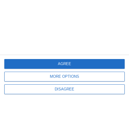
441
01 Aug, 2026 11:04
Peste 2.100 de amenzi și zeci de permise reținute într-o singură săptămână
pe autostrăzile din România. Un șofer a fost prins cu peste 200 km/h pe A0
AGREE
MORE OPTIONS
DISAGREE
439
01 Aug, 2026 10:10
Cinci urmăriți internațional, extrădați în România într-o singură zi
Poliția Română i-a adus în țară din Cehia, Belgia, Germania și Kazahstan