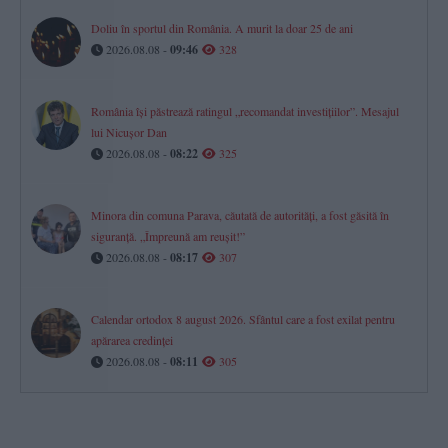
Doliu în sportul din România. A murit la doar 25 de ani
2026.08.08 -
09:46
328
România își păstrează ratingul „recomandat investițiilor”. Mesajul
lui Nicușor Dan
2026.08.08 -
08:22
325
Minora din comuna Parava, căutată de autorități, a fost găsită în
siguranță. „Împreună am reușit!”
2026.08.08 -
08:17
307
Calendar ortodox 8 august 2026. Sfântul care a fost exilat pentru
apărarea credinței
2026.08.08 -
08:11
305