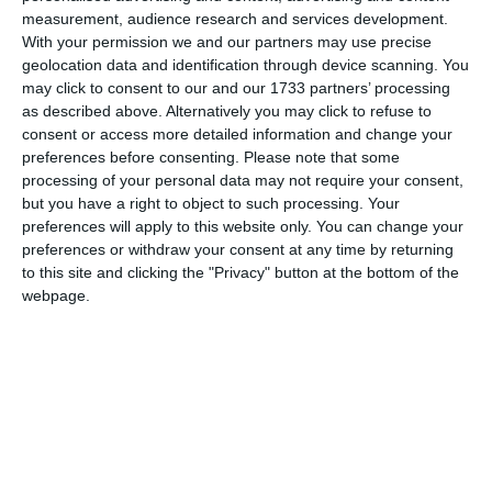
measurement, audience research and services development.
With your permission we and our partners may use precise
geolocation data and identification through device scanning. You
Comentariu
may click to consent to our and our 1733 partners’ processing
as described above. Alternatively you may click to refuse to
consent or access more detailed information and change your
preferences before consenting.
Please note that some
Am citit si sunt de acord cu
regulile de postare
.
processing of your personal data may not require your consent,
but you have a right to object to such processing. Your
Acest formular colectează numele, e-mailul şi conținutul mesajului, astfel încât
preferences will apply to this website only. You can change your
să putem urmări comentariile tale pe site. Nu vom folosi datele tale în alt scop.
preferences or withdraw your consent at any time by returning
to this site and clicking the "Privacy" button at the bottom of the
Pentru mai multe informaţii, consultă politica noastră de confidenţialitate, unde vei
webpage.
primi mai multe privind informaţii despre cum și de ce stocăm datele tale.
Posteaza comentariul
ARTICOLE ASEMANATOARE