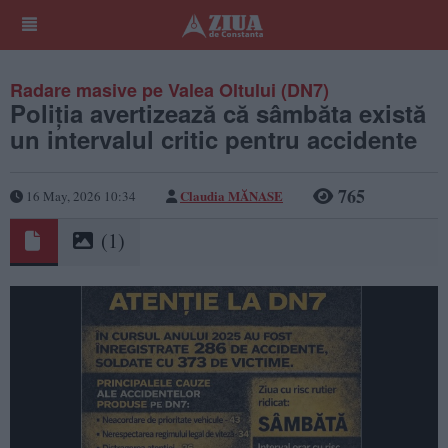
Radare masive pe Valea Oltului (DN7)
Poliția avertizează că sâmbăta există
un intervalul critic pentru accidente
765
Claudia MĂNASE
16 May, 2026 10:34
(1)