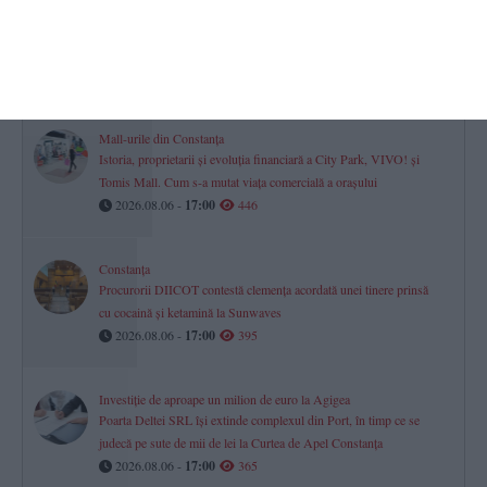
Farul Constanța întâlnește ultima clasată
Gheorghe Popescu - „Vom avea meci greu. Csikszereda va veni
să-și vândă foarte scump pielea“
2026.08.06 -
17:00
606
Mall-urile din Constanța
Istoria, proprietarii și evoluția financiară a City Park, VIVO! și
Tomis Mall. Cum s-a mutat viața comercială a orașului
2026.08.06 -
17:00
446
Constanța
Procurorii DIICOT contestă clemența acordată unei tinere prinsă
cu cocaină și ketamină la Sunwaves
2026.08.06 -
17:00
395
Investiție de aproape un milion de euro la Agigea
Poarta Deltei SRL își extinde complexul din Port, în timp ce se
judecă pe sute de mii de lei la Curtea de Apel Constanța
2026.08.06 -
17:00
365