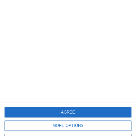
1132
10 Mar, 2025 11:32
Trei deputați AUR ar fi coordonat protestul violent din centrul Capitalei,
după respingerea candidaturii lui călin Georgescu la BEC
AGREE
841
02 Mar, 2025 20:13
MORE OPTIONS
Polonezul aflat sub control judiciar, prins cu un cuțit la mitingul AUR,
arestat pentru 30 de zile