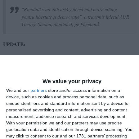
"Românii s-au unit astăzi în cel mai mare miting
pentru libertate şi democraţie", a transmis liderul AUR
George Simion, duminică, pe Facebook.
UPDATE:
Manifestanţii care participă duminică la acţiunea de protest
organizată de AUR au ajuns în Piaţa Victoriei, în jurul orei
15,20.
We value your privacy
Citește șI.
We and our
partners
store and/or access information on a
device, such as cookies and process personal data, such as
unique identifiers and standard information sent by a device for
personalised advertising and content, advertising and content
measurement, audience research and services development.
With your permission we and our partners may use precise
geolocation data and identification through device scanning. You
may click to consent to our and our 1731 partners’ processing