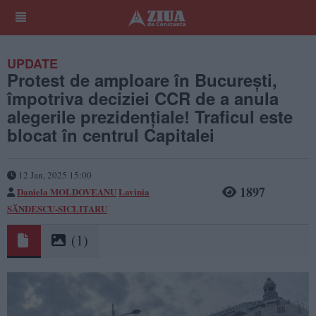
UPDATE
Protest de amploare în București,
împotriva deciziei CCR de a anula
alegerile prezidențiale! Traficul este
blocat în centrul Capitalei
12 Jan, 2025 15:00
1897
Daniela MOLDOVEANU
Lavinia
SĂNDESCU-SICLITARU
(1)