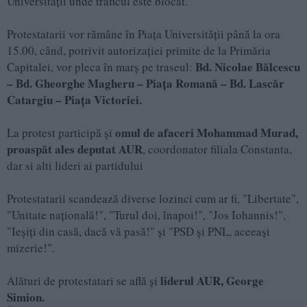
Universităţii unde traficul este blocat.
Protestatarii vor rămâne în Piața Universității până la ora
15.00, când, potrivit autorizației primite de la Primăria
Bd. Nicolae Bălcescu
Capitalei, vor pleca în marș pe traseul:
– Bd. Gheorghe Magheru – Piața Romană – Bd. Lascăr
Catargiu – Piața Victoriei.
omul de afaceri Mohammad Murad,
La protest participă și
proaspăt ales deputat AUR
, coordonator filiala Constanta,
dar si alti lideri ai partidului
Protestatarii scandează diverse lozinci cum ar fi, "Libertate",
"Unitate naţională!", "Turul doi, înapoi!", "Jos Iohannis!",
"Ieşiţi din casă, dacă vă pasă!" şi "PSD şi PNL, aceeaşi
mizerie!".
liderul AUR, George
Alături de protestatari se află și
Simion.