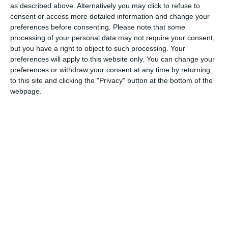
as described above. Alternatively you may click to refuse to
consent or access more detailed information and change your
preferences before consenting.
Please note that some
processing of your personal data may not require your consent,
but you have a right to object to such processing. Your
preferences will apply to this website only. You can change your
preferences or withdraw your consent at any time by returning
to this site and clicking the "Privacy" button at the bottom of the
webpage.
Tânăr reținut la protestul din Piața Universității. Mai
multe obiecte suspecte au fost găsite asupra lui
Adaugă-ne ca sursă în Google
Urmărește-ne pe Google News
Urmărește-ne pe Whatsapp
Ti-a placut articolul?