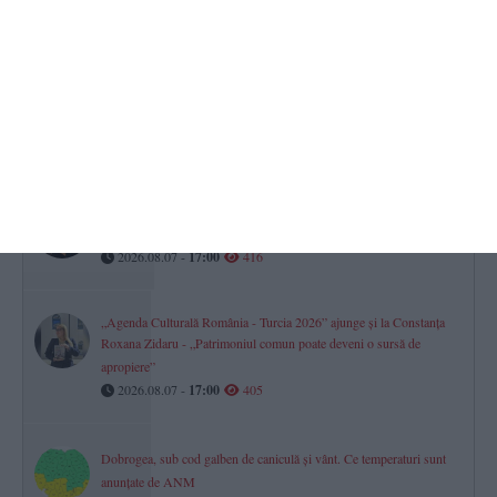
2026.08.08 -
08:33
434
Constanța
FOTO-VIDEO. Legendele rugby-ului, întâlnire la 40 de ani de
când Farul a devenit vicecampioană la turneul Masters din Franța
2026.08.08 -
10:55
430
Panica cetățenilor prescrisă pe rețetă de protocol
Ne sperie sau nu Planul de Risc în Energie aprobat de Guvern?
2026.08.07 -
17:00
416
„Agenda Culturală România - Turcia 2026” ajunge și la Constanța
Roxana Zidaru - „Patrimoniul comun poate deveni o sursă de
apropiere”
2026.08.07 -
17:00
405
Dobrogea, sub cod galben de caniculă și vânt. Ce temperaturi sunt
anunțate de ANM