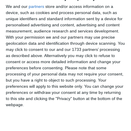
ANM a emis cod galben de instabilitate atmosferică
We and our
partners
store and/or access information on a
pentru Dobrogea. Iată intervalul vizat!
device, such as cookies and process personal data, such as
unique identifiers and standard information sent by a device for
personalised advertising and content, advertising and content
Adaugă-ne ca sursă în Google
measurement, audience research and services development.
Urmărește-ne pe Google News
With your permission we and our partners may use precise
geolocation data and identification through device scanning. You
Urmărește-ne pe Whatsapp
may click to consent to our and our 1733 partners’ processing
as described above. Alternatively you may click to refuse to
consent or access more detailed information and change your
Ti-a placut articolul?
preferences before consenting.
Please note that some
processing of your personal data may not require your consent,
but you have a right to object to such processing. Your
preferences will apply to this website only. You can change your
preferences or withdraw your consent at any time by returning
to this site and clicking the "Privacy" button at the bottom of the
webpage.
COMENTARII