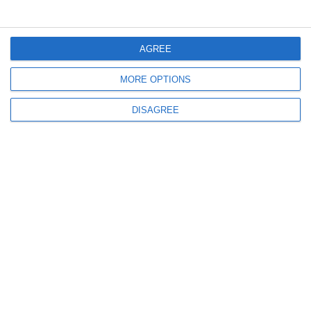
UPDATE
FOTO. Mobilizare masivă în Bucegi. Forțe suplimentate și două elicoptere
SMURD, trimise pentru salvarea alpiniștilor prăbușiți la Bușteni
AGREE
MORE OPTIONS
DISAGREE
520
10 Jul, 2026 14:21
IGSU
UPDATE. Doi pacienți cu arsuri severe, transferați în Germania și Belgia
cu o aeronavă militară pentru tratament specializat