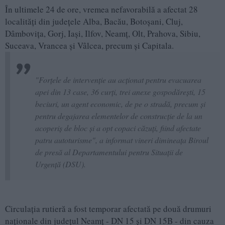
În ultimele 24 de ore, vremea nefavorabilă a afectat 28
localităţi din judeţele Alba, Bacău, Botoşani, Cluj,
Dâmboviţa, Gorj, Iaşi, Ilfov, Neamţ, Olt, Prahova, Sibiu,
Suceava, Vrancea şi Vâlcea, precum şi Capitala.
"Forţele de intervenţie au acţionat pentru evacuarea
apei din 13 case, 36 curţi, trei anexe gospodăreşti, 15
beciuri, un agent economic, de pe o stradă, precum şi
pentru degajarea elementelor de construcţie de la un
acoperiş de bloc şi a opt copaci căzuţi, fiind afectate
patru autoturisme", a informat vineri dimineaţa Biroul
de presă al Departamentului pentru Situaţii de
Urgenţă (DSU).
Circulaţia rutieră a fost temporar afectată pe două drumuri
naţionale din judeţul Neamţ - DN 15 şi DN 15B - din cauza