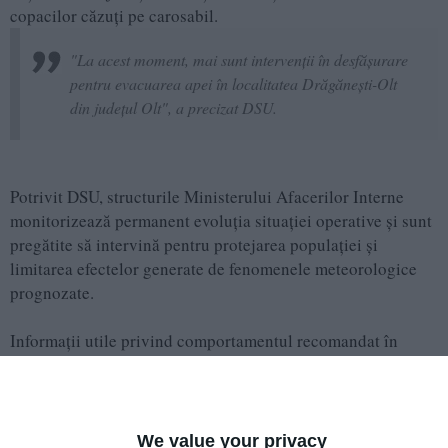
copacilor căzuţi pe carosabil.
"La acest moment, mai sunt intervenţii în desfăşurare
pentru evacuarea apei în localitatea Drăgăneşti-Olt
din judeţul Olt", a precizat DSU.
Potrivit DSU, structurile Ministerului Afacerilor Interne
monitorizează permanent evoluţia situaţiei operative şi sunt
pregătite să intervină pentru protejarea populaţiei şi
limitarea efectelor generate de fenomenele meteorologice
prognozate.
Informaţii utile privind comportamentul recomandat în
situaţii de urgenţă sunt disponibile pe platforma
fiipregatit.ro şi în aplicaţia DSU.
Citește și:
We value your privacy