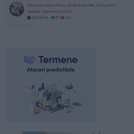
Minora din comuna Parava, căutată de autorități, a fost găsită în
siguranță. „Împreună am reușit!”
2026.08.08 -
08:17
310