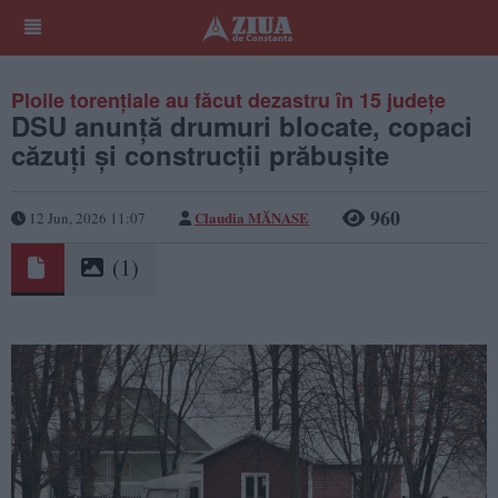
Ploile torențiale au făcut dezastru în 15 județe
DSU anunță drumuri blocate, copaci
căzuți și construcții prăbușite
960
Claudia MĂNASE
12 Jun, 2026 11:07
(1)