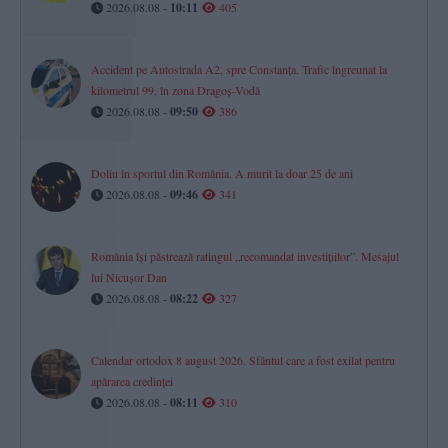
2026.08.08 -
10:11
405
Accident pe Autostrada A2, spre Constanța. Trafic îngreunat la
kilometrul 99, în zona Dragoș-Vodă
2026.08.08 -
09:50
386
Doliu în sportul din România. A murit la doar 25 de ani
2026.08.08 -
09:46
341
România își păstrează ratingul „recomandat investițiilor”. Mesajul
lui Nicușor Dan
2026.08.08 -
08:22
327
Calendar ortodox 8 august 2026. Sfântul care a fost exilat pentru
apărarea credinței
2026.08.08 -
08:11
310