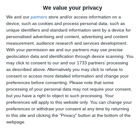
Informațiile din prezentul articol sunt de interes public și
sunt obținute din surse publice deschise.
We value your privacy
We and our
partners
store and/or access information on a
device, such as cookies and process personal data, such as
unique identifiers and standard information sent by a device for
Adaugă-ne ca sursă în Google
personalised advertising and content, advertising and content
Urmărește-ne pe Google News
measurement, audience research and services development.
With your permission we and our partners may use precise
Urmărește-ne pe Whatsapp
geolocation data and identification through device scanning. You
may click to consent to our and our 1733 partners’ processing
as described above. Alternatively you may click to refuse to
Ti-a placut articolul?
consent or access more detailed information and change your
preferences before consenting.
Please note that some
processing of your personal data may not require your consent,
but you have a right to object to such processing. Your
preferences will apply to this website only. You can change your
preferences or withdraw your consent at any time by returning
to this site and clicking the "Privacy" button at the bottom of the
webpage.
COMENTARII