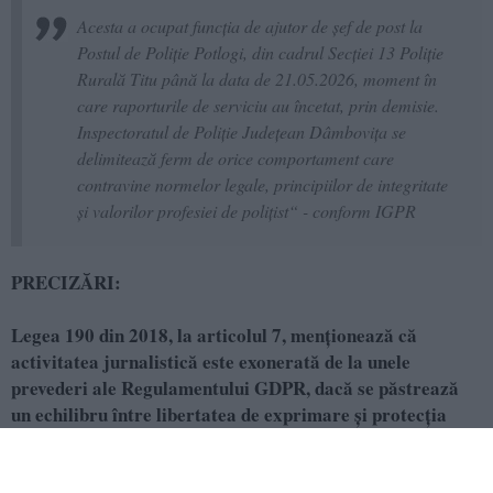
Acesta a ocupat funcția de ajutor de șef de post la
Postul de Poliție Potlogi, din cadrul Secției 13 Poliție
Rurală Titu până la data de 21.05.2026, moment în
care raporturile de serviciu au încetat, prin demisie.
Inspectoratul de Poliție Județean Dâmbovița se
delimitează ferm de orice comportament care
contravine normelor legale, principiilor de integritate
și valorilor profesiei de polițist“ - conform IGPR
PRECIZĂRI:
Legea 190 din 2018, la articolul 7, menţionează că
activitatea jurnalistică este exonerată de la unele
prevederi ale Regulamentului GDPR, dacă se păstrează
un echilibru între libertatea de exprimare şi protecţia
datelor cu caracter personal.