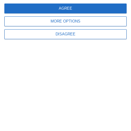
191
08 Aug, 2026 16:58
AGREE
Știri Constanța
MORE OPTIONS
Șofer oprit în trafic la Murfatlar. A refuzat testarea cu etilotestul și
recoltarea probelor biologice
DISAGREE
205
08 Aug, 2026 16:40
Ministrul Radu Miruță - „Decizia de a doborî o dronă este imediată, din
secunda în care aceasta este considerată ostilă”