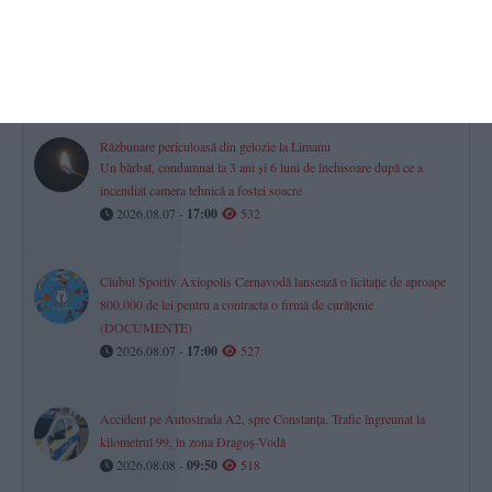
Iulian Gropoșilă și Niculae Peride, implicați într-un proces privind
un apartament deținut în coproprietate. Cazul este la Tribunalul
Constanța
2026.08.07 -
17:00
533
Răzbunare periculoasă din gelozie la Limanu
Un bărbat, condamnat la 3 ani și 6 luni de închisoare după ce a
incendiat camera tehnică a fostei soacre
2026.08.07 -
17:00
532
Clubul Sportiv Axiopolis Cernavodă lansează o licitație de aproape
800.000 de lei pentru a contracta o firmă de curățenie
(DOCUMENTE)
2026.08.07 -
17:00
527
Accident pe Autostrada A2, spre Constanța. Trafic îngreunat la
kilometrul 99, în zona Dragoș-Vodă
2026.08.08 -
09:50
518