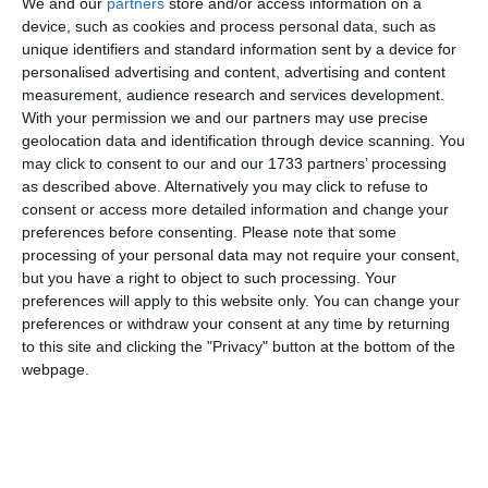
We and our
partners
store and/or access information on a
Constanța
(08:00 - 16:00) – Cartierul Boreal, străzile:
device, such as cookies and process personal data, such as
Brest, Paris, Roma, Praga, Sofia, Varșovia și Veneția.
unique identifiers and standard information sent by a device for
Constanța / Stațiunea Mamaia
(08:30 - 16:30) –
personalised advertising and content, advertising and content
Zona Tabăra Turist, Minihotel Enigma Resort, bloc
measurement, audience research and services development.
Aristotelus Residence (b-dul Mamaia 526A), Terasa
With your permission we and our partners may use precise
geolocation data and identification through device scanning. You
Estival, Terasa Crazy Beach, Terasa Ipa Nera Beach,
may click to consent to our and our 1733 partners’ processing
Restaurant Chevalet, Restaurant Terasa Nikos,
as described above. Alternatively you may click to refuse to
Restaurant Amsters, Club ARGO, Complex Diplomatic,
consent or access more detailed information and change your
Oro Restaurant Mamaia, SC Livamar SRL; Hotel
preferences before consenting.
Please note that some
Complex Paloma-Coral-Favorit, Minihoteluri Selena și
processing of your personal data may not require your consent,
Rodna, Jijos Hotel Mamaia (fost Selena), Vilele
but you have a right to object to such processing. Your
Luminița, Rândunica și Egreta, Vilele nr. 1 și nr. 2
preferences will apply to this website only. You can change your
preferences or withdraw your consent at any time by returning
(zona Summerland - b-dul Mamaia 560), Minimarket
to this site and clicking the "Privacy" button at the bottom of the
Gepeto.
webpage.
Almălău
(09:00 - 17:00) – Site Vodafone, Ferma 4
Ostrov, SPA Ostrov, Crama Nouă Ostrovit, Crama
Veche Ostrovit, Vama Ostrov, birouri, hală și atelier
mecanic Ostrovit; Bugeac, stăvilar Bugeac și pepiniera
Ferma Piscicolă Bugeac.