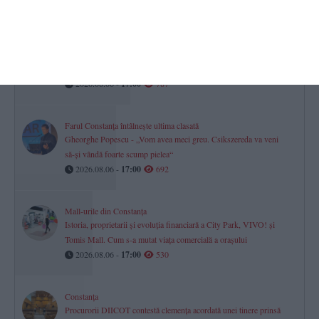
2026.08.06 -
17:00
1973
Turneul Memorial „Doru Ghimeș“ 2026 s-a disputat la Mamaia.
„Vei rămâne mereu parte din echipa noastră!“ (GALERIE FOTO)
2026.08.06 -
17:00
787
Farul Constanța întâlnește ultima clasată
Gheorghe Popescu - „Vom avea meci greu. Csikszereda va veni
să-și vândă foarte scump pielea“
2026.08.06 -
17:00
692
Mall-urile din Constanța
Istoria, proprietarii și evoluția financiară a City Park, VIVO! și
Tomis Mall. Cum s-a mutat viața comercială a orașului
2026.08.06 -
17:00
530
Constanța
Procurorii DIICOT contestă clemența acordată unei tinere prinsă