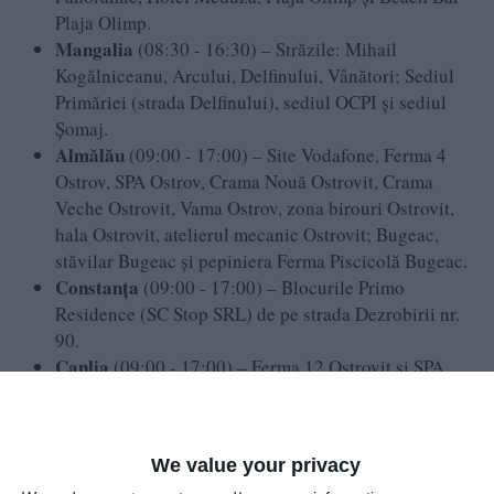
Plaja Olimp.
Mangalia
(08:30 - 16:30) – Străzile: Mihail
Kogălniceanu, Arcului, Delfinului, Vânători; Sediul
Primăriei (strada Delfinului), sediul OCPI și sediul
Șomaj.
Almălău
(09:00 - 17:00) – Site Vodafone, Ferma 4
Ostrov, SPA Ostrov, Crama Nouă Ostrovit, Crama
Veche Ostrovit, Vama Ostrov, zona birouri Ostrovit,
hala Ostrovit, atelierul mecanic Ostrovit; Bugeac,
stăvilar Bugeac și pepiniera Ferma Piscicolă Bugeac.
Constanța
(09:00 - 17:00) – Blocurile Primo
Residence (SC Stop SRL) de pe strada Dezrobirii nr.
90.
Canlia
(09:00 - 17:00) – Ferma 12 Ostrovit și SPA
Lipnița.
Ostrov
(09:00 - 17:00) – Întrerupere totală în
localitate.
We value your privacy
Joi, 28 Mai 2026