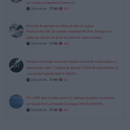
cu cocaină și ketamină la Sunwaves
2026.08.06 -
17:00
470
Investiție de aproape un milion de euro la Agigea
Poarta Deltei SRL își extinde complexul din Port, în timp ce se
judecă pe sute de mii de lei la Curtea de Apel Constanța
2026.08.06 -
17:00
444
Primăria Constanța vrea să își extindă sistemul de supraveghere și
monitorizare video. Contract de aproape 50.000 de euro încheiat cu
o firmă din Capitală (DOCUMENT)
2026.08.06 -
17:00
417
CN APM pune la bătaie peste 1,5 milioane lei pentru un contract
ce vizează PUZ-ul Portului Constanța (DOCUMENTE)
2026.08.06 -
17:00
407