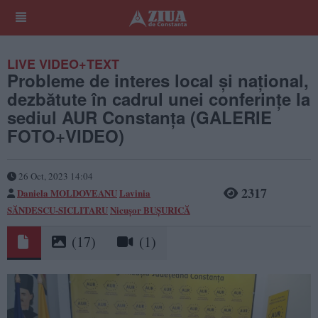
LIVE VIDEO+TEXT
Probleme de interes local și național,
dezbătute în cadrul unei conferințe la
sediul AUR Constanța (GALERIE
FOTO+VIDEO)
26 Oct, 2023 14:04
2317
Daniela MOLDOVEANU
Lavinia
SĂNDESCU-SICLITARU
Nicușor BUȘURICĂ
(17)
(1)