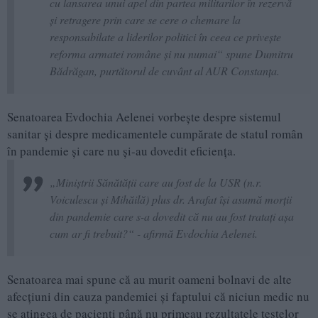
cu lansarea unui apel din partea militarilor în rezervă
și retragere prin care se cere o chemare la
responsabilate a liderilor politici în ceea ce privește
reforma armatei române și nu numai“ spune Dumitru
Bădrăgan, purtătorul de cuvânt al AUR Constanța.
Senatoarea Evdochia Aelenei vorbește despre sistemul
sanitar și despre medicamentele cumpărate de statul român
în pandemie și care nu și-au dovedit eficiența.
„Miniștrii Sănătății care au fost de la USR (n.r.
Voiculescu și Mihăilă) plus dr. Arafat își asumă morții
din pandemie care s-a dovedit că nu au fost tratați așa
cum ar fi trebuit?“ - afirmă Evdochia Aelenei.
Senatoarea mai spune că au murit oameni bolnavi de alte
afecțiuni din cauza pandemiei și faptului că niciun medic nu
se atingea de pacienți până nu primeau rezultatele testelor