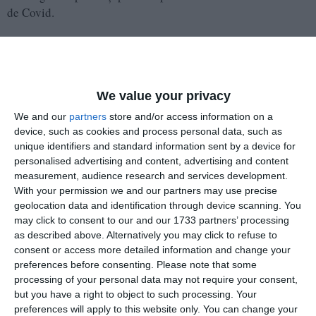
de Covid.
Printul Șerban Dimitrie Sturdza - candidat din partea AUR
Constanța la alegerile europarlamentare vorbește despre
Educație.
We value your privacy
„Un elev cu medie de 1.97 de la un liceul din Prahova
We and our
partners
store and/or access information on a
primește bursa de 450 de lei. Vedem în aceste zile
device, such as cookies and process personal data, such as
roadele proiectului prezidențial România Educată.
unique identifiers and standard information sent by a device for
Asta este reforma, asta este guvernarea. Romanii s-au
personalised advertising and content, advertising and content
measurement, audience research and services development.
săturat de cum este premiată lipsa de performanță.
With your permission we and our partners may use precise
Suntem țara din UE cu cea mai mare populație de
geolocation data and identification through device scanning. You
tineri și copii aflați în risc de sărăcie. Procentul este
may click to consent to our and our 1733 partners’ processing
aproape dublu față de media europeană ", spune
as described above. Alternatively you may click to refuse to
Sturdza, candidat la alegerile europarlamentare din
consent or access more detailed information and change your
partea AUR Constanța.
preferences before consenting.
Please note that some
processing of your personal data may not require your consent,
but you have a right to object to such processing. Your
Acesta anunță că pe lângă Caravana Medicala, AUR a dat
preferences will apply to this website only. You can change your