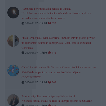
Răzbunare periculoasă din gelozie la Limanu
Un bărbat, condamnat la 3 ani și 6 luni de închisoare după ce a
incendiat camera tehnică a fostei soacre
2026.08.07 -
17:00
392
Iulian Gropoșilă și Niculae Peride, implicați într-un proces privind
un apartament deținut în coproprietate. Cazul este la Tribunalul
Constanța
2026.08.07 -
17:00
371
Clubul Sportiv Axiopolis Cernavodă lansează o licitație de aproape
800.000 de lei pentru a contracta o firmă de curățenie
(DOCUMENTE)
2026.08.07 -
17:00
363
Panica cetățenilor prescrisă pe rețetă de protocol
Ne sperie sau nu Planul de Risc în Energie aprobat de Guvern?
2026.08.07 -
17:00
321