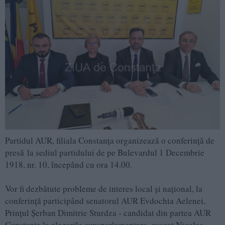
Partidul AUR, filiala Constanța organizează o conferință de
presă la sediul partidului de pe Bulevardul 1 Decembrie
1918, nr. 10, începând cu ora 14.00.
Vor fi dezbătute probleme de interes local și național, la
conferință participând senatorul AUR Evdochia Aelenei,
Prințul Șerban Dimitrie Sturdza - candidat din partea AUR
Constanța la alegerile europarlamentare, avocat Nicolae