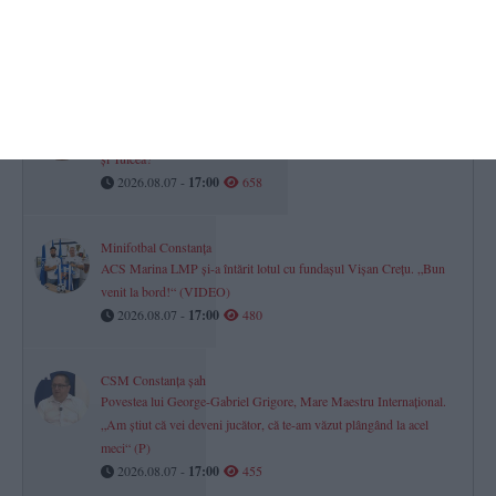
A stropit-o cu urină într-un magazin, iar familia a devastat o casă
cu bâte și mese. Liderul atacului, trimis după gratii
2026.08.07 -
17:00
1119
Justiție Constanța
Cine sunt cei 186 de judecători care împart dreptatea în Constanța
și Tulcea?
2026.08.07 -
17:00
658
Minifotbal Constanța
ACS Marina LMP și-a întărit lotul cu fundașul Vișan Crețu. „Bun
venit la bord!“ (VIDEO)
2026.08.07 -
17:00
480
CSM Constanța șah
Povestea lui George-Gabriel Grigore, Mare Maestru Internațional.
„Am știut că vei deveni jucător, că te-am văzut plângând la acel
meci“ (P)
2026.08.07 -
17:00
455