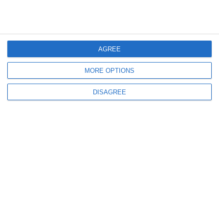
Deputatul AUR Constanța, Mohammad Murad, invitat special la Conferința
de Dezvoltare și Performanță pentru Antreprenori
AGREE
MORE OPTIONS
DISAGREE
1174
20 May, 2025 11:45
Va contesta alegerile? George Simion-„Anunțuri importante AZI!
Anunțurile așteptate de voi, românii liberi!“