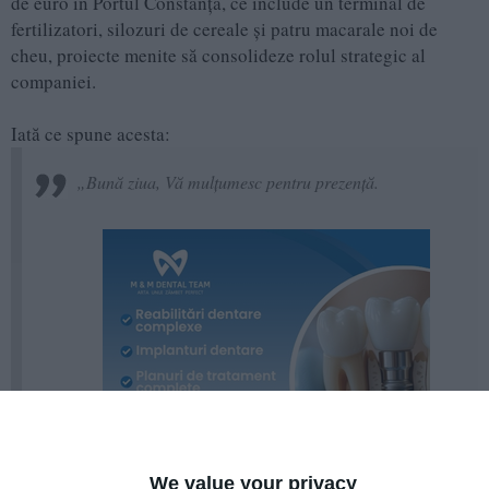
de euro în Portul Constanța, ce include un terminal de
fertilizatori, silozuri de cereale și patru macarale noi de
cheu, proiecte menite să consolideze rolul strategic al
companiei.
Iată ce spune acesta:
„Bună ziua, Vă mulțumesc pentru prezență.
We value your privacy