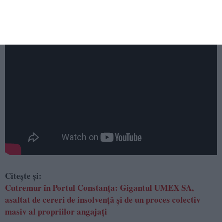
Citește și:
Cutremur în Portul Constanța: Gigantul UMEX SA,
asaltat de cereri de insolvență și de un proces colectiv
masiv al propriilor angajați