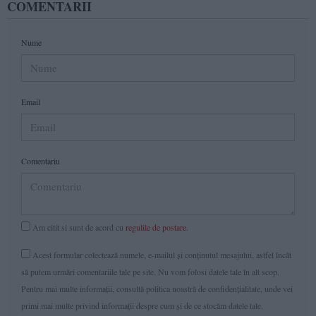
COMENTARII
Nume
Email
Comentariu
Am citit si sunt de acord cu
regulile de postare
.
Acest formular colectează numele, e-mailul şi conținutul mesajului, astfel încât
să putem urmări comentariile tale pe site. Nu vom folosi datele tale în alt scop.
Pentru mai multe informaţii, consultă politica noastră de confidenţialitate, unde vei
primi mai multe privind informaţii despre cum și de ce stocăm datele tale.