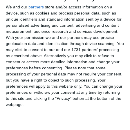
We and our
partners
store and/or access information on a
device, such as cookies and process personal data, such as
unique identifiers and standard information sent by a device for
personalised advertising and content, advertising and content
Mesajul ce urmează să îl transmit este atât din
measurement, audience research and services development.
poziția de director general, dar și membru în
With your permission we and our partners may use precise
consiliul de administrație, deci reprezintă atât
geolocation data and identification through device scanning. You
may click to consent to our and our 1731 partners’ processing
punctul de vedere al managementului UMEX,
as described above. Alternatively you may click to refuse to
dar și al acționarilor prin Consiliul de
consent or access more detailed information and change your
Administrație. În ultimele zile s-a vorbit mult
preferences before consenting.
Please note that some
despre UMEX. S-a vorbit despre litigii, despre
processing of your personal data may not require your consent,
proceduri judiciare și despre provocările cu
but you have a right to object to such processing. Your
care compania se confruntă. Astăzi nu am venit
preferences will apply to this website only. You can change your
să contest existența unor probleme ce cu
preferences or withdraw your consent at any time by returning
to this site and clicking the "Privacy" button at the bottom of the
siguranță au existat în ultimii 2 ani, cel puțin,
webpage.
și încă există în continuare. Astăzi, am venit,
vă mulțumesc încă o dată pt prezență și
colaborare, să vorbesc despre ceea ce am găsit
atunci când am preluat mandatul de Director