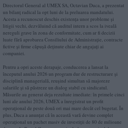
Directorul General al UMEX SA, Octavian Duca, a prezentat
un bilanț radical la opt luni de la preluarea mandatului.
Acesta a recunoscut deschis existența unor probleme și
litigii vechi, dezvăluind că auditul intern a scos la iveală
nereguli grave în zona de conformitate, cum ar fi decizii
luate fără aprobarea Consiliului de Administrație, contracte
fictive și firme căpușă deținute chiar de angajați ai
companiei.
Pentru a opri aceste derapaje, conducerea a lansat la
începutul anului 2026 un program dur de restructurare și
disciplină managerială, reușind simultan să majoreze
salariile și să păstreze un dialog stabil cu sindicatul.
Măsurile au generat deja rezultate imediate: în primele cinci
luni ale anului 2026, UMEX a înregistrat un profit
operațional de peste două ori mai mare decât cel bugetat. În
plus, Duca a anunțat că în această vară devine complet
operațional un pachet masiv de investiții de 80 de milioane