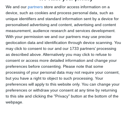
We and our
partners
store and/or access information on a
device, such as cookies and process personal data, such as
unique identifiers and standard information sent by a device for
personalised advertising and content, advertising and content
measurement, audience research and services development.
With your permission we and our partners may use precise
geolocation data and identification through device scanning. You
may click to consent to our and our 1733 partners’ processing
as described above. Alternatively you may click to refuse to
Potrivit Rejust.ro, prin cererea de chemare în judecată
consent or access more detailed information and change your
înregistrată la data de 01.04.2025 pe rolul Tribunalului
preferences before consenting.
Please note that some
Constanţa Secţia de Contencios administrativ şi fiscal sub
processing of your personal data may not require your consent,
but you have a right to object to such processing. Your
nr. ####/118/2025, reclamantul PREFECTUL JUDETULUI
preferences will apply to this website only. You can change your
CONSTANTA în contradictoriu cu pârâtul CONSILIUL
preferences or withdraw your consent at any time by returning
LOCAL AL MUNICIPIULUI MANGALIA a solicitat
to this site and clicking the "Privacy" button at the bottom of the
instanţei să dispună:
webpage.
- Anularea Hotărârii nr. 166/16.09.2024 privind constituirea
dreptului de superficie asupra terenului în suprafată de 9277
m.p., situat în Municipiul Mangalia, ###########