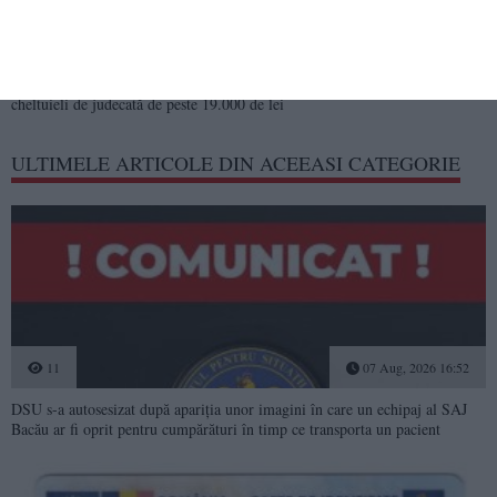
418
04 Aug, 2026 14:48
ABADL a declarat recurs în procesul cu Orașul Eforie. Litigiul vizează
cheltuieli de judecată de peste 19.000 de lei
ULTIMELE ARTICOLE DIN ACEEASI CATEGORIE
11
07 Aug, 2026 16:52
DSU s-a autosesizat după apariția unor imagini în care un echipaj al SAJ
Bacău ar fi oprit pentru cumpărături în timp ce transporta un pacient