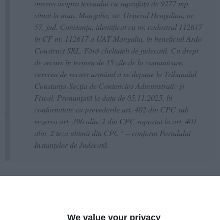
oneros asupra terenului cu suprafaţa de 9277 mp
situat în mun. Mangalia, str. General Dragalina, nr.
57, jud. Constanţa, identificat cu nr. cadastral 112617
în CF nr. 112617 a UAT Mangalia, în beneficiul Ardo
Construct SRL. Fără cheltuieli de judecată. Cu drept
de recurs în termen de 15 zile de la comunicare,
cererea de recurs urmând a se depune la Tribunalul
Constanţa-Secţia de Contencios Administrativ şi
Fiscal. Pronunţată la data de 05.11.2025, în
conformitate cu prevederile art. 402 din CPC sub
rezerva art. 396 alin. 2 din CPC raportat la art. 401
alin. 2 teza ultimă din CPC“ – conform Portalului
Instanțelor de Judecată.
We value your privacy