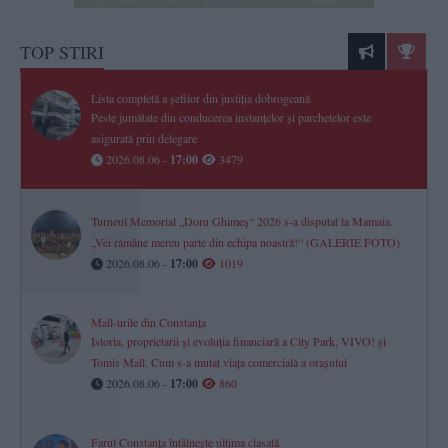
TOP STIRI
Lista completă a șefilor din justiția dobrogeană
Peste jumătate din conducerea instanțelor și parchetelor este
asigurată prin delegare
2026.08.06 -
17:00
3479
Turneul Memorial „Doru Ghimeș“ 2026 s-a disputat la Mamaia.
„Vei rămâne mereu parte din echipa noastră!“ (GALERIE FOTO)
2026.08.06 -
17:00
1019
Mall-urile din Constanța
Istoria, proprietarii și evoluția financiară a City Park, VIVO! și
Tomis Mall. Cum s-a mutat viața comercială a orașului
2026.08.06 -
17:00
860
Farul Constanța întâlnește ultima clasată