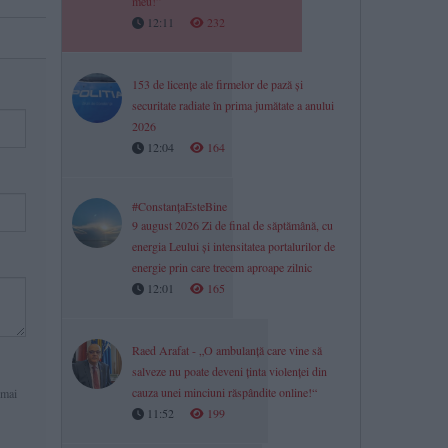
meu!”
12:11
232
153 de licențe ale firmelor de pază și
securitate radiate în prima jumătate a anului
2026
12:04
164
#ConstanțaEsteBine
9 august 2026 Zi de final de săptămână, cu
energia Leului și intensitatea portalurilor de
energie prin care trecem aproape zilnic
12:01
165
Raed Arafat - „O ambulanță care vine să
salveze nu poate deveni ținta violenței din
cauza unei minciuni răspândite online!“
 mai
11:52
199