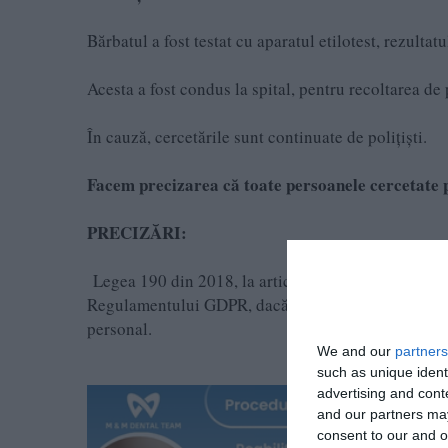
Bărbatul a fost testat cu aparatul etilotest, rezultat
Acesta a fost condus la spital, pentru recoltarea de
În cauză, cercetările sunt continuate de polițiști.
Facem precizarea că toate persoanele cercetate 
PRECIZĂRI:
Legea 190 din 2018, la articolul 7, menţionează că 
Regulamentului GDPR, dacă se păstrează un echilibru
personal.
We and our
partners
such as unique ident
advertising and con
and our partners may
consent to our and o