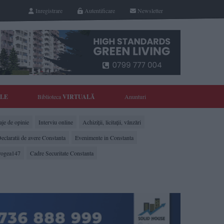
Inregistrare
Autentificare
Newsletter
YLE
Biblioteca
VIRTUALĂ
Anunturi
je de opinie
Interviu online
Achiziții, licitații, vânzări
eclaratii de avere Constanta
Evenimente in Constanta
rogea147
Cadre Securitate Constanta