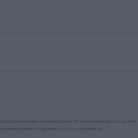
fel încât să putem urmări comentariile tale pe site. Nu vom folosi datele tale în alt scop. Pentru
primi mai multe privind informaţii despre cum și de ce stocăm datele tale.