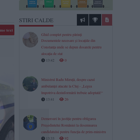
STIRI CALDE
me text
Ghid complet pentru părinți
Documentele necesare și locațiile din
Constanța unde se depun dosarele pentru
alocația de stat
13:42
0
Ministrul Radu Miruță, despre cazul
ambulanței atacate la Cluj - „Legea
împotriva dezinformării trebuie adoptată!“
13:41
26
Demersuri în justiție pentru obligarea
Președintelui României la desemnarea
candidatului pentru funcția de prim-ministru
13:33
92