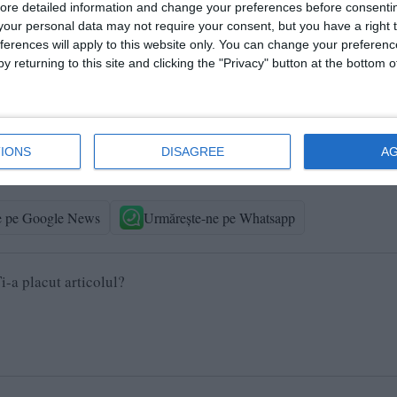
ore detailed information and change your preferences before consenti
our personal data may not require your consent, but you have a right t
ferences will apply to this website only. You can change your preferen
y returning to this site and clicking the "Privacy" button at the bottom
ublic și sunt obținute din surse publice deschise.
ortat la Penitenciarul Poarta Albă
IONS
DISAGREE
A
e pe Google News
Urmărește-ne pe Whatsapp
i-a placut articolul?