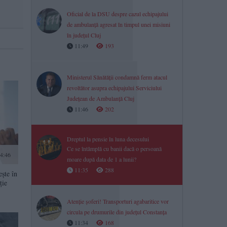
Oficial de la DSU despre cazul echipajului
de ambulanță agresat în timpul unei misiuni
în județul Cluj
11:49
193
Ministerul Sănătății condamnă ferm atacul
revoltător asupra echipajului Serviciului
Județean de Ambulanță Cluj
11:46
202
Dreptul la pensie în luna decesului
Ce se întâmplă cu banii dacă o persoană
4:46
moare după data de 1 a lunii?
11:35
288
ște în
ție
Atenție șoferi! Transporturi agabaritice vor
circula pe drumurile din județul Constanța
11:34
168