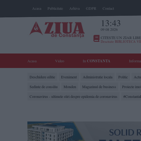
Acasa
Publicitate
Arhiva
GDPR
Contact
13:43
09 08 2026
CITESTE UN ZIAR LIBE
Deschide BIBLIOTECA V
Acasa
Video
In
CONSTANTA
Informa
Deschidere editie
Eveniment
Administratie locala
Politic
Actua
Sedinte de consiliu
Monden
Magazinul de business
Proiecte imo
Coronavirus - ultimele stiri despre epidemia de coronavirus
#Constanta