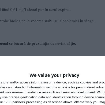
ul fiind 0,61 mg/l alcool pur în aerul expirat.
 probe biologice în vederea stabilirii alcoolemiei în sânge.
penal se bucură de prezumția de nevinovăție.
activitatea jurnalistică este exonerată de la unele prevederi ale
 între libertatea de exprimare şi protecţia datelor cu caracter
We value your privacy
store and/or access information on a device, such as cookies and pro
ifiers and standard information sent by a device for personalised adver
tent measurement, audience research and services development.
With 
 use precise geolocation data and identification through device scanni
ur 1733 partners’ processing as described above. Alternatively you may 