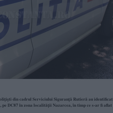
polițiști din cadrul Serviciului Siguranță Rutieră au identifica
 pe DC87 în zona localității Nazarcea, în timp ce s-ar fi aflat