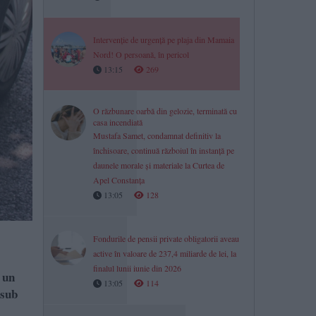
Intervenție de urgență pe plaja din Mamaia
Nord! O persoană, în pericol
13:15
269
O răzbunare oarbă din gelozie, terminată cu
casa incendiată
Mustafa Samet, condamnat definitiv la
închisoare, continuă războiul în instanță pe
daunele morale și materiale la Curtea de
Apel Constanța
13:05
128
Fondurile de pensii private obligatorii aveau
active în valoare de 237,4 miliarde de lei, la
finalul lunii iunie din 2026
t un
13:05
114
 sub