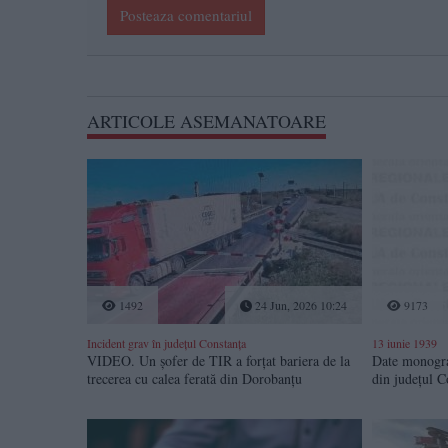
Posteaza comentariul
ARTICOLE ASEMANATOARE
1492
24 Jun, 2026 10:24
9173
Incident grav în județul Constanța
13 iunie 1939
VIDEO. Un șofer de TIR a forțat bariera de la
Date monogra
trecerea cu calea ferată din Dorobanțu
din județul C