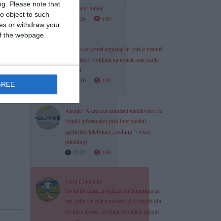
ng.
Please note that
gâtul unei femei
o object to such
12:36
189
ces or withdraw your
 of the webpage.
Zeci de cerșetori depistați în gări și trenuri
de călători! Polițiștii au aplicat mai multe
amenzi
12:16
188
GREE
Atenție! A crescut numărul tentativelor de
fraudă informatică prin intermediul
apelurilor telefonice „vishing” (voice
phishing)
12:13
169
Farul Constanța
Iustin Doicaru, golgheter în Superliga cu
trei goluri în patru meciuri și o reușită din
lovitură liberă. „Trebuia să vină și timpul