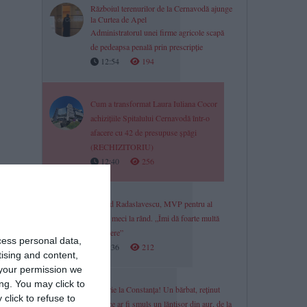
Războiul terenurilor de la Cernavodă ajunge
la Curtea de Apel
Administratorul unei firme agricole scapă
de pedeapsa penală prin prescripție
12:54
194
Cum a transformat Laura Iuliana Cocor
achizițiile Spitalului Cernavodă într-o
afacere cu 42 de presupuse șpăgi
(RECHIZITORIU)
12:40
256
Eduard Radaslavescu, MVP pentru al
doilea meci la rând. „Îmi dă foarte multă
încredere”
cess personal data,
12:36
212
tising and content,
your permission we
ng. You may click to
Tâlhărie la Constanța! Un bărbat, reținut
click to refuse to
după ce ar fi smuls un lănțișor din aur, de la