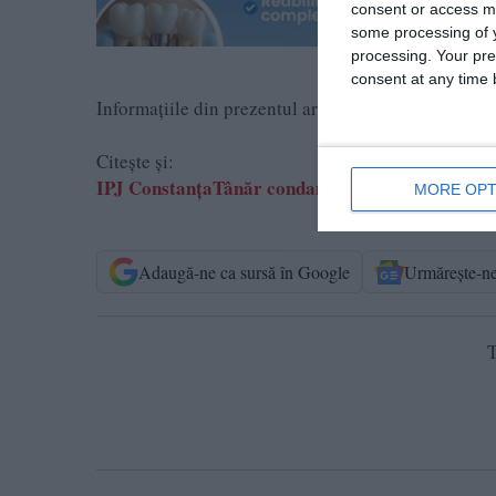
consent or access m
some processing of y
processing. Your pre
consent at any time b
Informațiile din prezentul articol sunt de interes p
Citește și:
IPJ ConstanțaTânăr condamnat la închisoare, esc
MORE OPT
Adaugă-ne ca sursă în Google
Urmărește-n
T