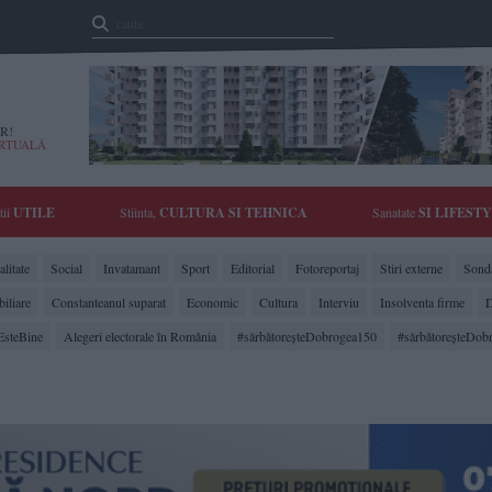
R!
IRTUALĂ
tii
UTILE
Stiinta,
CULTURA SI TEHNICA
Sanatate
SI LIFEST
litate
Social
Invatamant
Sport
Editorial
Fotoreportaj
Stiri externe
Sonda
biliare
Constanteanul suparat
Economic
Cultura
Interviu
Insolventa firme
D
EsteBine
Alegeri electorale în România
#sărbătoreşteDobrogea150
#sărbătoreşteDob