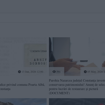
13 Jun, 2026 12:00
591
05 May, 2026 1
Parohia Nazarcea județul Constanța investe
fice privind comuna Poarta Albă,
conservarea patrimoniului! Anunț de selec
onstanța
pentru lucrări de restaurare și pictură
(DOCUMENT)