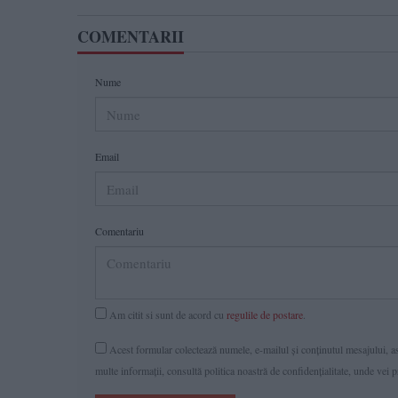
COMENTARII
Nume
Email
Comentariu
Am citit si sunt de acord cu
regulile de postare
.
Acest formular colectează numele, e-mailul şi conținutul mesajului, ast
multe informaţii, consultă politica noastră de confidenţialitate, unde vei 