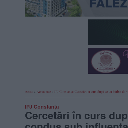
Acasa
»
Actualitate
»
IPJ Constanța: Cercetări în curs după ce un bărbat de 
IPJ Constanța
Cercetări în curs dup
condus sub influența