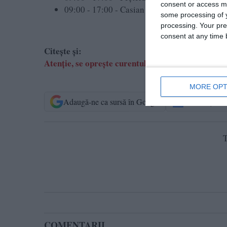
consent or access m
09:00 - 17:00 - Casian - Alte detalii: Casian -
some processing of y
processing. Your pre
consent at any time b
Citește și:
Atenție, se oprește curentul! Lista localităților 
MORE OPT
Adaugă-ne ca sursă în Google
Urmărește-n
T
COMENTARII