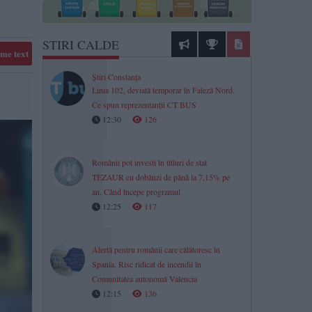
STIRI CALDE
me text
Știri Constanța
Linia 102, deviată temporar în Faleză Nord.
Ce spun reprezentanții CT BUS
12:30
126
Românii pot investi în titluri de stat
TEZAUR cu dobânzi de până la 7,15% pe
an. Când începe programul
12:25
117
Alertă pentru românii care călătoresc în
Spania. Risc ridicat de incendii în
Comunitatea autonomă Valencia
12:15
136