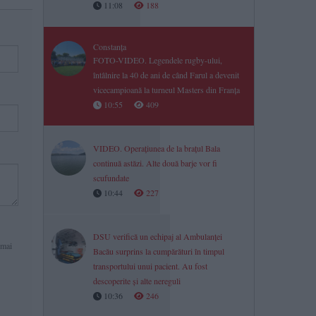
11:08
188
Constanța
FOTO-VIDEO. Legendele rugby-ului,
întâlnire la 40 de ani de când Farul a devenit
vicecampioană la turneul Masters din Franța
10:55
409
VIDEO. Operațiunea de la brațul Bala
continuă astăzi. Alte două barje vor fi
scufundate
10:44
227
DSU verifică un echipaj al Ambulanței
 mai
Bacău surprins la cumpărături în timpul
transportului unui pacient. Au fost
descoperite și alte nereguli
10:36
246