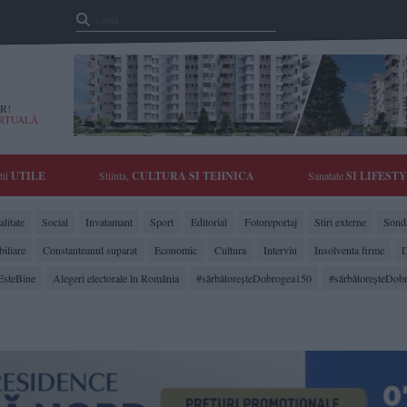
R!
IRTUALĂ
tii
UTILE
Stiinta,
CULTURA SI TEHNICA
Sanatate
SI LIFEST
litate
Social
Invatamant
Sport
Editorial
Fotoreportaj
Stiri externe
Sonda
biliare
Constanteanul suparat
Economic
Cultura
Interviu
Insolventa firme
D
EsteBine
Alegeri electorale în România
#sărbătoreşteDobrogea150
#sărbătoreşteDob