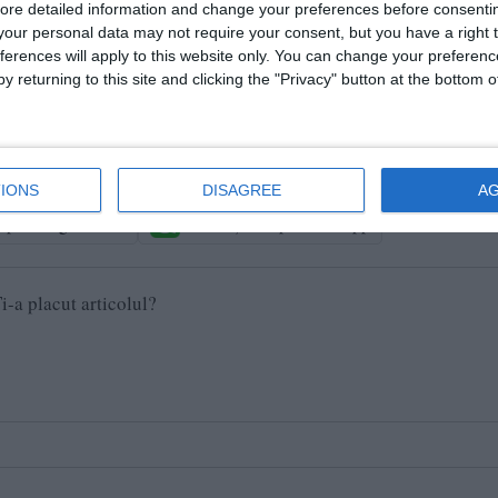
ore detailed information and change your preferences before consenti
 întrerupere totală.
our personal data may not require your consent, but you have a right t
ferences will apply to this website only. You can change your preferen
y returning to this site and clicking the "Privacy" button at the bottom
și străzilor afectate din județul Constanța în următoarea peri
IONS
DISAGREE
A
e pe Google News
Urmărește-ne pe Whatsapp
i-a placut articolul?