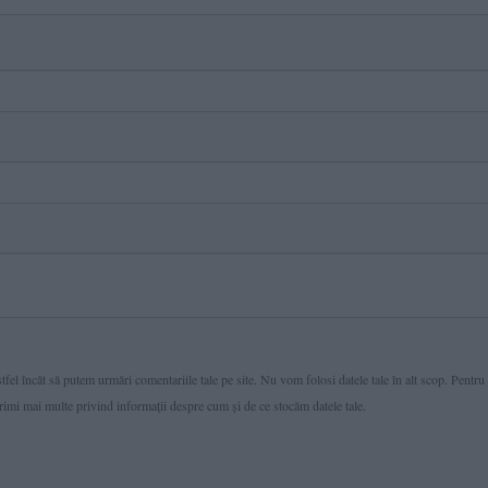
fel încât să putem urmări comentariile tale pe site. Nu vom folosi datele tale în alt scop. Pentru
primi mai multe privind informaţii despre cum și de ce stocăm datele tale.