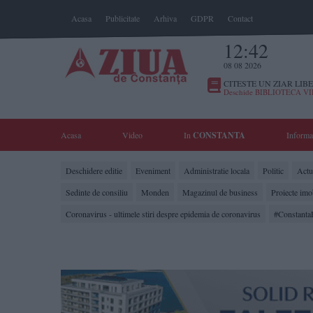
Acasa
Publicitate
Arhiva
GDPR
Contact
12:42
08 08 2026
CITESTE UN ZIAR LIBE
Deschide BIBLIOTECA V
Acasa
Video
In
CONSTANTA
Informa
Deschidere editie
Eveniment
Administratie locala
Politic
Actua
Sedinte de consiliu
Monden
Magazinul de business
Proiecte imo
Coronavirus - ultimele stiri despre epidemia de coronavirus
#Constanta