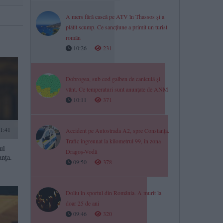
A mers fără cască pe ATV în Thassos și a
plătit scump. Ce sancțiune a primit un turist
român
10:26
231
Dobrogea, sub cod galben de caniculă și
vânt. Ce temperaturi sunt anunțate de ANM
10:11
371
1:41
Accident pe Autostrada A2, spre Constanța.
Trafic îngreunat la kilometrul 99, în zona
ul
Dragoș-Vodă
anța.
09:50
378
Doliu în sportul din România. A murit la
doar 25 de ani
09:46
320