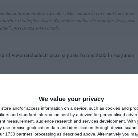
ntenanță sau modernizări ale rețelei, situații în care sunt luate toate
orilor și colegilor noștri. Regretăm neplăcerile resimțite, în cazurile 
ățile”, precizează sursa citată.
te-ul www.reteleelectrice.ro și poate fi consultată în secțiunea
ihail Kogălniceanu, Arcului, Delfinului, Vînători, sediu Primărie 
We value your privacy
: cartierul Compozitorilor, bloc Prim Coz Residence - str. Ed
store and/or access information on a device, such as cookies and pro
a; blocurile: 5, 7, 8 (PF Vasvari) - str. C-tin Bobescu și Haricl
ifiers and standard information sent by a device for personalised adver
itorilor, bloc Prim Coz Residence - str. Edmond Deda 14, bloc
tent measurement, audience research and services development.
With 
 use precise geolocation data and identification through device scanni
 8 (PF Vasvari) - str. C-tin Bobescu și Haricleea Darclee.
ur 1733 partners’ processing as described above. Alternatively you may 
. Morii, Izvorului (parțial), Florilor (parțial), zona CAP.