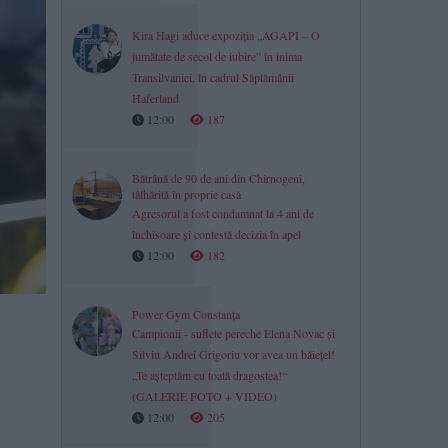
Kira Hagi aduce expoziția „AGAPI – O
jumătate de secol de iubire” în inima
Transilvaniei, în cadrul Săptămânii
Haferland
12:00
187
Bătrână de 90 de ani din Chirnogeni,
tâlhărită în proprie casă
Agresorul a fost condamnat la 4 ani de
închisoare și contestă decizia în apel
12:00
182
Power Gym Constanța
Campionii - suflete pereche Elena Novac și
Silviu Andrei Grigoriu vor avea un băiețel!
„Te așteptăm cu toată dragostea!“
(GALERIE FOTO + VIDEO)
12:00
205