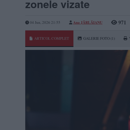
zonele vizate
971
Ana JĂRLĂIANU
04 Jun, 2026 21:55
ARTICOL COMPLET
GALERIE FOTO
(1)