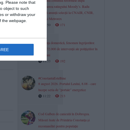
România continuă reformele după
ng.
Please note that
menținerea ratingului Moody’s. Radu
o object to such
Miruță anunță selecții la CNAIR, CNIR,
ces or withdraw your
CFR și Metrorex
 of the webpage.
11:50
171
oadă
Violența domestică, fenomen îngrijorător.
Peste 72.000 de intervenții ale polițiștilor în
GREE
șase luni
11:33
192
#ConstantaEsteBine
8 august 2026. Portalul Leului, 8.08 - care
începe seria de ”portale” energetice
11:22
213
Cod Galben de caniculă în Dobrogea.
Măsuri luate de Primăria Constanța și
recomandări pentru populație