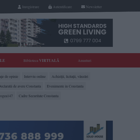
Inregistrare
Autentificare
Newsletter
YLE
Biblioteca
VIRTUALĂ
Anunturi
je de opinie
Interviu online
Achiziții, licitații, vânzări
eclaratii de avere Constanta
Evenimente in Constanta
rogea147
Cadre Securitate Constanta