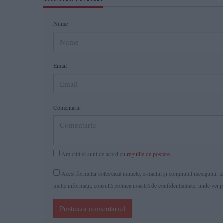
Nume
Email
Comentariu
Am citit si sunt de acord cu
regulile de postare
.
Acest formular colectează numele, e-mailul şi conținutul mesajului, ast
multe informaţii, consultă politica noastră de confidenţialitate, unde vei 
Posteaza comentariul