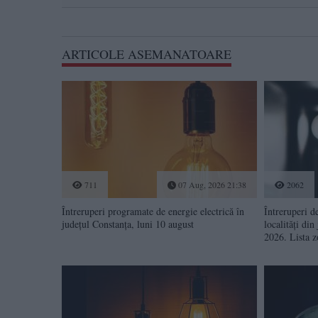
ARTICOLE ASEMANATOARE
711
07 Aug, 2026 21:38
2062
Întreruperi programate de energie electrică în
Întreruperi d
județul Constanța, luni 10 august
localități din
2026. Lista z