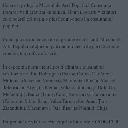
Cu acest prilej, la Muzeul de Artă Populară Constanța
intrarea va fi gratuită duminică, 10 mai, pentru vizitatorii
care poartă cel puțin o piesă componentă a costumului
popular.
Conceput ca un muzeu de cuprindere națională, Muzeul de
Artă Populară deține în patrimoniu piese de port din toate
zonele etnografice ale țării.
În expoziția permanentă pot fi admirate ansambluri
vestimentare din: Dobrogea (Ostrov, Oltina, Dunăreni),
Moldova (Suceava, Vrancea), Muntenia (Buzău, Muscel,
Teleorman, Argeș), Oltenia (Vâlcea, Romanați, Dolj, Olt,
Mehedinți), Banat (Timiș, Caraș-Severin) și Transilvania
(Pădureni, Sibiu, Sălaj, Valea Târnavelor, Arad, Țara
Zarandului, Maramureș, Oaș, Bistrița-Năsăud, Cluj).
Programul de vizitare este cuprins între orele 09.00-17.00.