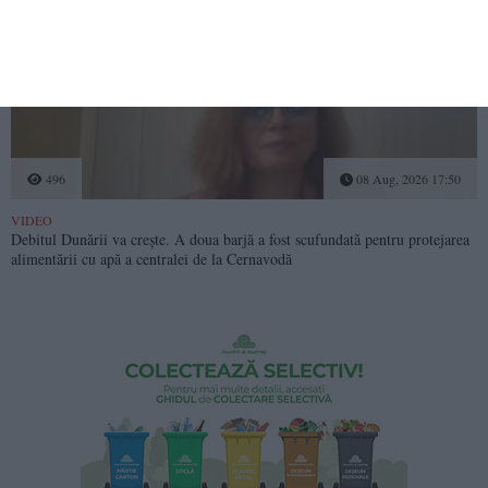
496
08 Aug, 2026 17:50
VIDEO
Debitul Dunării va crește. A doua barjă a fost scufundată pentru protejarea
alimentării cu apă a centralei de la Cernavodă