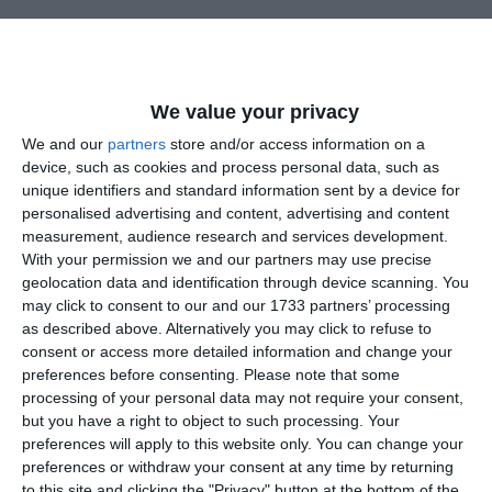
We value your privacy
We and our
partners
store and/or access information on a
device, such as cookies and process personal data, such as
unique identifiers and standard information sent by a device for
personalised advertising and content, advertising and content
measurement, audience research and services development.
With your permission we and our partners may use precise
geolocation data and identification through device scanning. You
may click to consent to our and our 1733 partners’ processing
as described above. Alternatively you may click to refuse to
consent or access more detailed information and change your
preferences before consenting.
Please note that some
processing of your personal data may not require your consent,
„Ziua Națională a Costumului Tradiţional din România” a
but you have a right to object to such processing. Your
fost instituită prin Legea nr. 102/2015.
preferences will apply to this website only. You can change your
preferences or withdraw your consent at any time by returning
to this site and clicking the "Privacy" button at the bottom of the