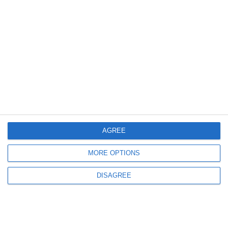
din Hârșova
2523
28 Jul, 2026 14:47
FOTO+VIDEO
Urmările accidentului cu incendiu de pe DN2A, la Hârșova, județul
AGREE
Constanța! Cisterna, distrusă complet
MORE OPTIONS
DISAGREE
959
28 Jul, 2026 14:17