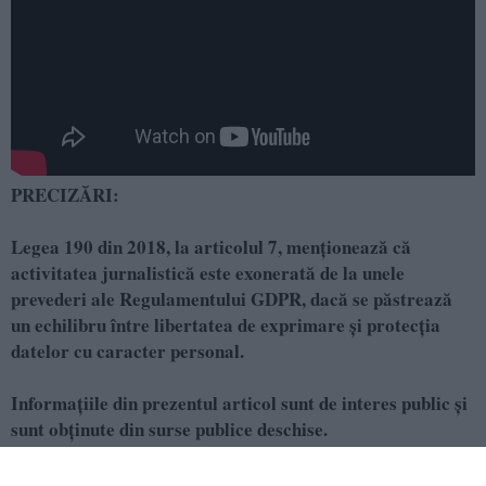
PRECIZĂRI:
Legea 190 din 2018, la articolul 7, menţionează că
activitatea jurnalistică este exonerată de la unele
prevederi ale Regulamentului GDPR, dacă se păstrează
un echilibru între libertatea de exprimare şi protecţia
datelor cu caracter personal.
Informațiile din prezentul articol sunt de interes public și
sunt obținute din surse publice deschise.