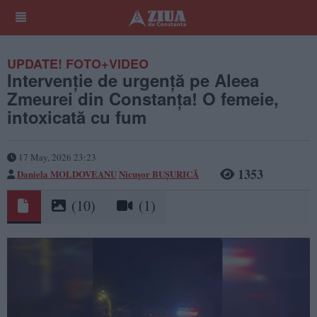
UPDATE! FOTO+VIDEO
Intervenție de urgență pe Aleea
Zmeurei din Constanța! O femeie,
intoxicată cu fum
17 May, 2026 23:23
1353
Daniela MOLDOVEANU
Nicușor BUȘURICĂ
(10)
(1)