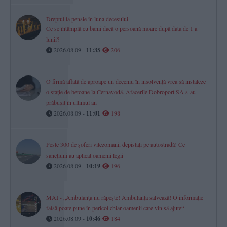
Dreptul la pensie în luna decesului
Ce se întâmplă cu banii dacă o persoană moare după data de 1 a
lunii?
2026.08.09 -
11:35
206
O firmă aflată de aproape un deceniu în insolvență vrea să instaleze
o stație de betoane la Cernavodă. Afacerile Dobroport SA s-au
prăbușit în ultimul an
2026.08.09 -
11:01
198
Peste 300 de șoferi vitezomani, depistați pe autostradă! Ce
sancțiuni au aplicat oamenii legii
2026.08.09 -
10:19
196
MAI - „Ambulanța nu răpește! Ambulanța salvează! O informație
falsă poate pune în pericol chiar oamenii care vin să ajute“
2026.08.09 -
10:46
184