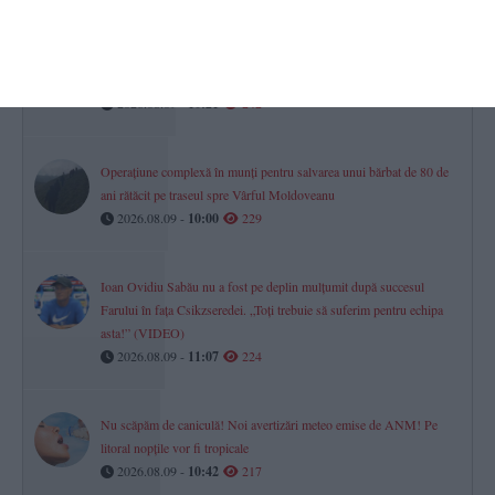
România la mâna importului de forță de muncă
Sute de meserii au rămas fără oameni. Lista oficială a meseriilor
„de care depinde economia”
2026.08.09 -
10:21
242
Operațiune complexă în munți pentru salvarea unui bărbat de 80 de
ani rătăcit pe traseul spre Vârful Moldoveanu
2026.08.09 -
10:00
229
Ioan Ovidiu Sabău nu a fost pe deplin mulțumit după succesul
Farului în fața Csikzseredei. „Toți trebuie să suferim pentru echipa
asta!” (VIDEO)
2026.08.09 -
11:07
224
Nu scăpăm de caniculă! Noi avertizări meteo emise de ANM! Pe
litoral nopțile vor fi tropicale
2026.08.09 -
10:42
217