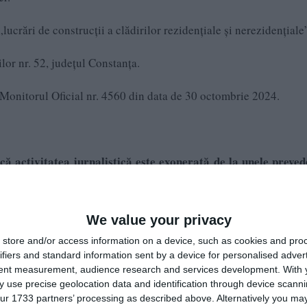
lucrări de construcții a clădirilor rezidențiale și nerezidențiale
ilor nr. 52, județul Constanța.
n Monitorul Oficial nr. 4560 din data de 30 octombrie 2024.
că activitatea jurnalistică este exonerată de la unele preved
bru între libertatea de exprimare şi protecţia datelor cu c
We value your privacy
store and/or access information on a device, such as cookies and pro
ifiers and standard information sent by a device for personalised adver
tent measurement, audience research and services development.
With 
 use precise geolocation data and identification through device scanni
ur 1733 partners’ processing as described above. Alternatively you may 