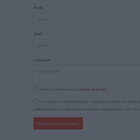
Nume
Email
Comentariu
Am citit si sunt de acord cu
regulile de postare
.
Acest formular colectează numele, e-mailul şi conținutul mesajului, ast
multe informaţii, consultă politica noastră de confidenţialitate, unde vei 
Posteaza comentariul