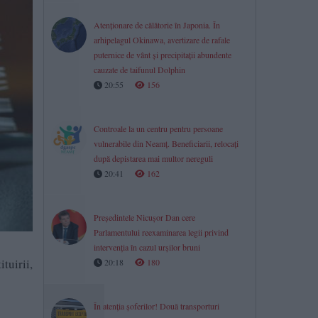
Atenționare de călătorie în Japonia. În
arhipelagul Okinawa, avertizare de rafale
puternice de vânt și precipitații abundente
cauzate de taifunul Dolphin
20:55
156
Controale la un centru pentru persoane
vulnerabile din Neamț. Beneficiarii, relocați
după depistarea mai multor nereguli
20:41
162
Președintele Nicușor Dan cere
Parlamentului reexaminarea legii privind
intervenția în cazul urșilor bruni
tuirii,
20:18
180
În atenția șoferilor! Două transporturi