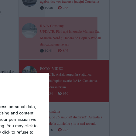
agabaritice vor traversa județul Constanța
19:48
266
”.
RAJA Constanța
UPDATE. Fără apă în zonele Mamaia Sat,
Mamaia Nord și Tabăra de Copii Năvodari
din cauza unei avarii
19:41
807
FOTO+VIDEO
eri ale
UPDATE. Asfalt surpat în stațiunea
aracter
Mamaia după o avarie RAJA Constanța.
Pompierii intervin
19:34
930
cess personal data,
Știri România
tising and content,
Tânără, de 26 ani, dată dispărută! Aceasta a
your permission we
plecat de la domiciliu și n-a mai revenit
ng. You may click to
19:16
278
click to refuse to