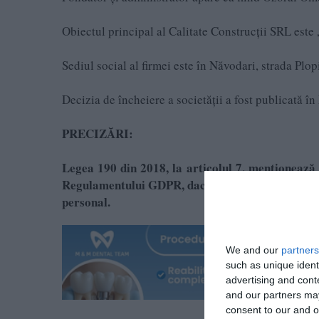
Obiectul principal al Calitate Construcții SRL este „
Sediul social al firmei este în Năvodari, strada Plop
Decizia de încheiere a societății a fost publicată î
PRECIZĂRI:
Legea 190 din 2018, la articolul 7, menţionează 
Regulamentului GDPR, dacă se păstrează un echili
personal.
We and our
partners
such as unique ident
advertising and con
and our partners may
consent to our and o