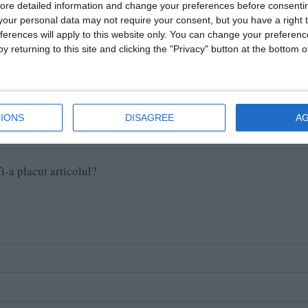
ore detailed information and change your preferences before consenti
our personal data may not require your consent, but you have a right t
public și sunt obținute din surse publice deschise.
ferences will apply to this website only. You can change your preferen
y returning to this site and clicking the "Privacy" button at the bottom
i-a pus bazele în Valu lui Traian
IONS
DISAGREE
A
e pe Google News
Urmărește-ne pe Whatsapp
i-a placut articolul?