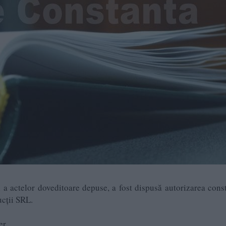
a actelor doveditoare depuse, a fost dispusă autorizarea consti
ucții SRL.
er.