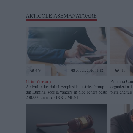
ARTICOLE ASEMANATOARE
479
26 Jun, 2026 11:12
710
Primăria Cons
Licitații Constanța
Activul industrial al Ecoplast Industries Group
organizatorii
din Lumina, scos la vânzare în bloc pentru peste
plata cheltuie
230.000 de euro (DOCUMENT)