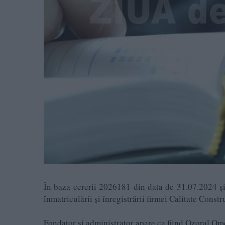
În baza cererii 2026181 din data de 31.07.2024 și 
înmatriculării și înregistrării firmei Calitate Constr
Fondator și administrator apare ca fiind Ozoral Om