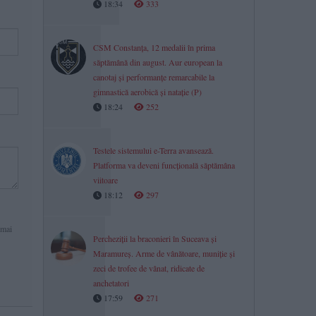
18:34
333
CSM Constanța, 12 medalii în prima
săptămână din august. Aur european la
canotaj și performanțe remarcabile la
gimnastică aerobică și natație (P)
18:24
252
Testele sistemului e-Terra avansează.
Platforma va deveni funcțională săptămâna
viitoare
18:12
297
 mai
Percheziții la braconieri în Suceava și
Maramureș. Arme de vânătoare, muniție și
zeci de trofee de vânat, ridicate de
anchetatori
17:59
271