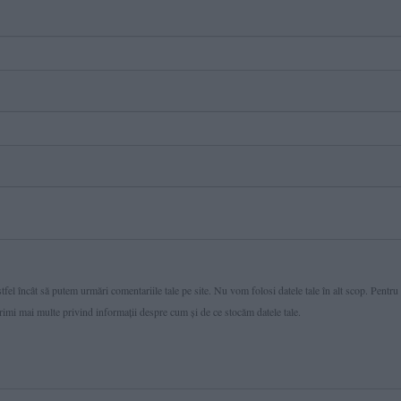
fel încât să putem urmări comentariile tale pe site. Nu vom folosi datele tale în alt scop. Pentru
primi mai multe privind informaţii despre cum și de ce stocăm datele tale.