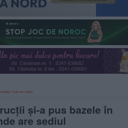
onstanța. Unde are sediul
rucții și-a pus bazele în
nde are sediul