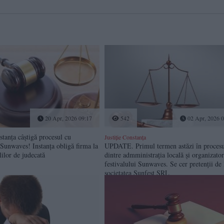
20 Apr, 2026 09:17
542
02 Apr, 2026 0
tanța câștigă procesul cu
Justiție Constanța
 Sunwaves! Instanța obligă firma la
UPDATE. Primul termen astăzi în procesu
lilor de judecată
dintre admministrația locală și organizator
festivalului Sunwaves. Se cer pretenții de 
societatea Sunfest SRL