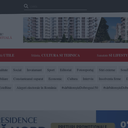
R!
IRTUALĂ
tii
UTILE
Stiinta,
CULTURA SI TEHNICA
Sanatate
SI LIFEST
litate
Social
Invatamant
Sport
Editorial
Fotoreportaj
Stiri externe
Sonda
biliare
Constanteanul suparat
Economic
Cultura
Interviu
Insolventa firme
D
EsteBine
Alegeri electorale în România
#sărbătoreşteDobrogea150
#sărbătoreşteDob