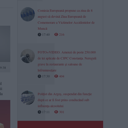
Comisia Europeană propune ca ziua de 8
august să devină Ziua Europeană de
Comemorare a Victimelor Accidentelor de
Muncă
17:40
216
FOTO+VIDEO. Amenzi de peste 250.000
de lei aplicate de CJPC Constanța. Nereguli
grave în restaurante și saloane de
9:38
înfrumusețare
17:30
404
l
ii
la
Polițist din Argeș, suspendat din funcție
după ce ar fi fost prins conducând sub
influența alcoolului
17:11
301