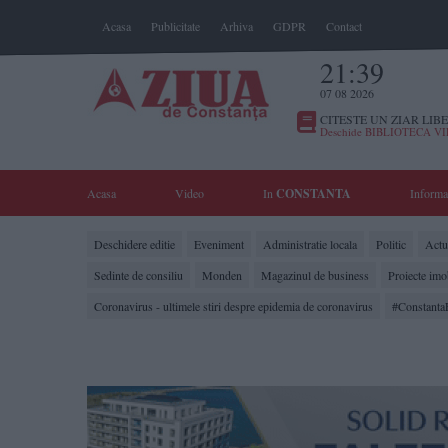
Acasa
Publicitate
Arhiva
GDPR
Contact
21:39
07 08 2026
CITESTE UN ZIAR LIBE
Deschide BIBLIOTECA V
Acasa
Video
In
CONSTANTA
Informa
Deschidere editie
Eveniment
Administratie locala
Politic
Actua
Sedinte de consiliu
Monden
Magazinul de business
Proiecte imo
Coronavirus - ultimele stiri despre epidemia de coronavirus
#Constanta