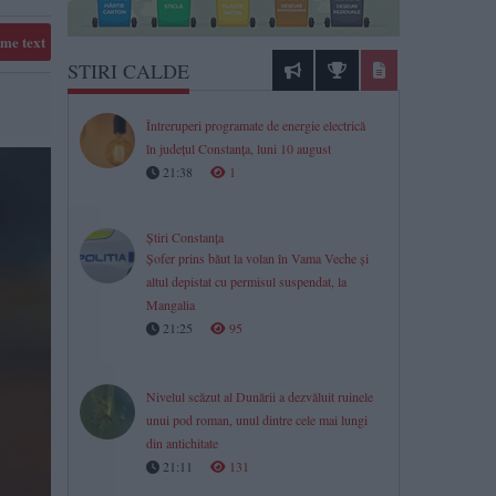
me text
STIRI CALDE
Întreruperi programate de energie electrică
în județul Constanța, luni 10 august
21:38
1
Știri Constanța
Șofer prins băut la volan în Vama Veche și
altul depistat cu permisul suspendat, la
Mangalia
21:25
95
Nivelul scăzut al Dunării a dezvăluit ruinele
unui pod roman, unul dintre cele mai lungi
din antichitate
21:11
131