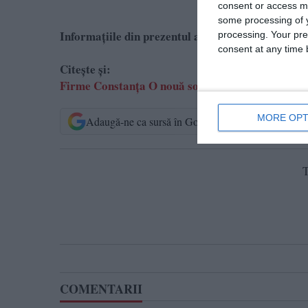
consent or access m
some processing of y
Informațiile din prezentul articol sunt de interes 
processing. Your pre
consent at any time b
Citește și:
Firme Constanța O nouă societate de construcții ș
MORE OPT
Adaugă-ne ca sursă în Google
Urmărește-n
T
COMENTARII