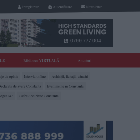
Inregistrare
Autentificare
Newsletter
YLE
Biblioteca
VIRTUALĂ
Anunturi
je de opinie
Interviu online
Achiziții, licitații, vânzări
eclaratii de avere Constanta
Evenimente in Constanta
rogea147
Cadre Securitate Constanta