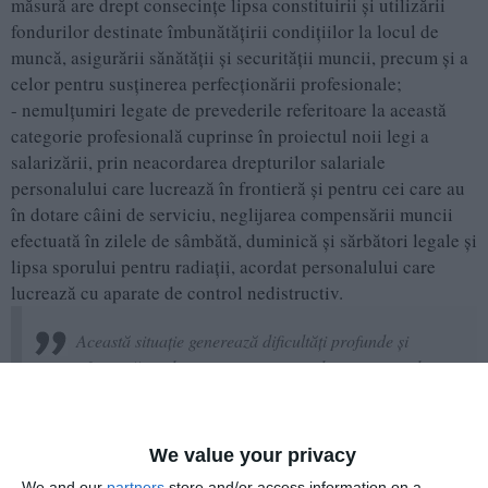
măsură are drept consecințe lipsa constituirii și utilizării
fondurilor destinate îmbunătățirii condițiilor la locul de
muncă, asigurării sănătății și securității muncii, precum și a
celor pentru susținerea perfecționării profesionale;
- nemulțumiri legate de prevederile referitoare la această
categorie profesională cuprinse în proiectul noii legi a
salarizării, prin neacordarea drepturilor salariale
personalului care lucrează în frontieră și pentru cei care au
în dotare câini de serviciu, neglijarea compensării muncii
efectuată în zilele de sâmbătă, duminică și sărbători legale și
lipsa sporului pentru radiații, acordat personalului care
lucrează cu aparate de control nedistructiv.
Această situație generează dificultăți profunde și
afectează nu doar angajații, ci și calitatea serviciilor
oferite cetățenilor și societăților comerciale care
derulează operațiuni vamale.
Înțelegem și regretăm disconfortul ce va fi creat
We value your privacy
călătorilor și operatorilor economici din cauza acestei
We and our
partners
store and/or access information on a