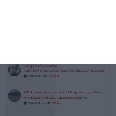
Justiție Constanța
Cine sunt cei 186 de judecători care împart dreptatea în Constanța
și Tulcea?
2026.08.07 -
17:00
487
Începe numărătoarea inversă pentru Festivalul „Mamaia” 2026.
Centrul „Teodor T. Burada” Constanța va prezenta ultimele detalii
(P)
2026.08.07 -
11:32
481
Fără apă caldă în Constanța
Cinci puncte termice, afectate vineri de lucrările RAJA. Iată zonele!
2026.08.07 -
09:30
463
VIDEO. A început inundarea controlată a primei barje pe Dunăre.
Operațiunea de scufundare durează până la patru ore
2026.08.07 -
17:03
462