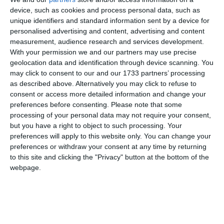
greve de avertisment, însă subliniem că drepturile și
device, such as cookies and process personal data, such as
condițiile de muncă ale angajaților vamali trebuie
unique identifiers and standard information sent by a device for
respectate iar scopul acțiunii este atragerea atenției
personalised advertising and content, advertising and content
autorităților române asupra problemelor grave cu
measurement, audience research and services development.
care se confruntă personalul vamal și rămase
With your permission we and our partners may use precise
geolocation data and identification through device scanning. You
nerezolvate de ani de zile.
may click to consent to our and our 1733 partners’ processing
Lipsa dialogului și neprezentarea la procedura de
as described above. Alternatively you may click to refuse to
conciliere din partea instituției vamale a blocat
consent or access more detailed information and change your
soluționarea pașnică a acestui conflict de muncă și
preferences before consenting.
Please note that some
drept urmare facem apel la autorități să soluționeze
processing of your personal data may not require your consent,
urgent aceste probleme, să inițieze negocieri reale și
but you have a right to object to such processing. Your
transparente și să asigure respectarea tuturor
preferences will apply to this website only. You can change your
preferences or withdraw your consent at any time by returning
drepturilor angajaților din vamă“ - mai transmite
to this site and clicking the "Privacy" button at the bottom of the
sursa citată
webpage.
Adaugă-ne ca sursă în Google
Urmărește-ne pe Google News