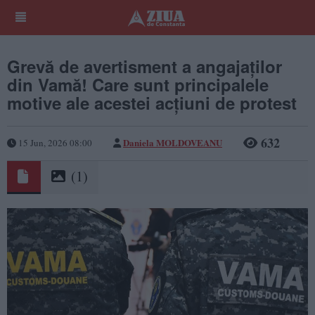
Grevă de avertisment a angajaților
din Vamă! Care sunt principalele
motive ale acestei acțiuni de protest
632
Daniela MOLDOVEANU
15 Jun, 2026 08:00
(1)