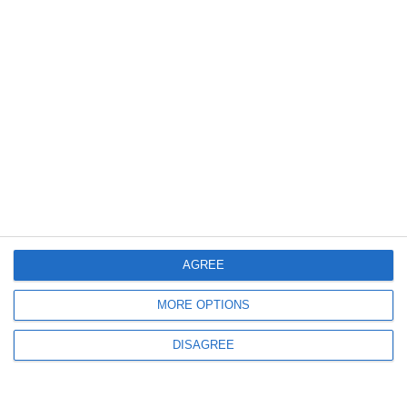
186
07 Aug, 2026 20:18
Președintele Nicușor Dan cere Parlamentului reexaminarea legii privind
intervenția în cazul urșilor bruni
AGREE
272
07 Aug, 2026 19:48
MORE OPTIONS
În atenția șoferilor! Două transporturi agabaritice vor traversa județul
Constanța
DISAGREE