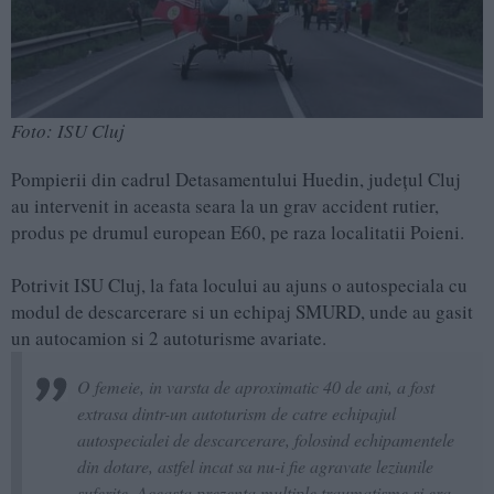
Foto: ISU Cluj
Pompierii din cadrul Detasamentului Huedin, județul Cluj
au intervenit in aceasta seara la un grav accident rutier,
produs pe drumul european E60, pe raza localitatii Poieni.
Potrivit ISU Cluj, la fata locului au ajuns o autospeciala cu
modul de descarcerare si un echipaj SMURD, unde au gasit
un autocamion si 2 autoturisme avariate.
O femeie, in varsta de aproximatic 40 de ani, a fost
extrasa dintr-un autoturism de catre echipajul
autospecialei de descarcerare, folosind echipamentele
din dotare, astfel incat sa nu-i fie agravate leziunile
suferite. Aceasta prezenta multiple traumatisme si era