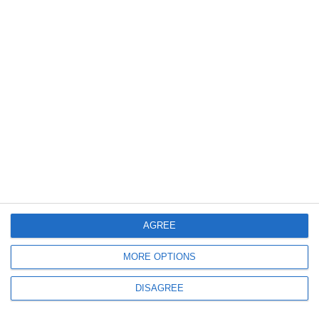
865
14 Mar, 2026 20:17
Tragedie în județul Cluj! Un bărbat decedat după ce a fost prins sub un
tractor
AGREE
926
12 Mar, 2026 20:20
MORE OPTIONS
UPDATE . Accident rutier grav la Negreni, județul Cluj. Un bărbat și o
DISAGREE
fetiță de 3 ani au murit