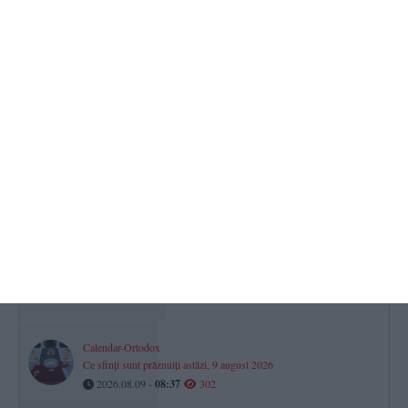
Dreptul la pensie în luna decesului
Ce se întâmplă cu banii dacă o persoană moare după data de 1 a
lunii?
2026.08.09 -
11:35
329
Nu scăpăm de caniculă! Noi avertizări meteo emise de ANM! Pe
litoral nopțile vor fi tropicale
2026.08.09 -
10:42
321
România a promovat în Divizia A a Campionatului European de
baschet feminin U18
2026.08.09 -
08:24
319
Calendar-Ortodox
Ce sfinți sunt prăznuiți astăzi, 9 august 2026
2026.08.09 -
08:37
302