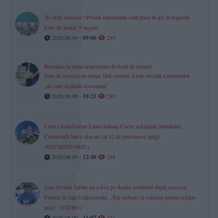
Te simți norocos? Premii importante sunt puse în joc la tragerile
Loto de astăzi, 9 august
2026.08.09 -
09:06
289
România la mâna importului de forță de muncă
Sute de meserii au rămas fără oameni. Lista oficială a meseriilor
„de care depinde economia”
2026.08.09 -
10:21
288
Cum a transformat Laura Iuliana Cocor achizițiile Spitalului
Cernavodă într-o afacere cu 42 de presupuse șpăgi
(RECHIZITORIU)
2026.08.09 -
12:40
288
Ioan Ovidiu Sabău nu a fost pe deplin mulțumit după succesul
Farului în fața Csikzseredei. „Toți trebuie să suferim pentru echipa
asta!” (VIDEO)
2026.08.09 -
11:07
271