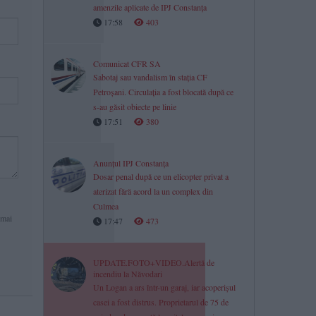
amenzile aplicate de IPJ Constanța
17:58
403
Comunicat CFR SA
Sabotaj sau vandalism în stația CF
Petroșani. Circulația a fost blocată după ce
s-au găsit obiecte pe linie
17:51
380
Anunțul IPJ Constanța
Dosar penal după ce un elicopter privat a
aterizat fără acord la un complex din
Culmea
 mai
17:47
473
UPDATE.FOTO+VIDEO.Alertă de
incendiu la Năvodari
Un Logan a ars într-un garaj, iar acoperișul
casei a fost distrus. Proprietarul de 75 de