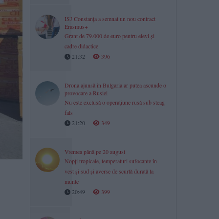
ISJ Constanța a semnat un nou contract
Erasmus+
Grant de 79.000 de euro pentru elevi și
cadre didactice
21:32
396
Drona ajunsă în Bulgaria ar putea ascunde o
provocare a Rusiei
Nu este exclusă o operațiune rusă sub steag
fals
21:20
349
Vremea până pe 20 august
Nopți tropicale, temperaturi sufocante în
vest și sud și averse de scurtă durată la
munte
20:49
399