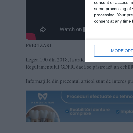
consent or access m
some processing of y
processing. Your pre
consent at any time b
PRECIZĂRI:
MORE OPT
Legea 190 din 2018, la articolul 7, menţionează că a
Regulamentului GDPR, dacă se păstrează un echilibru
Informațiile din prezentul articol sunt de interes p