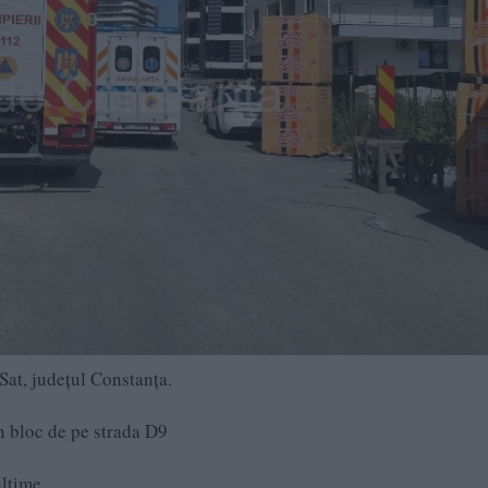
Sat, județul Constanța.
un bloc de pe strada D9
ălțime.