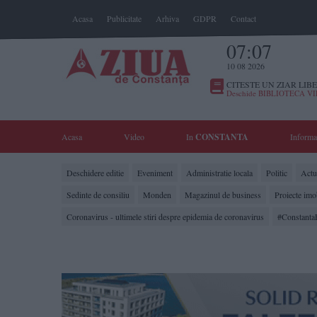
Acasa
Publicitate
Arhiva
GDPR
Contact
07:07
10 08 2026
CITESTE UN ZIAR LIBE
Deschide BIBLIOTECA V
Acasa
Video
In
CONSTANTA
Informa
Deschidere editie
Eveniment
Administratie locala
Politic
Actua
Sedinte de consiliu
Monden
Magazinul de business
Proiecte imo
Coronavirus - ultimele stiri despre epidemia de coronavirus
#Constanta