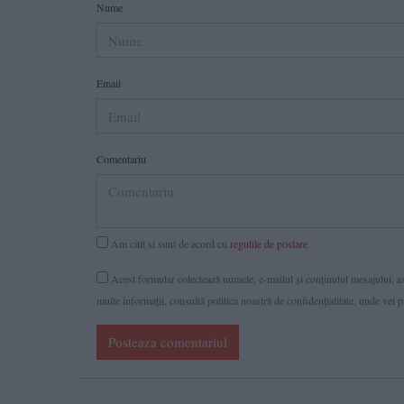
Nume
Email
Comentariu
Am citit si sunt de acord cu
regulile de postare
.
Acest formular colectează numele, e-mailul şi conținutul mesajului, ast
multe informaţii, consultă politica noastră de confidenţialitate, unde vei 
Posteaza comentariul