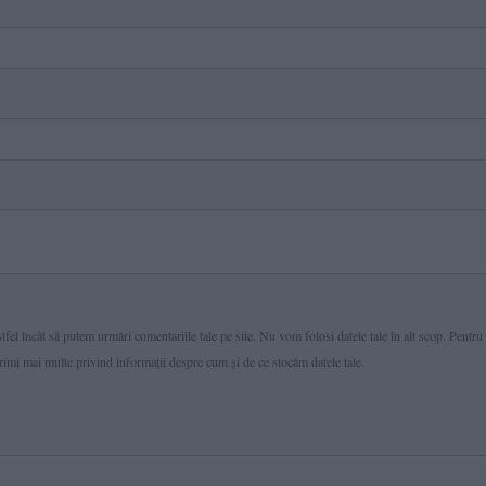
fel încât să putem urmări comentariile tale pe site. Nu vom folosi datele tale în alt scop. Pentru
primi mai multe privind informaţii despre cum și de ce stocăm datele tale.