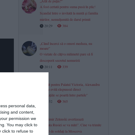
„Atât de puțin?”
A fost certată pentru suma pusă în plic!
Scandal între o invitată la nuntă și familia
mirilor, nemulțumită de darul primit
20:29
384
„Când încerci să o omori meduza, nu
moare”
O vietate de câțiva milimetri pare să fi
descoperit secretul nemuririi
20:11
339
Favorit pentru Palatul Victoria, Alexandru
Nazare evită răspunsul direct
„Discuțiile se poartă între partide”
19:52
365
cess personal data,
tising and content,
your permission we
Volodimir Zelenski avertizează
ng. You may click to
„Armata Rusiei se va mări”. Cine va trimite
click to refuse to
50.000 de soldați la Moscova