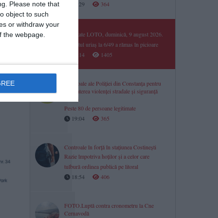
ng.
Please note that
19:29
364
o object to such
ces or withdraw your
Rezultate LOTO, duminică, 9 august 2026.
 of the webpage.
Reportul uriaș la 6/49 a rămas în picioare
19:14
1405
GREE
Controale ale Poliției din Constanța pentru
combaterea violenței stradale și siguranță
rutieră
Peste 80 de persoane legitimate
19:04
365
Controale în forță în stațiunea Costinești
Razie împotriva hoților și a celor care
tulbură ordinea publică pe litoral
18:54
406
FOTO.Luptă contra cronometru la Cne
Cernavodă