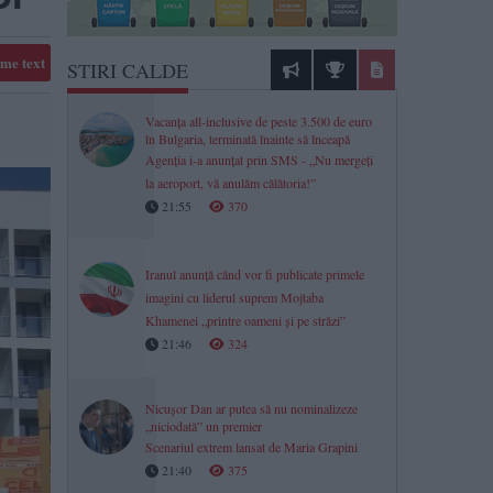
me text
STIRI CALDE
Vacanța all-inclusive de peste 3.500 de euro
în Bulgaria, terminată înainte să înceapă
Agenția i-a anunțat prin SMS - „Nu mergeți
la aeroport, vă anulăm călătoria!”
21:55
370
Iranul anunță când vor fi publicate primele
imagini cu liderul suprem Mojtaba
Khamenei „printre oameni şi pe străzi”
21:46
324
Nicușor Dan ar putea să nu nominalizeze
„niciodată” un premier
Scenariul extrem lansat de Maria Grapini
21:40
375