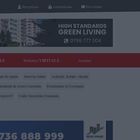
Inregistrare
Autentificare
Newsletter
YLE
Biblioteca
VIRTUALĂ
Anunturi
je de opinie
Interviu online
Achiziții, licitații, vânzări
eclaratii de avere Constanta
Evenimente in Constanta
rogea147
Cadre Securitate Constanta