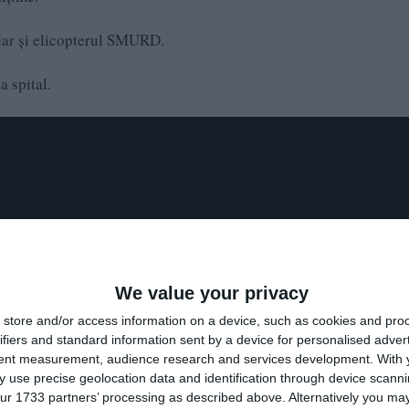
dar și elicopterul SMURD.
la spital.
We value your privacy
store and/or access information on a device, such as cookies and pro
ifiers and standard information sent by a device for personalised adver
tent measurement, audience research and services development.
With 
 use precise geolocation data and identification through device scanni
ur 1733 partners’ processing as described above. Alternatively you may 