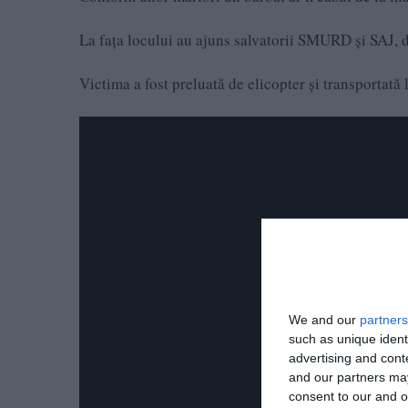
La fața locului au ajuns salvatorii SMURD și SAJ, 
Victima a fost preluată de elicopter și transportată 
We and our
partners
such as unique ident
advertising and con
and our partners may
consent to our and o