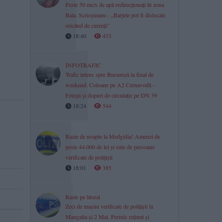
Peste 50 mc/s de apă redirecționați în zona
Bala. Scrioșteanu - „Barjele pot fi dislocate
oricând de curenți”
18:40
433
INFOTRAFIC
Trafic intens spre București la final de
weekend. Coloane pe A2 Cernavodă -
Fetești și dopuri de circulație pe DN 39
18:24
544
Razie de noapte la Medgidia! Amenzi de
peste 44.000 de lei și sute de persoane
verificate de polițiști
18:01
385
Razie pe litoral
Zeci de mașini verificate de polițiști la
Mangalia și 2 Mai. Permis reținut și