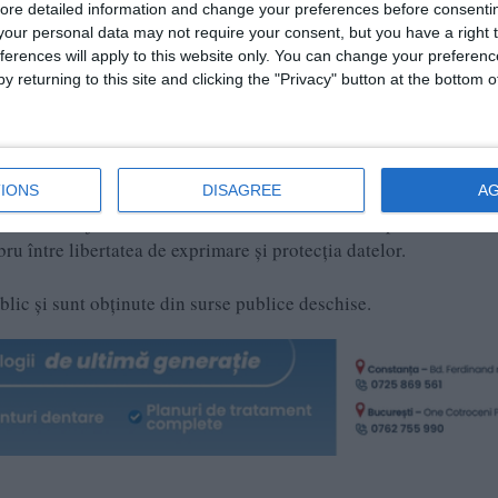
ore detailed information and change your preferences before consenti
our personal data may not require your consent, but you have a right t
ferences will apply to this website only. You can change your preferen
y returning to this site and clicking the "Privacy" button at the bottom
IONS
DISAGREE
A
ctivitatea jurnalistică este exonerată de la unele prevederi ale
 între libertatea de exprimare şi protecţia datelor.
ublic și sunt obținute din surse publice deschise.