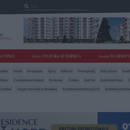
R!
IRTUALĂ
tii
UTILE
Stiinta,
CULTURA SI TEHNICA
Sanatate
SI LIFEST
litate
Social
Invatamant
Sport
Editorial
Fotoreportaj
Stiri externe
Sonda
biliare
Constanteanul suparat
Economic
Cultura
Interviu
Insolventa firme
D
EsteBine
Alegeri electorale în România
#sărbătoreşteDobrogea150
#sărbătoreşteDob