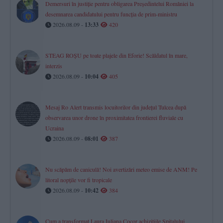
Demersuri în justiție pentru obligarea Președintelui României la
desemnarea candidatului pentru funcția de prim-ministru
2026.08.09 -
13:33
420
STEAG ROȘU pe toate plajele din Eforie! Scăldatul în mare,
interzis
2026.08.09 -
10:04
405
Mesaj Ro Alert transmis locuitorilor din județul Tulcea după
observarea unor drone în proximitatea frontierei fluviale cu
Ucraina
2026.08.09 -
08:01
387
Nu scăpăm de caniculă! Noi avertizări meteo emise de ANM! Pe
litoral nopțile vor fi tropicale
2026.08.09 -
10:42
384
Cum a transformat Laura Iuliana Cocor achizițiile Spitalului