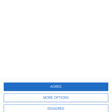
1700
11 Jul, 2026 20:33
VIDEO
Organizatorii „Beach, Please!” trag linie după primele zile de festival.
Selly susține o conferință de presă
669
11 Jul, 2026 11:08
FOTO+VIDEO. Delir la Beach, Please! Playboi Carti a aruncat în aer
scena de la Costinești cu un show de nivel mondial
AGREE
MORE OPTIONS
DISAGREE