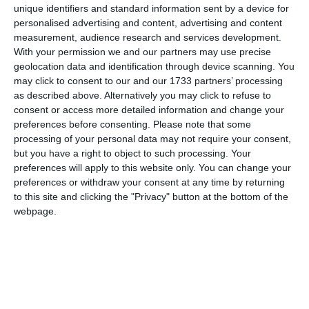
unique identifiers and standard information sent by a device for
personalised advertising and content, advertising and content
measurement, audience research and services development.
Comentariu
With your permission we and our partners may use precise
geolocation data and identification through device scanning. You
may click to consent to our and our 1733 partners’ processing
as described above. Alternatively you may click to refuse to
Am citit si sunt de acord cu
regulile de postare
.
consent or access more detailed information and change your
preferences before consenting.
Please note that some
Acest formular colectează numele, e-mailul şi conținutul mesajului, astfel încât
processing of your personal data may not require your consent,
să putem urmări comentariile tale pe site. Nu vom folosi datele tale în alt scop.
but you have a right to object to such processing. Your
Pentru mai multe informaţii, consultă politica noastră de confidenţialitate, unde vei
preferences will apply to this website only. You can change your
preferences or withdraw your consent at any time by returning
primi mai multe privind informaţii despre cum și de ce stocăm datele tale.
to this site and clicking the "Privacy" button at the bottom of the
webpage.
Posteaza comentariul
ARTICOLE ASEMANATOARE