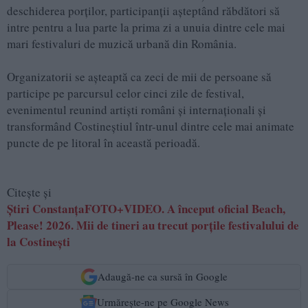
deschiderea porților, participanții așteptând răbdători să
intre pentru a lua parte la prima zi a unuia dintre cele mai
mari festivaluri de muzică urbană din România.
Organizatorii se așteaptă ca zeci de mii de persoane să
participe pe parcursul celor cinci zile de festival,
evenimentul reunind artiști români și internaționali și
transformând Costineștiul într-unul dintre cele mai animate
puncte de pe litoral în această perioadă.
Citește și
Știri ConstanțaFOTO+VIDEO. A început oficial Beach,
Please! 2026. Mii de tineri au trecut porțile festivalului de
la Costinești
Adaugă-ne ca sursă în Google
Urmărește-ne pe Google News