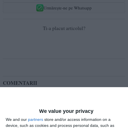
Urmărește-ne pe Whatsapp
Ti-a placut articolul?
COMENTARII
Nume
We value your privacy
We and our
partners
store and/or access information on a
Email
device, such as cookies and process personal data, such as