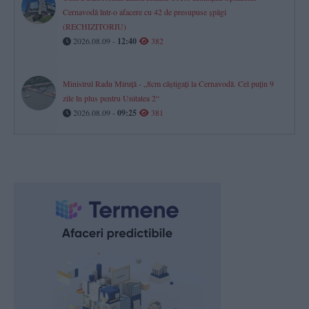
Cernavodă într-o afacere cu 42 de presupuse șpăgi
(RECHIZITORIU)
2026.08.09 -
12:40
382
Ministrul Radu Miruță - „8cm câștigați la Cernavodă. Cel puțin 9
zile în plus pentru Unitatea 2“
2026.08.09 -
09:25
381