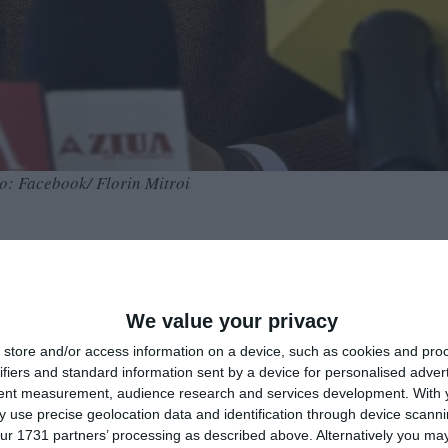
to: Facebook/ Florin Mitroi
We value your privacy
store and/or access information on a device, such as cookies and pro
 Mitroi, a transmis un mesaj constănțenilor cu prilejul sărbător
ifiers and standard information sent by a device for personalised adver
n și Elena.
tent measurement, audience research and services development.
With 
 use precise geolocation data and identification through device scanni
ur 1731 partners’ processing as described above. Alternatively you may 