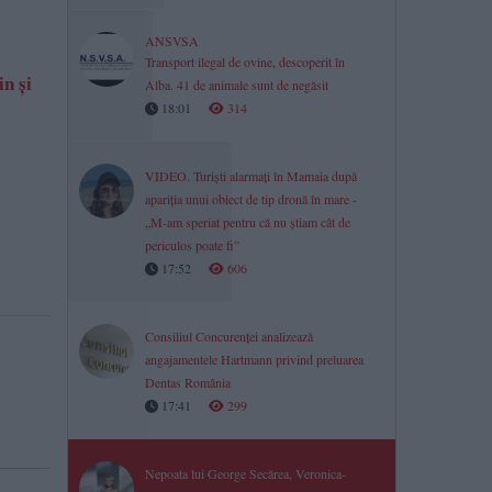
ANSVSA
Transport ilegal de ovine, descoperit în
n și
Alba. 41 de animale sunt de negăsit
18:01
314
VIDEO. Turiști alarmați în Mamaia după
apariția unui obiect de tip dronă în mare -
„M-am speriat pentru că nu știam cât de
periculos poate fi”
17:52
606
Consiliul Concurenței analizează
angajamentele Hartmann privind preluarea
Dentas România
17:41
299
Nepoata lui George Secărea, Veronica-