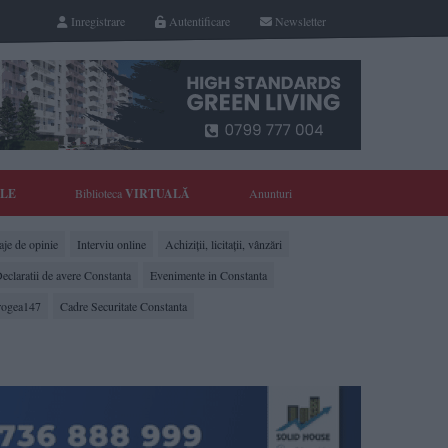
Inregistrare
Autentificare
Newsletter
YLE
Biblioteca
VIRTUALĂ
Anunturi
je de opinie
Interviu online
Achiziții, licitații, vânzări
eclaratii de avere Constanta
Evenimente in Constanta
rogea147
Cadre Securitate Constanta