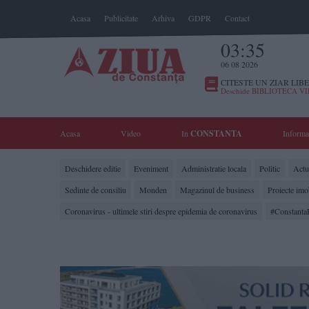
Acasa
Publicitate
Arhiva
GDPR
Contact
03:35
06 08 2026
CITESTE UN ZIAR LIBE
Deschide BIBLIOTECA V
Acasa
Video
In
CONSTANTA
Informa
Deschidere editie
Eveniment
Administratie locala
Politic
Actua
Sedinte de consiliu
Monden
Magazinul de business
Proiecte imo
Coronavirus - ultimele stiri despre epidemia de coronavirus
#Constanta