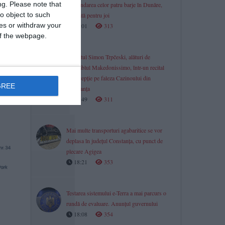
ng.
Please note that
Scufundarea celor patru barje în Dunăre,
o object to such
amânată pentru joi
ces or withdraw your
19:01
313
 of the webpage.
 mergem
Pianistul Simon Trpčeski, alături de
ansamblul Makedonissimo, într-un recital
de excepție pe faleza Cazinoului din
GREE
Constanța
e
18:49
311
Mai multe transporturi agabaritice se vor
deplasa în județul Constanța, cu punct de
plecare Agigea
18:21
353
Testarea sistemului e-Terra a mai parcurs o
rundă de evaluare. Anunțul guvernului
18:08
354