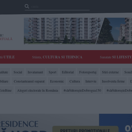
R!
IRTUALĂ
tii
UTILE
Stiinta,
CULTURA SI TEHNICA
Sanatate
SI LIFEST
litate
Social
Invatamant
Sport
Editorial
Fotoreportaj
Stiri externe
Sonda
biliare
Constanteanul suparat
Economic
Cultura
Interviu
Insolventa firme
D
EsteBine
Alegeri electorale în România
#sărbătoreşteDobrogea150
#sărbătoreşteDob