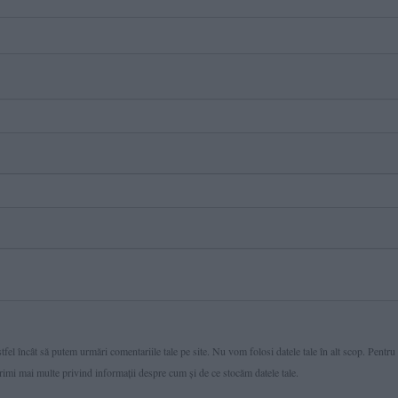
fel încât să putem urmări comentariile tale pe site. Nu vom folosi datele tale în alt scop. Pentru
primi mai multe privind informaţii despre cum și de ce stocăm datele tale.