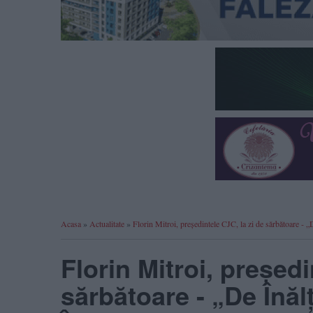
Acasa
»
Actualitate
»
Florin Mitroi, președintele CJC, la zi de sărbătoare - 
Florin Mitroi, președi
sărbătoare - „De Înăl