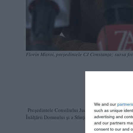
Florin Mitroi, președintele CJ Constanța; sursa fo
We and our
partners
Președintele Consiliului Județean Constanța, Florin
such as unique ident
Înălțării Domnului și a Sfinților Împărați Constanti
advertising and con
and our partners may
consent to our and o