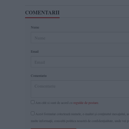
COMENTARII
Nume
Email
Comentariu
Am citit si sunt de acord cu
regulile de postare
.
Acest formular colectează numele, e-mailul şi conținutul mesajului, ast
multe informaţii, consultă politica noastră de confidenţialitate, unde vei 