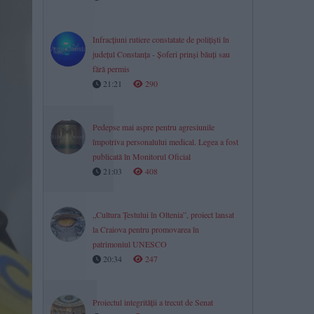
Infracțiuni rutiere constatate de polițiști în
județul Constanța - Șoferi prinși băuți sau
fără permis
21:21
290
Pedepse mai aspre pentru agresiunile
împotriva personalului medical. Legea a fost
publicată în Monitorul Oficial
21:03
408
„Cultura Țestului în Oltenia”, proiect lansat
la Craiova pentru promovarea în
patrimoniul UNESCO
20:34
247
Proiectul integrității a trecut de Senat