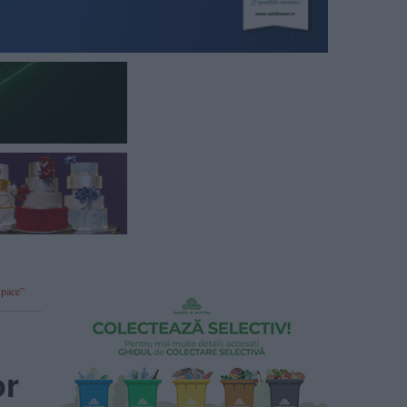
 pace”
or