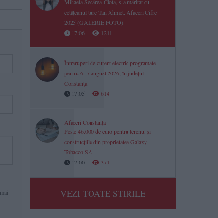
Mihaela Secărea-Ciota, s-a măritat cu
cetățeanul turc Tan Ahmet. Afaceri Cifre
2025 (GALERIE FOTO)
17:06
1211
Întreruperi de curent electric programate
pentru 6- 7 august 2026, în județul
Constanța
17:05
614
Afaceri Constanța
Peste 46.000 de euro pentru terenul și
construcțiile din proprietatea Galaxy
Tobacco SA
17:00
371
VEZI TOATE STIRILE
 mai