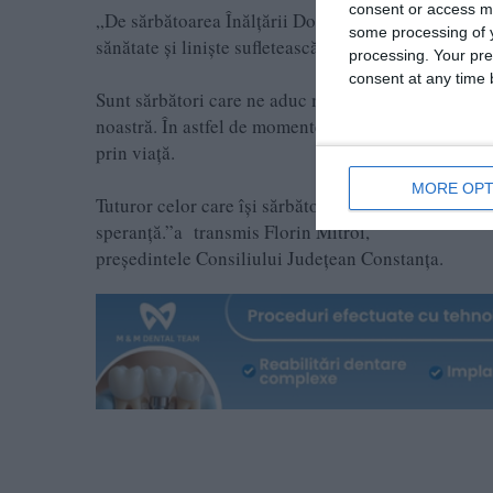
consent or access m
„De sărbătoarea Înălțării Domnului și a Sfinților Îm
some processing of y
sănătate și liniște sufletească.
processing. Your pre
consent at any time b
Sunt sărbători care ne aduc mai aproape de cei dragi
noastră. În astfel de momente, simțim mai mult cât 
prin viață.
MORE OPT
Tuturor celor care își sărbătoresc onomastica le ure
speranță.”a transmis Florin Mitroi,
președintele Consiliului Județean Constanța.