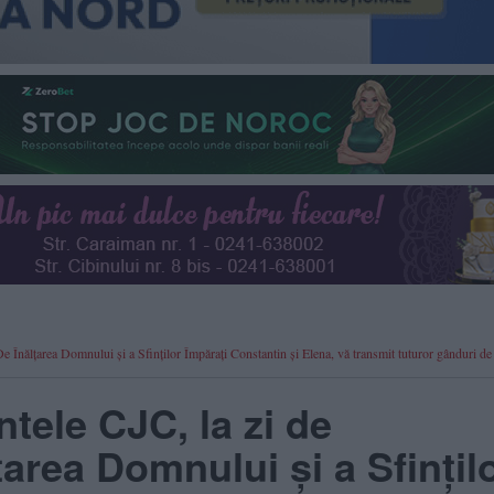
„De Înălțarea Domnului și a Sfinților Împărați Constantin și Elena, vă transmit tuturor gânduri de
ntele CJC, la zi de
țarea Domnului și a Sfințil