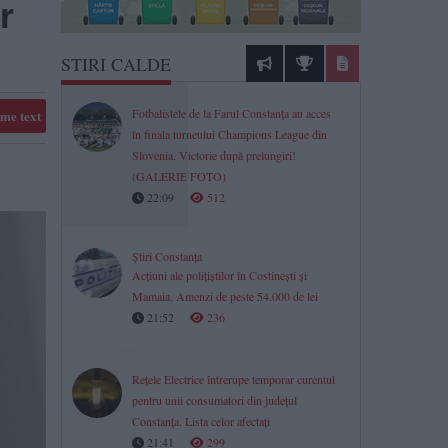
r
STIRI CALDE
Fotbalistele de la Farul Constanța au acces
me text
în finala turneului Champions League din
Slovenia. Victorie după prelungiri!
(GALERIE FOTO)
22:09
512
Știri Constanța
Acțiuni ale polițiștilor în Costinești și
Mamaia. Amenzi de peste 54.000 de lei
21:52
236
Rețele Electrice întrerupe temporar curentul
pentru unii consumatori din județul
Constanța. Lista celor afectați
21:41
299