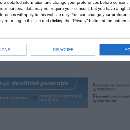
ore detailed information and change your preferences before consenti
părați Constantin și Elena, vă transmit tuturor gânduri de pace,
our personal data may not require your consent, but you have a right t
ferences will apply to this website only. You can change your preferen
y returning to this site and clicking the "Privacy" button at the bottom
, de credință și de tot ceea ce are cu adevărat valoare în viața
de importante sunt familia, sprijinul și oamenii alături de care
IONS
DISAGREE
A
z din inimă „La mulți ani!”, cu bucurii, iubire și multe motive d