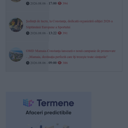
2026.08.06 -
17:00
394
Ședință de lucru, la Constanța, dedicată organizării ediției 2026 a
Săptămânii Europene a Sportului
2026.08.06 -
13:22
391
OMD Mamaia-Constanța lansează o nouă campanie de promovare
- „Mamaia, destinația perfectă care îți trezește toate simțurile”
2026.08.06 -
09:00
386