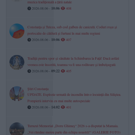
muzica tradițională a țării natale
2026.08.06 -
10:06
408
Constanța și Tulcea, sub cod galben de caniculă. Coduri roșu și
portocaliu de căldură și furtuni în mai multe regiuni
2026.08.06 -
10:06
407
Tradiții pentru spor și sănătate la Schimbarea la Față! Dacă astăzi
vremea este însorită, toamna va fi una roditoare și îmbelșugată
2026.08.06 -
09:22
405
Știri Constanța
UPDATE. Explozie urmată de incendiu într-o locuință din Siliștea.
Pompierii intervin cu mai multe autospeciale
2026.08.06 -
14:02
401
Turneul Memorial „Doru Ghimeș“ 2026 s-a disputat la Mamaia.
„Vei rămâne mereu parte din echipa noastră!“ (GALERIE FOTO)