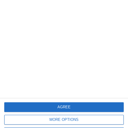
Argeș
Accident rutier grav între un TIR și un autoturism! Un bărbat a decedat
606
07 Jan, 2026 12:09
Șofer sub influența băuturilor alcoolice, implicat într-un accident rutier în
județul Argeș
AGREE
MORE OPTIONS