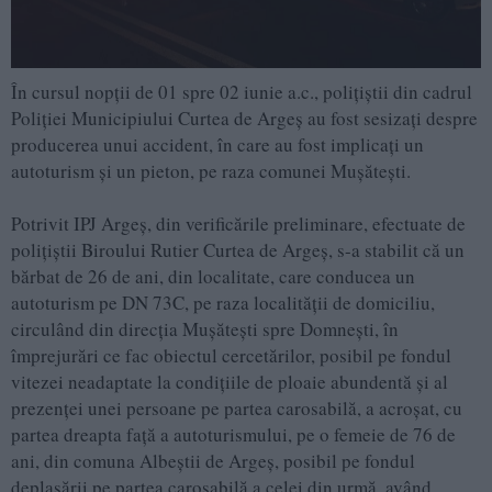
În cursul nopții de 01 spre 02 iunie a.c., polițiștii din cadrul
Poliției Municipiului Curtea de Argeș au fost sesizați despre
producerea unui accident, în care au fost implicați un
autoturism și un pieton, pe raza comunei Mușătești.
Potrivit IPJ Argeș, din verificările preliminare, efectuate de
polițiștii Biroului Rutier Curtea de Argeș, s-a stabilit că un
bărbat de 26 de ani, din localitate, care conducea un
autoturism pe DN 73C, pe raza localității de domiciliu,
circulând din direcția Mușătești spre Domnești, în
împrejurări ce fac obiectul cercetărilor, posibil pe fondul
vitezei neadaptate la condițiile de ploaie abundentă și al
prezenței unei persoane pe partea carosabilă, a acroșat, cu
partea dreapta față a autoturismului, pe o femeie de 76 de
ani, din comuna Albeștii de Argeș, posibil pe fondul
deplasării pe partea carosabilă a celei din urmă, având