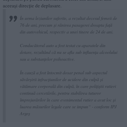
aceeași direcție de deplasare.
În urma leziunilor suferite, a rezultat decesul femeii de
76 de ani, precum și rănirea pasagerei dreapta față
din autovehicul, respectiv a unei tinere de 24 de ani.
Conducătorul auto a fost testat cu aparatele din
dotare, rezultând că nu se afla sub influența alcoolului
sau a substanțelor psihoactive.
În cauză a fost întocmit dosar penal sub aspectul
săvârșirii infracțiunilor de ucidere din culpă și
vătămare corporală din culpă, în care polițiștii rutieri
continuă cercetările, pentru stabilirea tuturor
împrejurărilor în care evenimentul rutier a avut loc și
luarea măsurilor legale care se impun“ - conform IPJ
Argeș