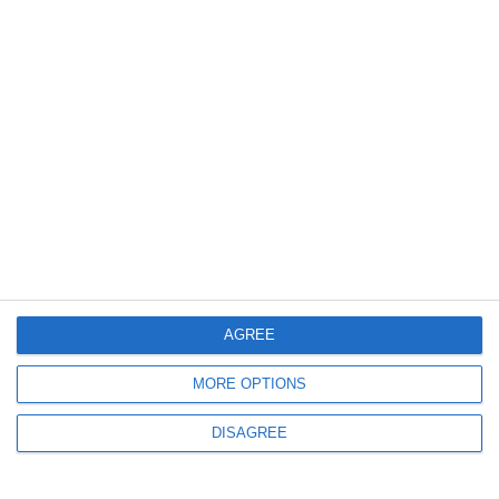
România prelungește misiunea contingentului de pompieri din Franța
372
27 Jul, 2026 08:58
Campania „APA NU IARTĂ!” reactivată de IGSU după ce patru copii și
un adult au murit înecați în weekend
AGREE
MORE OPTIONS
DISAGREE
687
26 Jul, 2026 09:15