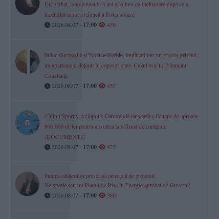
Un bărbat, condamnat la 3 ani și 6 luni de închisoare după ce a
incendiat camera tehnică a fostei soacre
2026.08.07 -
17:00
456
Iulian Gropoșilă și Niculae Peride, implicați într-un proces privind
un apartament deținut în coproprietate. Cazul este la Tribunalul
Constanța
2026.08.07 -
17:00
453
Clubul Sportiv Axiopolis Cernavodă lansează o licitație de aproape
800.000 de lei pentru a contracta o firmă de curățenie
(DOCUMENTE)
2026.08.07 -
17:00
427
Panica cetățenilor prescrisă pe rețetă de protocol
Ne sperie sau nu Planul de Risc în Energie aprobat de Guvern?
2026.08.07 -
17:00
380