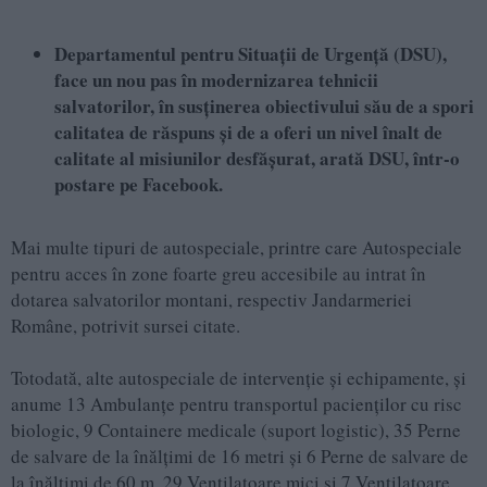
Departamentul pentru Situații de Urgență (DSU),
face un nou pas în modernizarea tehnicii
salvatorilor, în susținerea obiectivului său de a spori
calitatea de răspuns și de a oferi un nivel înalt de
calitate al misiunilor desfășurat, arată DSU, într-o
postare pe Facebook.
Mai multe tipuri de autospeciale, printre care Autospeciale
pentru acces în zone foarte greu accesibile au intrat în
dotarea salvatorilor montani, respectiv Jandarmeriei
Române, potrivit sursei citate.
Totodată, alte autospeciale de intervenție și echipamente, și
anume 13 Ambulanțe pentru transportul pacienților cu risc
biologic, 9 Containere medicale (suport logistic), 35 Perne
de salvare de la înălțimi de 16 metri și 6 Perne de salvare de
la înălțimi de 60 m, 29 Ventilatoare mici și 7 Ventilatoare