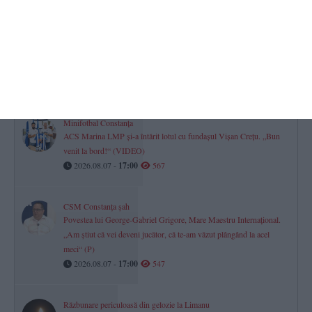
Justiție Constanța
Cine sunt cei 186 de judecători care împart dreptatea în Constanța
și Tulcea?
2026.08.07 -
17:00
848
Minifotbal Constanța
ACS Marina LMP și-a întărit lotul cu fundașul Vișan Crețu. „Bun
venit la bord!“ (VIDEO)
2026.08.07 -
17:00
567
CSM Constanța șah
Povestea lui George-Gabriel Grigore, Mare Maestru Internațional.
„Am știut că vei deveni jucător, că te-am văzut plângând la acel
meci“ (P)
2026.08.07 -
17:00
547
Răzbunare periculoasă din gelozie la Limanu