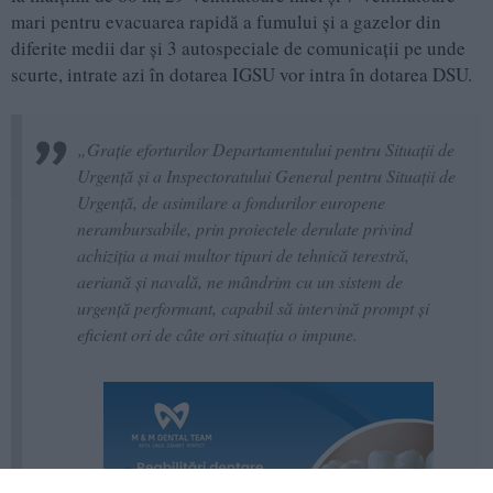
mari pentru evacuarea rapidă a fumului și a gazelor din
diferite medii dar și 3 autospeciale de comunicații pe unde
scurte, intrate azi în dotarea IGSU vor intra în dotarea DSU.
„Grație eforturilor Departamentului pentru Situații de
Urgență și a Inspectoratului General pentru Situații de
Urgență, de asimilare a fondurilor europene
nerambursabile, prin proiectele derulate privind
achiziția a mai multor tipuri de tehnică terestră,
aeriană și navală, ne mândrim cu un sistem de
urgență performant, capabil să intervină prompt și
eficient ori de câte ori situația o impune.