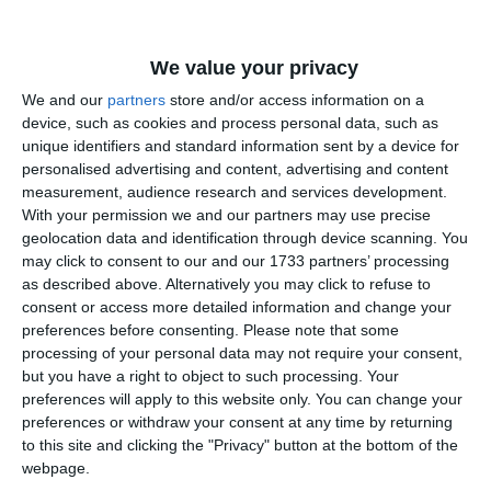
We value your privacy
We and our
partners
store and/or access information on a
device, such as cookies and process personal data, such as
unique identifiers and standard information sent by a device for
personalised advertising and content, advertising and content
measurement, audience research and services development.
With your permission we and our partners may use precise
geolocation data and identification through device scanning. You
may click to consent to our and our 1733 partners’ processing
Prin această achiziție din fonduri europene
as described above. Alternatively you may click to refuse to
nerambursabile prin proiectul VIZIUNE 2020
consent or access more detailed information and change your
- din cadrul Programului Operațional
preferences before consenting.
Please note that some
Infrastructură Mare 2014-2020 este
processing of your personal data may not require your consent,
consolidată capacitatea terestră de răspuns la
but you have a right to object to such processing. Your
urgențe” precizează DSU .
preferences will apply to this website only. You can change your
preferences or withdraw your consent at any time by returning
to this site and clicking the "Privacy" button at the bottom of the
webpage.