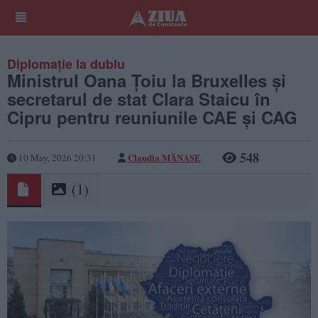
Diplomație la dublu
Ministrul Oana Țoiu la Bruxelles și
secretarul de stat Clara Staicu în
Cipru pentru reuniunile CAE și CAG
548
Claudia MĂNASE
10 May, 2026 20:31
(1)