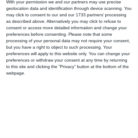
With your permission we and our partners may use precise
Posteaza comentariul
geolocation data and identification through device scanning. You
may click to consent to our and our 1733 partners’ processing
as described above. Alternatively you may click to refuse to
consent or access more detailed information and change your
preferences before consenting.
Please note that some
processing of your personal data may not require your consent,
ARTICOLE ASEMANATOARE
but you have a right to object to such processing. Your
preferences will apply to this website only. You can change your
preferences or withdraw your consent at any time by returning
to this site and clicking the "Privacy" button at the bottom of the
webpage.
177
07 Aug, 2026 20:55
Atenționare de călătorie în Japonia. În arhipelagul Okinawa, avertizare de
rafale puternice de vânt și precipitații abundente cauzate de taifunul
Dolphin