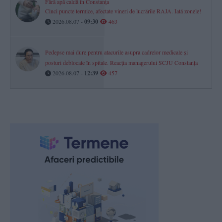
Fără apă caldă în Constanța
Cinci puncte termice, afectate vineri de lucrările RAJA. Iată zonele!
2026.08.07 -
09:30
463
Pedepse mai dure pentru atacurile asupra cadrelor medicale și
posturi deblocate în spitale. Reacția managerului SCJU Constanța
2026.08.07 -
12:39
457