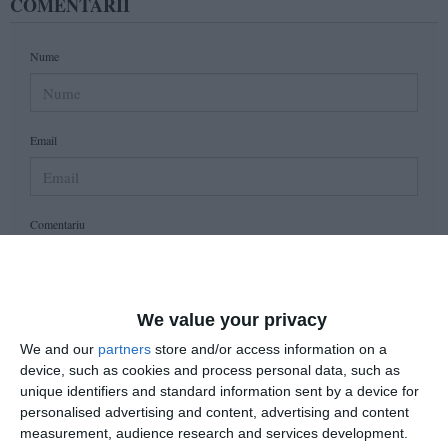
COMENTARII
Nume
Email
Comentariu
We value your privacy
Am citit si sunt de acord cu
regulile de postare
.
We and our
partners
store and/or access information on a
Acest formular colectează numele, e-mailul şi conținutul mesajului, astfel încât
device, such as cookies and process personal data, such as
să putem urmări comentariile tale pe site. Nu vom folosi datele tale în alt scop.
unique identifiers and standard information sent by a device for
Pentru mai multe informaţii, consultă politica noastră de confidenţialitate, unde vei
personalised advertising and content, advertising and content
primi mai multe privind informaţii despre cum și de ce stocăm datele tale.
measurement, audience research and services development.