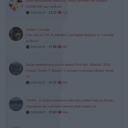
Două medicamente cunoscute, retrase preventiv din farmacii.
ANMDMR face verificări
2026.08.07 -
13:22
523
Justiție Constanța
Cine sunt cei 186 de judecători care împart dreptatea în Constanța
și Tulcea?
2026.08.07 -
17:00
487
Începe numărătoarea inversă pentru Festivalul „Mamaia” 2026.
Centrul „Teodor T. Burada” Constanța va prezenta ultimele detalii
(P)
2026.08.07 -
11:32
482
VIDEO. A început inundarea controlată a primei barje pe Dunăre.
Operațiunea de scufundare durează până la patru ore
2026.08.07 -
17:03
464