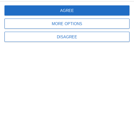
AGREE
MORE OPTIONS
DISAGREE
1153
03 Aug, 2026 18:14
Oficial de la IPJ Constanța despre accidentul mortal de la ieșirea din
Tariverde
983
03 Aug, 2026 14:31
UPDATE+VIDEO.Teribilism în Portul Tomis din Constanța
Un șofer de 21 de ani a fost filmat în timp ce făcea drifturi periculoase
printre pietoni, în toiul nopții. Acesta era din Brașov!