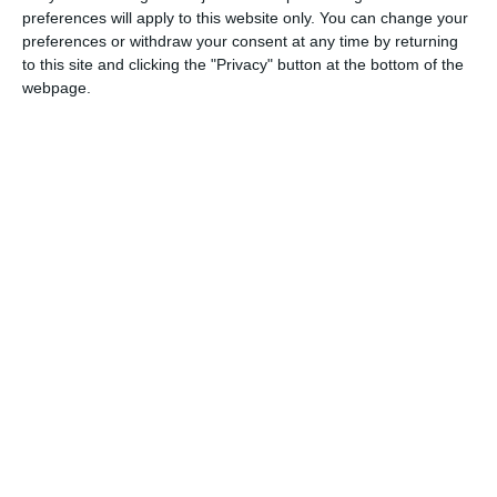
preferences will apply to this website only. You can change your
Email
preferences or withdraw your consent at any time by returning
to this site and clicking the "Privacy" button at the bottom of the
webpage.
Comentariu
Am citit si sunt de acord cu
regulile de postare
.
Acest formular colectează numele, e-mailul şi conținutul mesajului, astfel încât
să putem urmări comentariile tale pe site. Nu vom folosi datele tale în alt scop.
Pentru mai multe informaţii, consultă politica noastră de confidenţialitate, unde vei
primi mai multe privind informaţii despre cum și de ce stocăm datele tale.
Posteaza comentariul