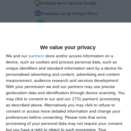
Adaugă-ne ca sursă în Google
Urmărește-ne pe Google News
Urmărește-ne pe Whatsapp
Ti-a placut articolul?
We value your privacy
We and our
partners
store and/or access information on a
device, such as cookies and process personal data, such as
unique identifiers and standard information sent by a device for
personalised advertising and content, advertising and content
measurement, audience research and services development.
With your permission we and our partners may use precise
geolocation data and identification through device scanning. You
may click to consent to our and our 1731 partners’ processing
COMENTARII
as described above. Alternatively you may click to refuse to
consent or access more detailed information and change your
Nume
preferences before consenting.
Please note that some
processing of your personal data may not require your consent,
but you have a right to object to such processing. Your