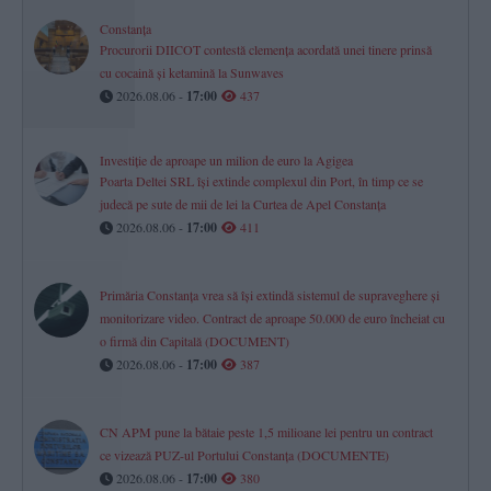
Constanța
Procurorii DIICOT contestă clemența acordată unei tinere prinsă
cu cocaină și ketamină la Sunwaves
2026.08.06 -
17:00
437
Investiție de aproape un milion de euro la Agigea
Poarta Deltei SRL își extinde complexul din Port, în timp ce se
judecă pe sute de mii de lei la Curtea de Apel Constanța
2026.08.06 -
17:00
411
Primăria Constanța vrea să își extindă sistemul de supraveghere și
monitorizare video. Contract de aproape 50.000 de euro încheiat cu
o firmă din Capitală (DOCUMENT)
2026.08.06 -
17:00
387
CN APM pune la bătaie peste 1,5 milioane lei pentru un contract
ce vizează PUZ-ul Portului Constanța (DOCUMENTE)
2026.08.06 -
17:00
380