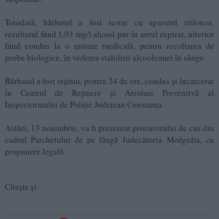
Totodată, bărbatul a fost testat cu aparatul etilotest,
rezultatul fiind 1,03 mg/l alcool pur în aerul expirat, ulterior
fiind condus la o unitate medicală, pentru recoltarea de
probe biologice, în vederea stabilirii alcoolemiei în sânge.
Bărbatul a fost reținut, pentru 24 de ore, condus și încarcerat
în Centrul de Reținere și Arestare Preventivă al
Inspectoratului de Poliție Județean Constanța.
Astăzi, 13 noiembrie, va fi prezentat procurorului de caz din
cadrul Parchetului de pe lângă Judecătoria Medgidia, cu
propunere legală.
Citește și: