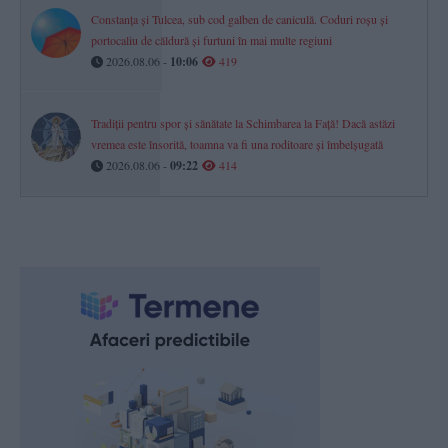
Constanța și Tulcea, sub cod galben de caniculă. Coduri roșu și
portocaliu de căldură și furtuni în mai multe regiuni
2026.08.06 -
10:06
419
Tradiții pentru spor și sănătate la Schimbarea la Față! Dacă astăzi
vremea este însorită, toamna va fi una roditoare și îmbelșugată
2026.08.06 -
09:22
414