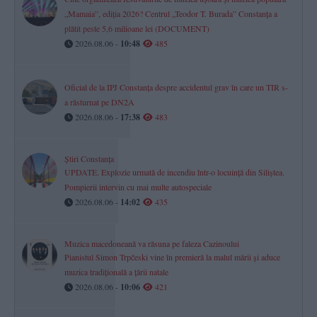
„Mamaia”, ediția 2026? Centrul „Teodor T. Burada” Constanța a
plătit peste 5,6 milioane lei (DOCUMENT)
2026.08.06 -
10:48
485
Oficial de la IPJ Constanța despre accidentul grav în care un TIR s-
a răsturnat pe DN2A
2026.08.06 -
17:38
483
Știri Constanța
UPDATE. Explozie urmată de incendiu într-o locuință din Siliștea.
Pompierii intervin cu mai multe autospeciale
2026.08.06 -
14:02
435
Muzica macedoneană va răsuna pe faleza Cazinoului
Pianistul Simon Trpčeski vine în premieră la malul mării și aduce
muzica tradițională a țării natale
2026.08.06 -
10:06
421