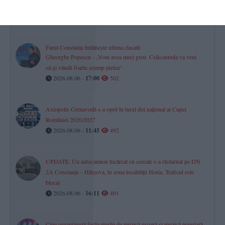
„Vei rămâne mereu parte din echipa noastră!“ (GALERIE FOTO)
2026.08.06 -
17:00
507
Farul Constanța întâlnește ultima clasată
Gheorghe Popescu - „Vom avea meci greu. Csikszereda va veni
să-și vândă foarte scump pielea“
2026.08.06 -
17:00
502
Axiopolis Cernavodă s-a oprit în turul doi național al Cupei
României 2026/2027
2026.08.06 -
11:45
492
UPDATE. Un autocamion încărcat cu cereale s-a răsturnat pe DN
2A Constanța – Hârșova, în zona localității Horia. Traficul este
blocat
2026.08.06 -
16:11
491
Cine organizează festivalurile de muzică ușoară și muzică populară