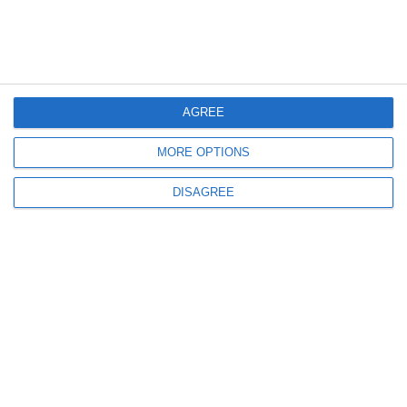
435
03 Aug, 2026 16:00
Primăria Municipiului Mangalia scoate la concurs mai multe posturi
vacante. Cine poate participa
AGREE
MORE OPTIONS
DISAGREE
781
03 Aug, 2026 11:04
Angajări Constanța
Liceul Tehnologic „Mihai Viteazul” scoate la concurs un post vacant. Iată
ce condiții trebuie îndeplinite