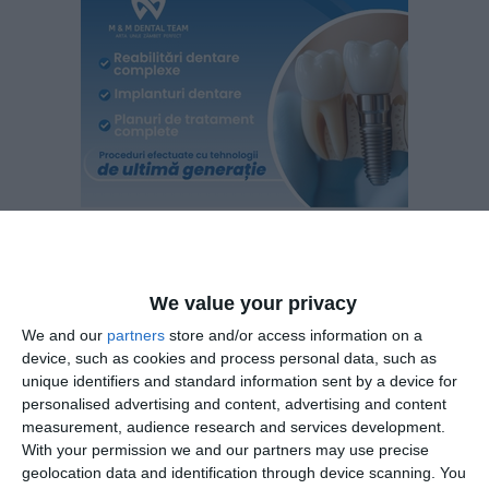
We value your privacy
În prima parte a concursului a avut loc proba teoretică.
We and our
partners
store and/or access information on a
Aceasta a fost susținută online împreună cu organizatorii
device, such as cookies and process personal data, such as
din Iași și alți participanți din alte județe din țară.
unique identifiers and standard information sent by a device for
personalised advertising and content, advertising and content
A doua etapă a fost cea practică, în care elevii identificau
measurement, audience research and services development.
With your permission we and our partners may use precise
riscuri privind domeniul securității și sănătății în muncă pe
geolocation data and identification through device scanning. You
diverse meserii.