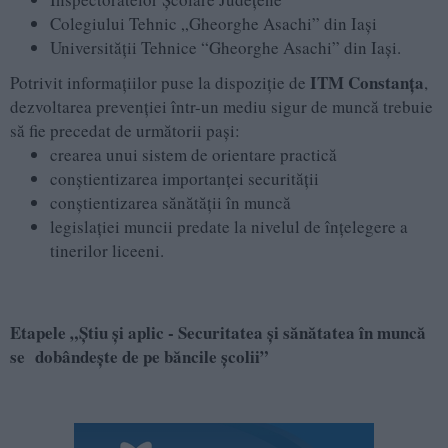
Colegiului Tehnic „Gheorghe Asachi” din Iaşi
Universităţii Tehnice “Gheorghe Asachi” din Iaşi.
ITM Constanța
Potrivit informațiilor puse la dispoziție de
,
dezvoltarea prevenției într-un mediu sigur de muncă trebuie
să fie precedat de următorii pași:
crearea unui sistem de orientare practică
conștientizarea importanţei securităţii
conștientizarea sănătăţii în muncă
legislației muncii predate la nivelul de înțelegere a
tinerilor liceeni.
Etapele
„Ştiu şi aplic - Securitatea şi sănătatea în muncă
se dobândeşte de pe băncile şcolii”