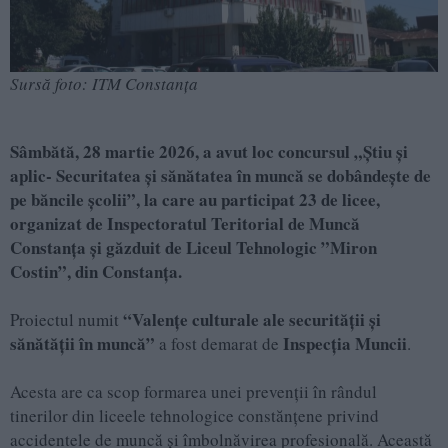
Sursă foto: ITM Constanța
Sâmbătă, 28 martie 2026, a avut loc concursul „Ştiu şi
aplic- Securitatea şi sănătatea în muncă se dobândeşte de
pe băncile şcolii”, la care au participat 23 de licee,
organizat de Inspectoratul Teritorial de Muncă
Constanța și găzduit de Liceul Tehnologic ”Miron
Costin”, din Constanța.
“Valenţe culturale ale securităţii şi
Proiectul numit
sănătăţii în muncă”
Inspecția Muncii
a fost demarat de
.
Acesta are ca scop formarea unei prevenții în rândul
tinerilor din liceele tehnologice constănțene privind
accidentele de muncă și îmbolnăvirea profesională. Această