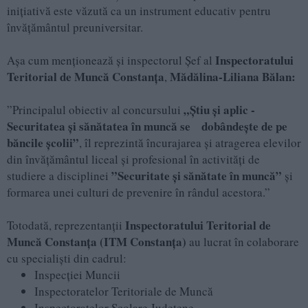
inițiativă este văzută ca un instrument educativ pentru
învățământul preuniversitar.
Inspectoratului
Așa cum menționează și inspectorul Șef al
Teritorial de Muncă Constanța
Mădălina-Liliana Bălan:
,
„Ştiu şi aplic -
”Principalul obiectiv al concursului
Securitatea şi sănătatea în muncă se dobândeşte de pe
băncile şcolii”
, îl reprezintă încurajarea şi atragerea elevilor
din învățământul liceal și profesional în activităţi de
”Securitate şi sănătate în muncă”
studiere a disciplinei
și
formarea unei culturi de prevenire în rândul acestora.”
Inspectoratului Teritorial de
Totodată, reprezentanții
Muncă Constanța (ITM Constanța)
au lucrat în colaborare
cu specialiști din cadrul:
Inspecţiei Muncii
Inspectoratelor Teritoriale de Muncă
Inspectoratelor Şcolare Judeţene