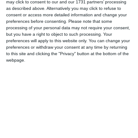
may click to consent to our and our 1731 partners’ processing
as described above. Alternatively you may click to refuse to
Totodată, erau vizate informații despre echipamentul de
consent or access more detailed information and change your
protecție adecvat, pornind de la un caz concret dat.
preferences before consenting.
Please note that some
processing of your personal data may not require your consent,
La sfârșitul etapei județene a concursului, trei echipe din
but you have a right to object to such processing. Your
preferences will apply to this website only. You can change your
rândul elevilor constănțeni participanți s-au calificat pentru
preferences or withdraw your consent at any time by returning
a continua la etapa națională a competiției.
to this site and clicking the "Privacy" button at the bottom of the
webpage.
Colegiul Tehnic
Următoarea probă se va desfășura la
„Gheorghe Asachi”
Iași,
din
ne informează surse din
ITM Constanța.
partea
Clasamentul echipelor câstigătoare
Astfel, echipele care s-au clasat pe primul loc sunt :