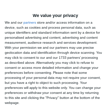
PRECIZĂRI:
We value your privacy
We and our
partners
store and/or access information on a
device, such as cookies and process personal data, such as
unique identifiers and standard information sent by a device for
Legea 190 din 2018, la articolul 7, menţionează că
personalised advertising and content, advertising and content
activitatea jurnalistică este exonerată de la unele prevederi
measurement, audience research and services development.
ale Regulamentului GDPR, dacă se păstrează un echilibru
With your permission we and our partners may use precise
geolocation data and identification through device scanning. You
între libertatea de exprimare şi protecţia datelor cu caracter
may click to consent to our and our 1733 partners’ processing
personal.
as described above. Alternatively you may click to refuse to
consent or access more detailed information and change your
Informațiile din prezentul articol sunt de interes public și
preferences before consenting.
Please note that some
sunt obținute din surse publice deschise.
processing of your personal data may not require your consent,
but you have a right to object to such processing. Your
preferences will apply to this website only. You can change your
preferences or withdraw your consent at any time by returning
to this site and clicking the "Privacy" button at the bottom of the
Adaugă-ne ca sursă în Google
webpage.