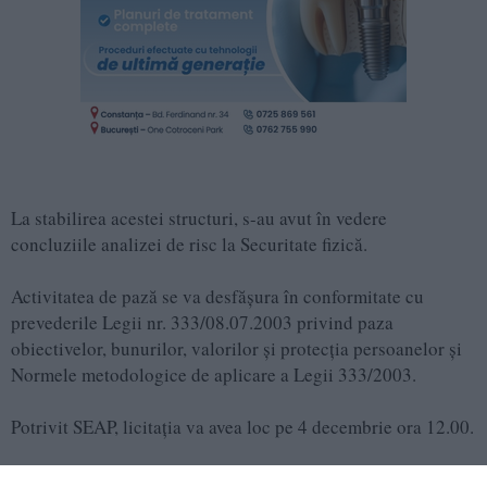
La stabilirea acestei structuri, s-au avut în vedere
concluziile analizei de risc la Securitate fizică.
Activitatea de pază se va desfăşura în conformitate cu
prevederile Legii nr. 333/08.07.2003 privind paza
obiectivelor, bunurilor, valorilor şi protecţia persoanelor și
Normele metodologice de aplicare a Legii 333/2003.
Potrivit SEAP, licitația va avea loc pe 4 decembrie ora 12.00.