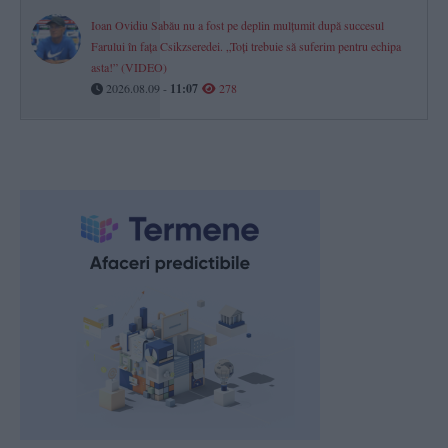
Ioan Ovidiu Sabău nu a fost pe deplin mulțumit după succesul
Farului în fața Csikzseredei. „Toți trebuie să suferim pentru echipa
asta!” (VIDEO)
2026.08.09 -
11:07
278