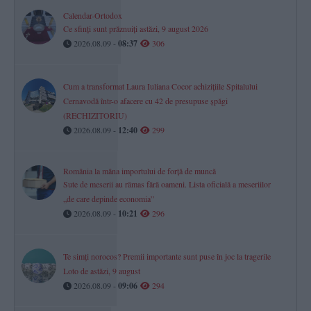
Calendar-Ortodox
Ce sfinți sunt prăznuiți astăzi, 9 august 2026
2026.08.09 -
08:37
306
Cum a transformat Laura Iuliana Cocor achizițiile Spitalului
Cernavodă într-o afacere cu 42 de presupuse șpăgi
(RECHIZITORIU)
2026.08.09 -
12:40
299
România la mâna importului de forță de muncă
Sute de meserii au rămas fără oameni. Lista oficială a meseriilor
„de care depinde economia”
2026.08.09 -
10:21
296
Te simți norocos? Premii importante sunt puse în joc la tragerile
Loto de astăzi, 9 august
2026.08.09 -
09:06
294