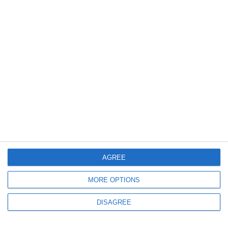
Tribunalul Constanța
UPDATE. Termen astăzi în litigiul dintre CN ACN SA și HGM Port
Logistic SRL pentru plata unei datorii
487
13 May, 2026 11:58
Justiție Constanța
Disputa juridică dintre CN ACN SA Constanța și Navtron SRL continuă la
Curtea de Apel Constanța! Decizia magistraților, atacată cu recurs
AGREE
MORE OPTIONS
DISAGREE