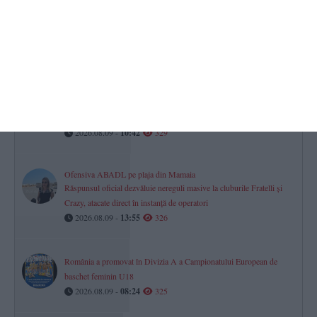
Ministrul Radu Miruță - „8cm câștigați la Cernavodă. Cel puțin 9
zile în plus pentru Unitatea 2“
2026.08.09 -
09:25
340
Nu scăpăm de caniculă! Noi avertizări meteo emise de ANM! Pe
litoral nopțile vor fi tropicale
2026.08.09 -
10:42
329
Ofensiva ABADL pe plaja din Mamaia
Răspunsul oficial dezvăluie nereguli masive la cluburile Fratelli și
Crazy, atacate direct în instanță de operatori
2026.08.09 -
13:55
326
România a promovat în Divizia A a Campionatului European de
baschet feminin U18
2026.08.09 -
08:24
325