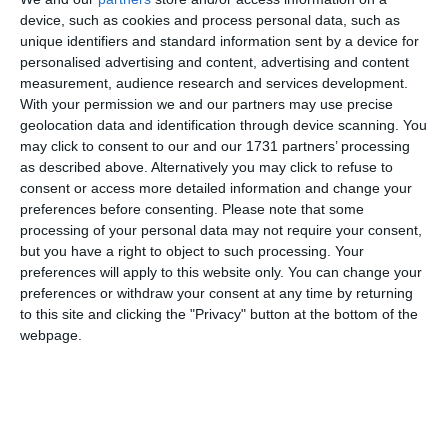
suspendarea să se reducă și să o vedem înapoi pe teren”, a
device, such as cookies and process personal data, such as
declarat Boris Becker pentru gsp.ro.
unique identifiers and standard information sent by a device for
personalised advertising and content, advertising and content
Boris Becker a fost condamnar la închisoare din cauza unor
measurement, audience research and services development.
nereguli financiare. Acum a fost angajat de Eurosport să
With your permission we and our partners may use precise
comenteze Australian Open.
geolocation data and identification through device scanning. You
may click to consent to our and our 1731 partners’ processing
Citește și
as described above. Alternatively you may click to refuse to
Simona Halep, pregătire cu Jez Manso, la Dubai. „Uite
consent or access more detailed information and change your
preferences before consenting.
Please note that some
cine a revenit la club!“
processing of your personal data may not require your consent,
but you have a right to object to such processing. Your
Adaugă-ne ca sursă în Google
preferences will apply to this website only. You can change your
preferences or withdraw your consent at any time by returning
Urmărește-ne pe Google News
to this site and clicking the "Privacy" button at the bottom of the
webpage.
Urmărește-ne pe Whatsapp
Ti-a placut articolul?