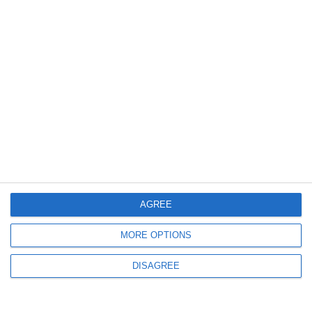
255
06 Aug, 2026 14:55
VIDEO
Ilie Bolojan, declarații după ședința de Guvern. Premierul prezintă
măsurile luate în domeniul Energiei
AGREE
MORE OPTIONS
DISAGREE
186
06 Aug, 2026 14:41
Consiliul Concurenței analizează preluarea Aratas Corporation de către The
Carlyle Group