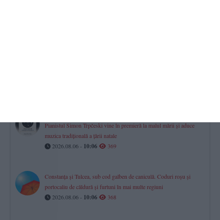
Cine organizează festivalurile de muzică ușoară și muzică populară
„Mamaia”, ediția 2026? Centrul „Teodor T. Burada” Constanța a
plătit peste 5,6 milioane lei (DOCUMENT)
2026.08.06 -
10:48
407
Tradiții pentru spor și sănătate la Schimbarea la Față! Dacă astăzi
vremea este însorită, toamna va fi una roditoare și îmbelșugată
2026.08.06 -
09:22
381
Muzica macedoneană va răsuna pe faleza Cazinoului
Pianistul Simon Trpčeski vine în premieră la malul mării și aduce
muzica tradițională a țării natale
2026.08.06 -
10:06
369
Constanța și Tulcea, sub cod galben de caniculă. Coduri roșu și
portocaliu de căldură și furtuni în mai multe regiuni
2026.08.06 -
10:06
368