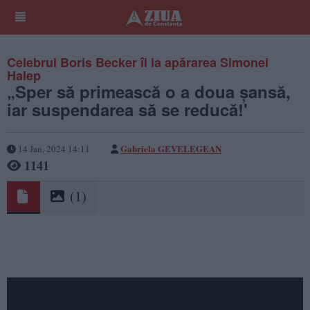
Celebrul Boris Becker îi ia apărarea Simonei
Halep
„Sper să primească o a doua șansă,
iar suspendarea să se reducă!'
Gabriela GEVELEGEAN
14 Jan, 2024 14:11
1141
(1)