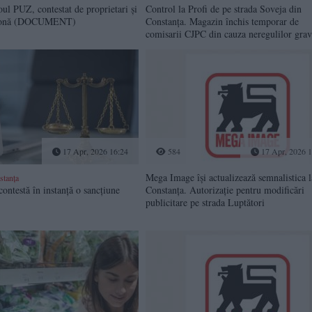
ul PUZ, contestat de proprietari și
Control la Profi de pe strada Soveja din
 zonă (DOCUMENT)
Constanța. Magazin închis temporar de
comisarii CJPC din cauza neregulilor gra
17 Apr, 2026 16:24
584
17 Apr, 2026 1
Mega Image își actualizează semnalistica l
stanța
ntestă în instanță o sancțiune
Constanța. Autorizație pentru modificări
publicitare pe strada Luptători