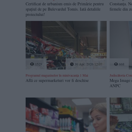
Certificat de urbanism emis de Primărie pentru
Constanța. No
spațiul de pe Bulevardul Tomis. Iată detaliile
firmele din
proiectului!
1529
30 Apr, 2026 12:07
668
Programul magazinelor în minivacanța 1 Mai
Judecătoria Con
Află ce supermarketuri vor fi deschise
Mega Image co
ANPC