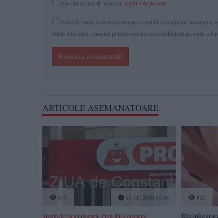
Am citit si sunt de acord cu
regulile de postare
.
Acest formular colectează numele, e-mailul şi conținutul mesajului, ast
multe informaţii, consultă politica noastră de confidenţialitate, unde vei 
Posteaza comentariul
ARTICOLE ASEMANATOARE
675
15 Jul, 2026 15:26
852
Reconfigurar
Modificări la un magazin Profi din Constanța