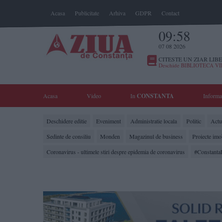
Acasa
Publicitate
Arhiva
GDPR
Contact
09:58
07 08 2026
CITESTE UN ZIAR LIBE
Deschide BIBLIOTECA V
Acasa
Video
In
CONSTANTA
Informa
Deschidere editie
Eveniment
Administratie locala
Politic
Actua
Sedinte de consiliu
Monden
Magazinul de business
Proiecte imo
Coronavirus - ultimele stiri despre epidemia de coronavirus
#Constanta