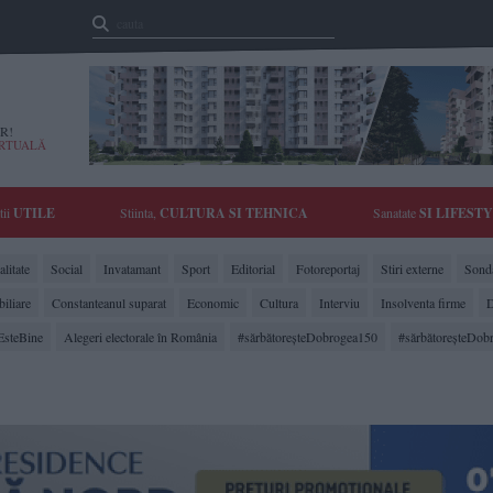
R!
IRTUALĂ
tii
UTILE
Stiinta,
CULTURA SI TEHNICA
Sanatate
SI LIFEST
litate
Social
Invatamant
Sport
Editorial
Fotoreportaj
Stiri externe
Sonda
biliare
Constanteanul suparat
Economic
Cultura
Interviu
Insolventa firme
D
EsteBine
Alegeri electorale în România
#sărbătoreşteDobrogea150
#sărbătoreşteDob