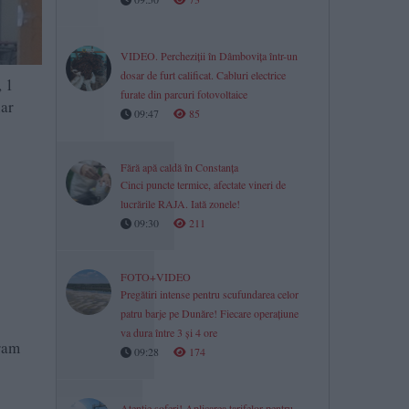
VIDEO. Percheziții în Dâmbovița într-un
dosar de furt calificat. Cabluri electrice
, 1
furate din parcuri fotovoltaice
iar
09:47
85
Fără apă caldă în Constanța
Cinci puncte termice, afectate vineri de
lucrările RAJA. Iată zonele!
09:30
211
FOTO+VIDEO
Pregătiri intense pentru scufundarea celor
patru barje pe Dunăre! Fiecare operațiune
va dura între 3 și 4 ore
gram
09:28
174
Atenție șoferi! Aplicarea tarifelor pentru