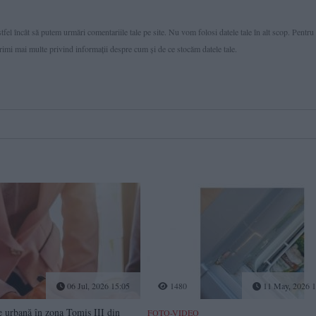
fel încât să putem urmări comentariile tale pe site. Nu vom folosi datele tale în alt scop. Pentru
primi mai multe privind informaţii despre cum și de ce stocăm datele tale.
06 Jul, 2026 15:05
1480
11 May, 2026 1
e urbană în zona Tomis III din
FOTO-VIDEO