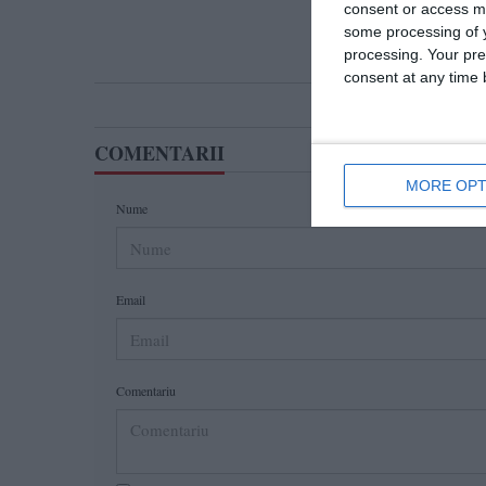
consent or access m
some processing of y
processing. Your pre
consent at any time b
COMENTARII
MORE OPT
Nume
Email
Comentariu