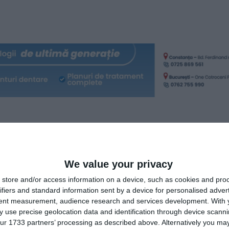
anzacția prin care Mega Image preia Profi
We value your privacy
e pe Google News
Urmărește-ne pe Whatsapp
store and/or access information on a device, such as cookies and pro
ifiers and standard information sent by a device for personalised adver
tent measurement, audience research and services development.
With 
 use precise geolocation data and identification through device scanni
i-a placut articolul?
ur 1733 partners’ processing as described above. Alternatively you may 