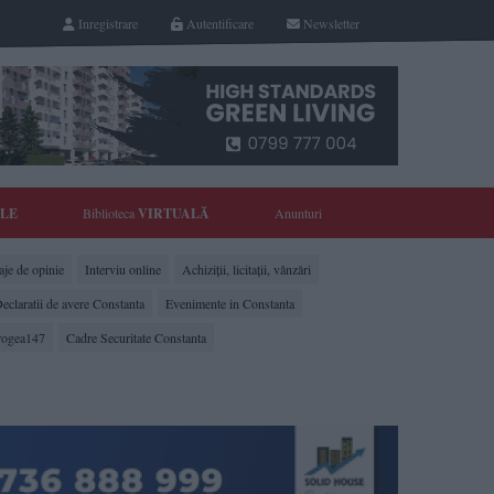
Inregistrare
Autentificare
Newsletter
YLE
Biblioteca
VIRTUALĂ
Anunturi
je de opinie
Interviu online
Achiziții, licitații, vânzări
eclaratii de avere Constanta
Evenimente in Constanta
rogea147
Cadre Securitate Constanta