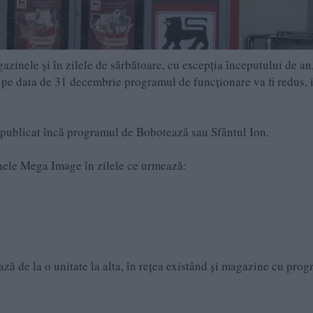
azinele și în zilele de sărbătoare, cu excepția începutului de an
, pe data de 31 decembrie programul de funcționare va fi redus, 
u publicat încă programul de Bobotează sau Sfântul Ion.
nele Mega Image în zilele ce urmează:
 de la o unitate la alta, în rețea existând și magazine cu pro