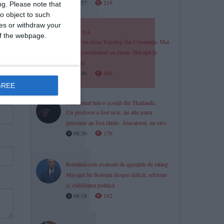
08:57
219
ng.
Please note that
o object to such
ces or withdraw your
RAJA SA
 of the webpage.
Avarie pe aleea Topolog din Constanța. Mai
mulți consumatori au rămas fără apă la
robinete
08:46
405
GREE
Atac armat într-o școală din Thailanda
Un profesor a fost ucis, iar alte patru
persoane au fost rănite. Atacatorul, un elev
08:30
176
România este evaluată de agențiile de rating.
Mesajul lui Bolojan despre deficit, reforme
și stabilitatea politică
08:18
192