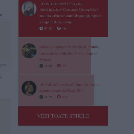
UPDATE-Minorul a fost găsit
Alertă în județul Constanța! Un copil de 3
ve
ani din Corbu este căutat de polițiști după ce
a dispărut de la o stână
07:46
486
Amenzi de aproape 18.500 de lei, în urma
unor razii ale polițiștilor din Constanța și
Mamaia
5:30
21:48
395
a
„Pe limba ta”, spectacol bilingv inspirat din
experiențe reale, la SEAS 2026
21:29
409
VEZI TOATE STIRILE