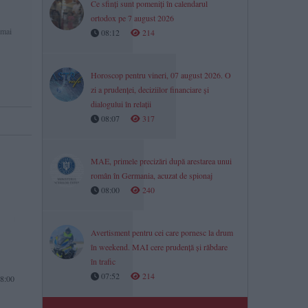
Ce sfinți sunt pomeniți în calendarul
ortodox pe 7 august 2026
 mai
08:12
214
Horoscop pentru vineri, 07 august 2026. O
zi a prudenței, deciziilor financiare și
dialogului în relații
08:07
317
MAE, primele precizări după arestarea unui
român în Germania, acuzat de spionaj
08:00
240
Avertisment pentru cei care pornesc la drum
în weekend. MAI cere prudență și răbdare
în trafic
07:52
214
8:00