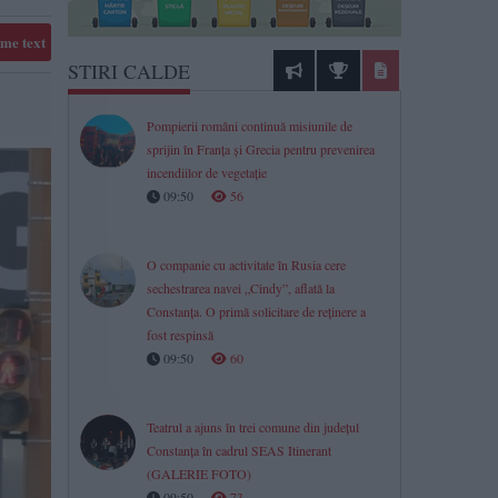
me text
STIRI CALDE
Pompierii români continuă misiunile de
sprijin în Franța și Grecia pentru prevenirea
incendiilor de vegetație
09:50
56
O companie cu activitate în Rusia cere
sechestrarea navei „Cindy”, aflată la
Constanța. O primă solicitare de reținere a
fost respinsă
09:50
60
Teatrul a ajuns în trei comune din județul
Constanța în cadrul SEAS Itinerant
(GALERIE FOTO)
09:50
73