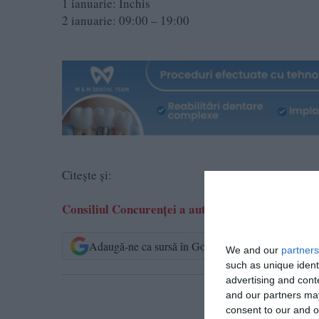
1 ianuarie: Închis
2 ianuarie: 09:00 – 19:00
Citește și:
Consiliul Concurenței a autorizat cu condiții tr
Adaugă-ne ca sursă în Google
Urmărește-n
We and our
partners
such as unique ident
advertising and con
and our partners may
T
consent to our and o