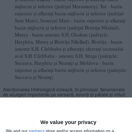
mijlociu şi inferior (judeţul Maramureş), Tur - bazin
superior şi afluenţi bazin mijlociu şi inferior (judeţul
Satu Mare), Someşul Mare - bazin superior şi afluenţi
bazin mijlociu şi inferior (judeţul Bistriţa Năsăud),
Mureş - bazin amonte S.H. Glodeni (judeţele:
Harghita, Mureş şi Bistriţa Nӑsӑud), Bistriţa - bazin
amonte S.H. Cârlibaba şi afluenţii aferenţi sectorului
aval S.H. Cârlibaba - amonte S.H. Straja (judeţele:
Suceava, Harghita şi Neamţ) şi Moldova - bazin
superior şi afluenţi bazin mijlociu şi inferior (judeţele:
Suceava şi Neamţ).
Atenţionarea Hidrologică vizează, în principal, fenomenele
de scurgeri importante pe versanţi, torenţi şi pâraie și viituri
rapide pe râurile mici
Atenţionarea Hidrologică vizează, în principal, fenomenele
de scurgeri importante pe versanţi, torenţi şi pâraie, viituri
rapide pe râurile mici cu posibile efecte de inundaţii locale.
We value your privacy
We and our
partners
store and/or access information on a