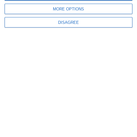
Cod galben de viituri! Ce bazine hidrografice sunt sub avertizarea
hidrologică
MORE OPTIONS
DISAGREE
2063
27 May, 2023 13:57
Specialiștii au emis Cod galben de inundații. Vizate și râuri din Constanţa
şi Tulcea
1772
18 Apr, 2023 11:46