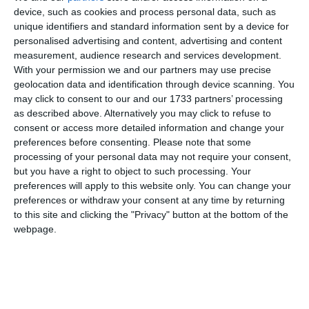
Potrivit hidrologilor, fenomenele potenţial periculoase
device, such as cookies and process personal data, such as
prognozate se pot produce şi pe afluenţi de grad inferior ai
unique identifiers and standard information sent by a device for
personalised advertising and content, advertising and content
râurilor marcate pe hartă, precum şi pe cursurile de apă
measurement, audience research and services development.
necadastrate, în bazinele hidrografice vizate.
With your permission we and our partners may use precise
geolocation data and identification through device scanning. You
may click to consent to our and our 1733 partners’ processing
Adaugă-ne ca sursă în Google
as described above. Alternatively you may click to refuse to
consent or access more detailed information and change your
Urmărește-ne pe Google News
preferences before consenting.
Please note that some
processing of your personal data may not require your consent,
Urmărește-ne pe Whatsapp
but you have a right to object to such processing. Your
preferences will apply to this website only. You can change your
preferences or withdraw your consent at any time by returning
Ti-a placut articolul?
to this site and clicking the "Privacy" button at the bottom of the
webpage.