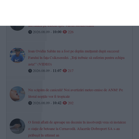
Operațiune complexă în munți pentru salvarea unui bărbat de 80 de
ani rătăcit pe traseul spre Vârful Moldoveanu
2026.08.09 -
10:00
226
Ioan Ovidiu Sabău nu a fost pe deplin mulțumit după succesul
Farului în fața Csikzseredei. „Toți trebuie să suferim pentru echipa
asta!” (VIDEO)
2026.08.09 -
11:07
217
Nu scăpăm de caniculă! Noi avertizări meteo emise de ANM! Pe
litoral nopțile vor fi tropicale
2026.08.09 -
10:42
202
O firmă aflată de aproape un deceniu în insolvență vrea să instaleze
o stație de betoane la Cernavodă. Afacerile Dobroport SA s-au
prăbușit în ultimul an