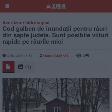
Avertizare hidrologică
Cod galben de inundaţii pentru râuri
din şapte judeţe. Sunt posibile viituri
rapide pe râurile mici
499
Claudia MĂNASE
08 Jul, 2026 13:33
(1)