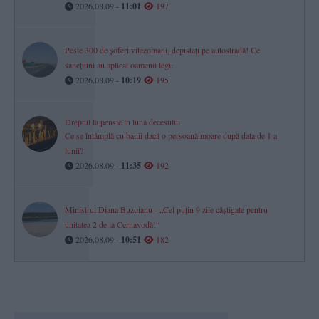
2026.08.09 -
11:01
197
Peste 300 de șoferi vitezomani, depistați pe autostradă! Ce
sancțiuni au aplicat oamenii legii
2026.08.09 -
10:19
195
Dreptul la pensie în luna decesului
Ce se întâmplă cu banii dacă o persoană moare după data de 1 a
lunii?
2026.08.09 -
11:35
192
Ministrul Diana Buzoianu - „Cel puțin 9 zile câștigate pentru
unitatea 2 de la Cernavodă!“
2026.08.09 -
10:51
182