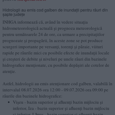
Hidrologii au emis cod galben de inundaţii pentru râuri din
şapte judeţe
INHGA informează că, având în vedere situaţia
hidrometeorologică actuală şi prognoza meteorologică
pentru următoarele 24 de ore, ca urmare a precipitaţiilor
prognozate şi propagării, în aceste zone se pot produce
scurgeri importante pe versanţi, torenţi şi pâraie, viituri
rapide pe râurile mici cu posibile efecte de inundaţii locale
şi creşteri de debite şi niveluri pe unele râuri din bazinele
hidrografice menţionate, cu posibile depăşiri ale cotelor de
atenţie.
Astfel, hidrologii au emis atenţionare cod galben, valabilă în
intervalul 08.07.2026 ora 12:00 - 09.07.2026 ora 09:00 pe
râurile din bazinele hidrografice:
Vişeu - bazin superior şi afluenţi bazin mijlociu şi
inferior, Iza - bazin superior şi afluenţi bazin mijlociu
şi inferior, Lӑpuş - bazin superior şi afluenţi bazin