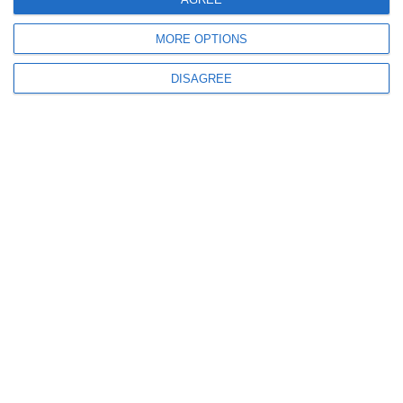
MORE OPTIONS
DISAGREE
529
01 Apr, 2026 11:34
Accident în județul Mehedinți. Trafic blocat pe DN 56A și 3 victime în
urma impactului
2611
25 Feb, 2026 13:25
FOTO-VIDEO. Accident rutier în zona Campus din Constanța. Un tânăr a