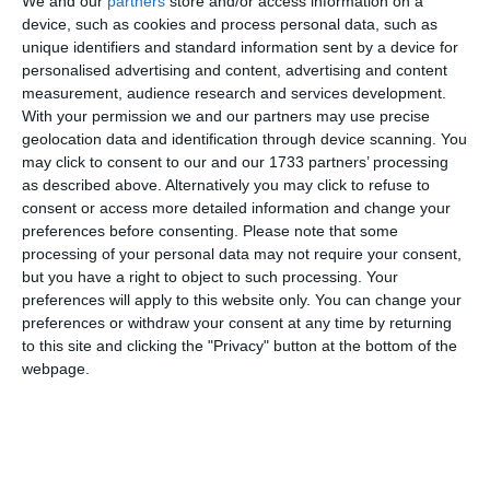
We and our
partners
store and/or access information on a
device, such as cookies and process personal data, such as
Urmărește-ne pe Google News
unique identifiers and standard information sent by a device for
personalised advertising and content, advertising and content
Urmărește-ne pe Whatsapp
measurement, audience research and services development.
With your permission we and our partners may use precise
geolocation data and identification through device scanning. You
Ti-a placut articolul?
may click to consent to our and our 1733 partners’ processing
as described above. Alternatively you may click to refuse to
consent or access more detailed information and change your
preferences before consenting.
Please note that some
processing of your personal data may not require your consent,
but you have a right to object to such processing. Your
preferences will apply to this website only. You can change your
preferences or withdraw your consent at any time by returning
to this site and clicking the "Privacy" button at the bottom of the
COMENTARII
webpage.
Nume