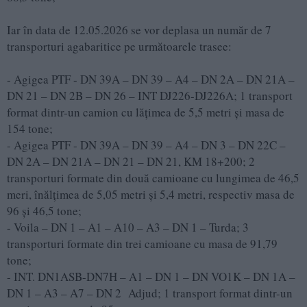
Iar în data de 12.05.2026 se vor deplasa un număr de 7
transporturi agabaritice pe următoarele trasee:
- Agigea PTF - DN 39A – DN 39 – A4 – DN 2A – DN 21A –
DN 21 – DN 2B – DN 26 – INT DJ226-DJ226A; 1 transport
format dintr-un camion cu lățimea de 5,5 metri și masa de
154 tone;
- Agigea PTF - DN 39A – DN 39 – A4 – DN 3 – DN 22C –
DN 2A – DN 21A – DN 21 – DN 21, KM 18+200; 2
transporturi formate din două camioane cu lungimea de 46,5
meri, înălțimea de 5,05 metri și 5,4 metri, respectiv masa de
96 și 46,5 tone;
- Voila – DN 1 – A1 – A10 – A3 – DN 1 – Turda; 3
transporturi formate din trei camioane cu masa de 91,79
tone;
- INT. DN1ASB-DN7H – A1 – DN 1 – DN VO1K – DN 1A –
DN 1 – A3 – A7 – DN 2 Adjud; 1 transport format dintr-un