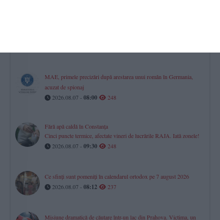
„Hai să ne cunoaștem prin sport!“
Zeci de copii s-au întâlnit cu sportivii și antrenorii CSM Constanța
în Parcul Oleg Danovski (GALERIE FOTO + VIDEO) (P)
2026.08.07 -
09:13
253
MAE, primele precizări după arestarea unui român în Germania,
acuzat de spionaj
2026.08.07 -
08:00
248
Fără apă caldă în Constanța
Cinci puncte termice, afectate vineri de lucrările RAJA. Iată zonele!
2026.08.07 -
09:30
248
Ce sfinți sunt pomeniți în calendarul ortodox pe 7 august 2026
2026.08.07 -
08:12
237
Misiune dramatică de căutare într-un lac din Prahova. Victima, un