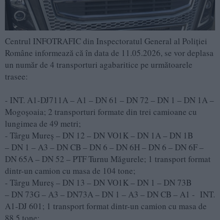
Centrul INFOTRAFIC din Inspectoratul General al Poliției
Române informează că în data de 11.05.2026, se vor deplasa
un număr de 4 transporturi agabaritice pe următoarele
trasee:
- INT. A1-DJ711A – A1 – DN 61 – DN 72 – DN 1 – DN 1A –
Mogoșoaia; 2 transporturi formate din trei camioane cu
lungimea de 49 metri;
- Târgu Mureș – DN 12 – DN VO1K – DN 1A – DN 1B
– DN 1 – A3 – DN CB – DN 6 – DN 6H – DN 6 – DN 6F –
DN 65A – DN 52 – PTF Turnu Măgurele; 1 transport format
dintr-un camion cu masa de 104 tone;
- Târgu Mureș – DN 13 – DN VO1K – DN 1 – DN 73B
– DN 73G – A3 – DN73A – DN 1 – A3 – DN CB – A1 - INT.
A1-DJ 601; 1 transport format dintr-un camion cu masa de
88,5 tone;