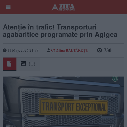
Atenție în trafic! Transporturi
agabaritice programate prin Agigea
730
Cătălina BĂLTĂREȚU
11 May, 2026 21:37
(1)