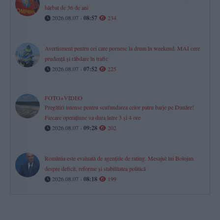
bărbat de 36 de ani
2026.08.07 -
08:57
234
Avertisment pentru cei care pornesc la drum în weekend. MAI cere
prudență și răbdare în trafic
2026.08.07 -
07:52
225
FOTO+VIDEO
Pregătiri intense pentru scufundarea celor patru barje pe Dunăre!
Fiecare operațiune va dura între 3 și 4 ore
2026.08.07 -
09:28
202
România este evaluată de agențiile de rating. Mesajul lui Bolojan
despre deficit, reforme și stabilitatea politică
2026.08.07 -
08:18
199