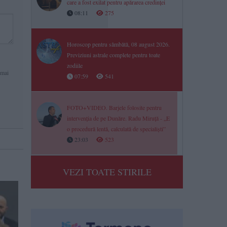
care a fost exilat pentru apărarea credinței
08:11
275
Horoscop pentru sâmbătă, 08 august 2026.
Previziuni astrale complete pentru toate
zodiile
 mai
07:59
541
FOTO+VIDEO. Barjele folosite pentru
intervenția de pe Dunăre. Radu Miruță - „E
o procedură lentă, calculată de specialiști”
23:03
523
VEZI TOATE STIRILE