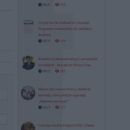
08:47
219
Ce poți face în weekend la Constanța.
Programul evenimentelor de sâmbătă și
duminică
08:33
339
România își păstrează ratingul „recomandat
investițiilor”. Mesajul lui Nicușor Dan
08:22
282
Minora din comuna Parava, căutată de
autorități, a fost găsită în siguranță.
„Împreună am reușit!”
08:17
277
Calendar ortodox 8 august 2026. Sfântul