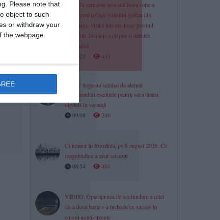
mu:
ng.
Please note that
Firma în care este asociată fosta soție a
o object to such
procurorului Gigi Valentin Ștefan din
ces or withdraw your
Constanța, vizată într-un dosar privind
 of the webpage.
deșeurile. Instanța a dispus o măsură
preventivă
ă
09:22
413
GREE
DNSC trage un semnal de alarmă
în
Recomandări esențiale pentru securitatea
digitală în vacanță
09:08
240
Cutremur în România, pe 8 august 2026. Ce
magnitudine a avut seismul
08:54
401
VIDEO. Operațiunea de scufundare a celei
de-a doua barje s-a încheiat cu succes în
cursul nopții trecute