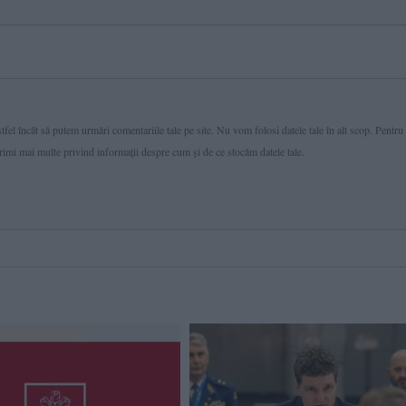
fel încât să putem urmări comentariile tale pe site. Nu vom folosi datele tale în alt scop. Pentru
primi mai multe privind informaţii despre cum și de ce stocăm datele tale.