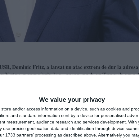
USR, Dominic Fritz, a lansat un atac extrem de dur la adresa
an Veștea, comparându-l cu „un guvern de pe Temu: de proas
R a decis, în unanimitate, refuzul de a investi noul Executiv, Fr
We value your privacy
rea cetățenilor și ar depinde exclusiv de voturile a peste 100 d
store and/or access information on a device, such as cookies and pro
ifiers and standard information sent by a device for personalised adver
tent measurement, audience research and services development.
With 
 use precise geolocation data and identification through device scanni
ur 1733 partners’ processing as described above. Alternatively you may 