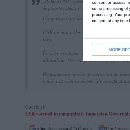
„
Pe lângă PSD, guvernul Veștea ar trebui să str
consent or access m
de proastă calitate și care ar costa scump pe r
some processing of y
processing. Your pre
Un guvern care nu are susținerea cetățeni
consent at any time b
USR tocmai a decis asta în unanimitate în
țară.
MORE OPT
În orice scenariu, vom continua să livră
ultimul an. Ori ca parte a unui guvern mi
România are nevoie de curaj, nu de combi
bună a istoriei în aceste zile clarificatoa
Citește și:
USR votează în unanimitate împotriva Guvernului
Adaugă-ne ca sursă în Google
Urmărește-n