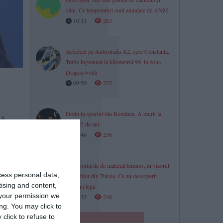
vânt. Ce temperaturi sunt anunțate de ANM
10:11
283
Accident pe Autostrada A2, spre Constanța.
Trafic îngreunat la kilometrul 99, în zona
Dragoș-Vodă
09:50
322
Doliu în sportul din România. A murit la
tă
doar 25 de ani
09:46
256
itz
Transporturile de material lemnos, în vizorul
e
cess personal data,
polițiștilor din Tulcea. Ce au descoperit
tising and content,
oamenii legii
your permission we
09:33
248
ng. You may click to
click to refuse to