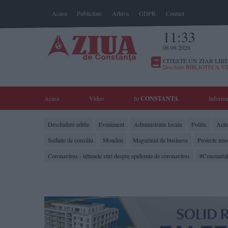
Acasa
Publicitate
Arhiva
GDPR
Contact
11:33
08 08 2026
CITESTE UN ZIAR LIBE
Deschide BIBLIOTECA V
Acasa
Video
In
CONSTANTA
Informa
Deschidere editie
Eveniment
Administratie locala
Politic
Actua
Sedinte de consiliu
Monden
Magazinul de business
Proiecte imo
Coronavirus - ultimele stiri despre epidemia de coronavirus
#Constanta