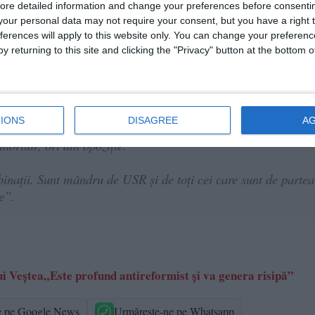
ângă voturile a peste 100 de traseiști și trădători. Un guvern de pe Te
ore detailed information and change your preferences before consenti
omâni.
our personal data may not require your consent, but you have a right t
ferences will apply to this website only. You can change your preferen
lor, nu o va avea nici pe a noastră.
y returning to this site and clicking the "Privacy" button at the bottom
 Comitetul Politic, unde se reunesc peste 150 lideri din toat
IONS
DISAGREE
A
m rezultate pentru români, așa cum au făcut-o miniștrii USR 
noritar, ori din opoziție.
nații. Sunt mândru de USR și de toți cei care sunt de partea
re”.
 Veștea„Este profund antireformist și va genera risipă”
e pe Google News
Urmărește-ne pe Whatsapp