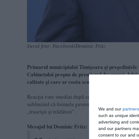
Sursă foto: Facebook/Dominic Fritz
Primarul municipiului Timișoara și președintele 
Cabinetului propus de premierul desemnat, Adri
calitate și care ar costa scump pe români”.
Reacția vine imediat după ce Comitetul Politic al US
subliniind că formula guvernamentală nu are susține
We and our
partners
„traseiști și trădători”.
such as unique ident
advertising and con
Mesajul lui Dominic Fritz:
and our partners may
consent to our and o