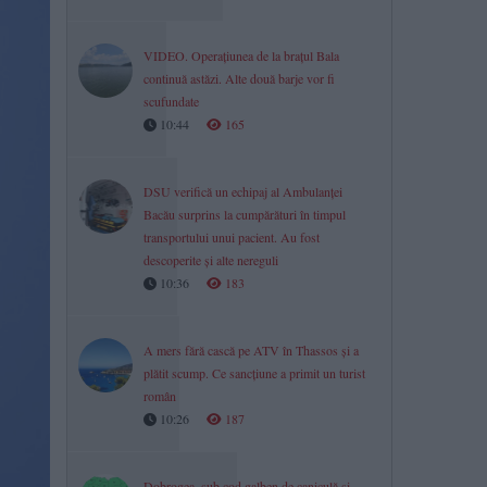
VIDEO. Operațiunea de la brațul Bala
continuă astăzi. Alte două barje vor fi
scufundate
10:44
165
DSU verifică un echipaj al Ambulanței
Bacău surprins la cumpărături în timpul
transportului unui pacient. Au fost
descoperite și alte nereguli
10:36
183
A mers fără cască pe ATV în Thassos și a
plătit scump. Ce sancțiune a primit un turist
român
10:26
187
Dobrogea, sub cod galben de caniculă și