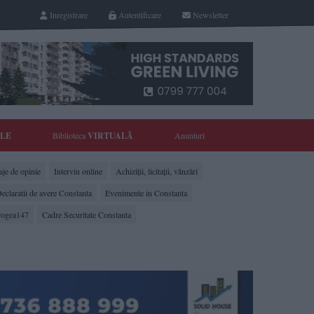
Inregistrare
Autentificare
Newsletter
YLE
Biblioteca
VIRTUALĂ
Anunturi
je de opinie
Interviu online
Achiziții, licitații, vânzări
eclaratii de avere Constanta
Evenimente in Constanta
rogea147
Cadre Securitate Constanta