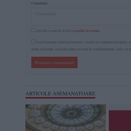
Comentariu
Am citit si sunt de acord cu
regulile de postare
.
Acest formular colectează numele, e-mailul şi conținutul mesajului, ast
multe informaţii, consultă politica noastră de confidenţialitate, unde vei 
Posteaza comentariul
ARTICOLE ASEMANATOARE