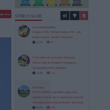
me text
STIRI CALDE
#ConstantaEsteBine
8 august 2026. Portalul Leului, 8.08 - care
începe seria de ”portale” energetice
11:22
97
Cod Galben de caniculă în Dobrogea.
Măsuri luate de Primăria Constanța și
recomandări pentru populație
11:08
121
Constanța
FOTO-VIDEO. Legendele rugby-ului,
întâlnire la 40 de ani de când Farul a devenit
vicecampioană la turneul Masters din Franța
10:55
259